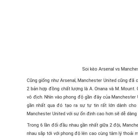
Soi kèo Arsenal vs Manche
Cũng giống như Arsenal, Manchester United cũng đã c
2 bản hợp đồng chất lượng là A. Onana và M. Mount. 
vô địch. Nhìn vào phong độ gần đây của Manchester Un
gần nhất qua đó tạo ra sự tự tin rất lớn dành cho 
Manchester United với sự ổn định cao hơn sẽ dễ dàng
Trong 6 lần đối đầu nhau gần nhất giữa 2 đội, Manche
nhau sắp tới với phong độ lên cao cùng tâm lý thoải 