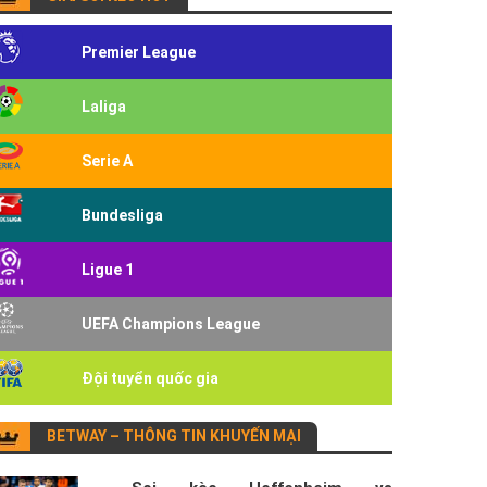
Premier League
Laliga
Serie A
Bundesliga
Ligue 1
UEFA Champions League
Đội tuyển quốc gia
BETWAY – THÔNG TIN KHUYẾN MẠI