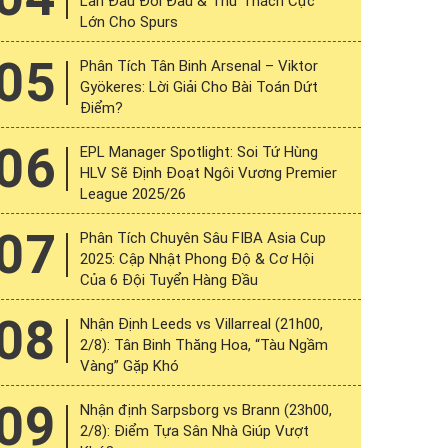
Lần Đầu Đối Đầu & Thử Thách Cực
Lớn Cho Spurs
05
Phân Tích Tân Binh Arsenal – Viktor
Gyökeres: Lời Giải Cho Bài Toán Dứt
Điểm?
06
EPL Manager Spotlight: Soi Tứ Hùng
HLV Sẽ Định Đoạt Ngôi Vương Premier
League 2025/26
07
Phân Tích Chuyên Sâu FIBA Asia Cup
2025: Cập Nhật Phong Độ & Cơ Hội
Của 6 Đội Tuyển Hàng Đầu
08
Nhận Định Leeds vs Villarreal (21h00,
2/8): Tân Binh Thăng Hoa, “Tàu Ngầm
Vàng” Gặp Khó
09
Nhận định Sarpsborg vs Brann (23h00,
2/8): Điểm Tựa Sân Nhà Giúp Vượt