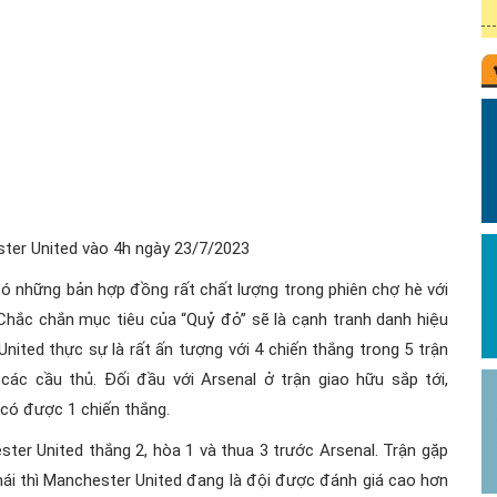
ster United vào 4h ngày 23/7/2023
ó những bản hợp đồng rất chất lượng trong phiên chợ hè với
Chắc chắn mục tiêu của “Quỷ đỏ” sẽ là cạnh tranh danh hiệu
ited thực sự là rất ấn tượng với 4 chiến thắng trong 5 trận
các cầu thủ. Đối đầu với Arsenal ở trận giao hữu sắp tới,
 có được 1 chiến thắng.
ster United thắng 2, hòa 1 và thua 3 trước Arsenal. Trận gặp
mái thì Manchester United đang là đội được đánh giá cao hơn