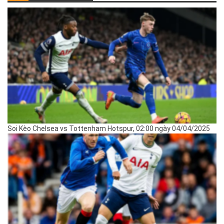
Soi Kèo Chelsea vs Tottenham Hotspur, 02:00 ngày 04/04/2025