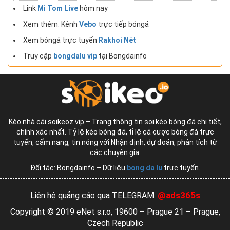
Link
Mi Tom Live
hôm nay
Xem thêm: Kênh
Vebo
trực tiếp bóngá
Xem bóngá trực tuyến
Rakhoi Nét
Truy cập
bongdalu vip
tại Bongdainfo
Kèo nhà cái soikeoz.vip – Trang thông tin soi kèo bóng đá chi tiết,
chính xác nhất. Tỷ lệ kèo bóng đá, tỉ lệ cá cược bóng đá trực
tuyến, cẩm nang, tin nóng với Nhận định, dự đoán, phân tích từ
các chuyên gia.
Đối tác: Bongdainfo – Dữ liệu
bong da lu
trực tuyến.
@ads365s
Liên hệ quảng cáo qua TELEGRAM:
Copyright © 2019 eNet s.r.o, 19600 – Prague 21 – Prague,
Czech Republic