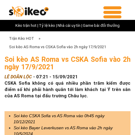
Kèo trận hot |
Tỷ lệ kèo |
Nhà cái uy tín |
Game bài đổi thưởng
Trận Kèo HOT
»
Soi kèo AS Roma vs CSKA Sofia vào 2h ngày 17/9/2021
Soi kèo AS Roma vs CSKA Sofia vào 2h
ngày 17/9/2021
LÊ DOÃN LỘC
-
07:21 - 15/09/2021
CSKA Sofia không có quá nhiều phần trăm kiếm được
điểm số khi phải hành quân tới làm khách tại Ý trên sân
của AS Roma tại đấu trường Châu lục.
Soi kèo CSKA Sofia vs AS Roma vào 0h45 ngày
10/12/2021
Soi kèo Bayer Leverkusen vs AS Roma vào 2h ngày
10/5/2024