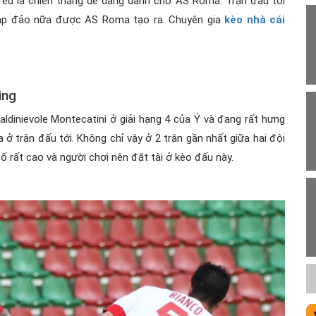
 đều là chiến thắng dễ dàng dành cho AS Roma. Trận đấu tới
ận áp đảo nữa được AS Roma tạo ra. Chuyên gia
kèo nhà cái
ing
dinievole Montecatini ở giải hạng 4 của Ý và đang rất hưng
ở trận đấu tới. Không chỉ vậy ở 2 trận gần nhất giữa hai đội
ố rất cao và người chơi nên đặt tài ở kèo đấu này.