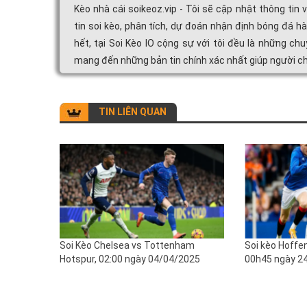
Kèo nhà cái soikeoz.vip - Tôi sẽ cập nhật thông tin
tin soi kèo, phân tích, dự đoán nhận định bóng đá h
hết, tại Soi Kèo IO cộng sự với tôi đều là những ch
mang đến những bản tin chính xác nhất giúp người chơ
TIN LIÊN QUAN
Soi Kèo Chelsea vs Tottenham
Soi kèo Hoffe
Hotspur, 02:00 ngày 04/04/2025
00h45 ngày 2