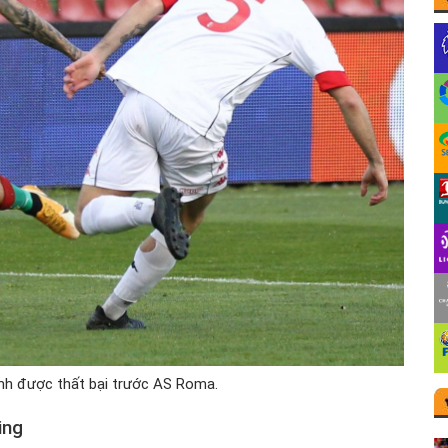
ánh được thất bại trước AS Roma.
ing