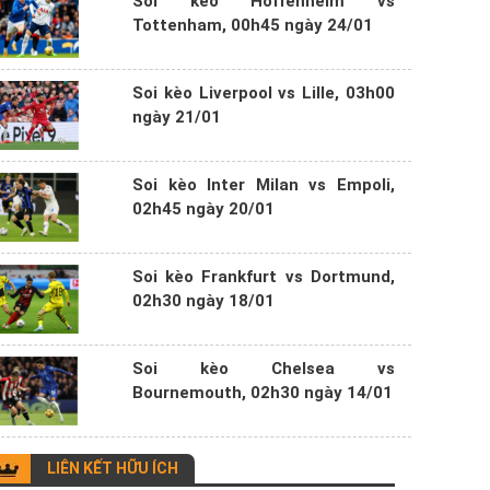
Soi kèo Hoffenheim vs
Tottenham, 00h45 ngày 24/01
Soi kèo Liverpool vs Lille, 03h00
ngày 21/01
Soi kèo Inter Milan vs Empoli,
02h45 ngày 20/01
Soi kèo Frankfurt vs Dortmund,
02h30 ngày 18/01
Soi kèo Chelsea vs
Bournemouth, 02h30 ngày 14/01
LIÊN KẾT HỮU ÍCH