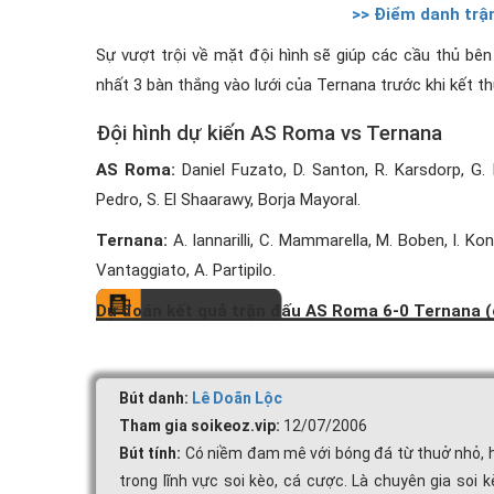
>> Điểm danh trậ
Sự vượt trội về mặt đội hình sẽ giúp các cầu thủ b
nhất 3 bàn thắng vào lưới của Ternana trước khi kết th
Đội hình dự kiến AS Roma vs Ternana
AS Roma:
Daniel Fuzato, D. Santon, R. Karsdorp, G. 
Pedro, S. El Shaarawy, Borja Mayoral.
Ternana:
A. Iannarilli, C. Mammarella, M. Boben, I. Konte
Vantaggiato, A. Partipilo.
Dự đoán kết quả trận đấu AS Roma 6-0 Ternana (
Bút danh:
Lê Doãn Lộc
Tham gia soikeoz.vip:
12/07/2006
Bút tính:
Có niềm đam mê với bóng đá từ thuở nhỏ, 
trong lĩnh vực soi kèo, cá cược. Là chuyên gia soi 