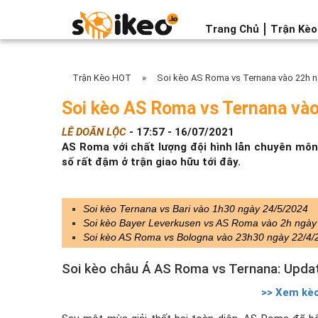
Trang Chủ
Trận Kè
Trận Kèo HOT
»
Soi kèo AS Roma vs Ternana vào 22h 
Soi kèo AS Roma vs Ternana và
LÊ DOÃN LỘC
-
17:57 - 16/07/2021
AS Roma với chất lượng đội hình lẫn chuyên môn
số rất đậm ở trận giao hữu tới đây.
Soi kèo Ternana vs Bari vào 1h30 ngày 24/5/2024
Soi kèo Bayer Leverkusen vs AS Roma vào 2h ngày
Soi kèo AS Roma vs Bologna vào 23h30 ngày 22/4/
Soi kèo châu Á AS Roma vs Ternana: Upda
>> Xem kè