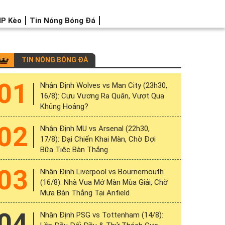
IP Kèo
Tin Nóng Bóng Đá
TIN NÓNG BÓNG ĐÁ
01
Nhận Định Wolves vs Man City (23h30,
16/8): Cựu Vương Ra Quân, Vượt Qua
Khủng Hoảng?
02
Nhận Định MU vs Arsenal (22h30,
17/8): Đại Chiến Khai Màn, Chờ Đợi
Bữa Tiệc Bàn Thắng
03
Nhận Định Liverpool vs Bournemouth
(16/8): Nhà Vua Mở Màn Mùa Giải, Chờ
Mưa Bàn Thắng Tại Anfield
04
Nhận Định PSG vs Tottenham (14/8):