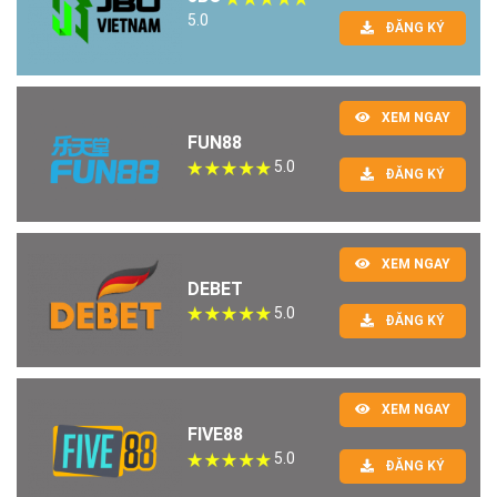
5.0
ĐĂNG KÝ
XEM NGAY
FUN88
5.0
ĐĂNG KÝ
XEM NGAY
DEBET
5.0
ĐĂNG KÝ
XEM NGAY
FIVE88
5.0
ĐĂNG KÝ