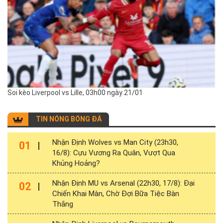
Soi kèo Liverpool vs Lille, 03h00 ngày 21/01
TIN NÓNG BÓNG ĐÁ
Nhận Định Wolves vs Man City (23h30,
01
16/8): Cựu Vương Ra Quân, Vượt Qua
Khủng Hoảng?
Nhận Định MU vs Arsenal (22h30, 17/8): Đại
02
Chiến Khai Màn, Chờ Đợi Bữa Tiệc Bàn
Thắng