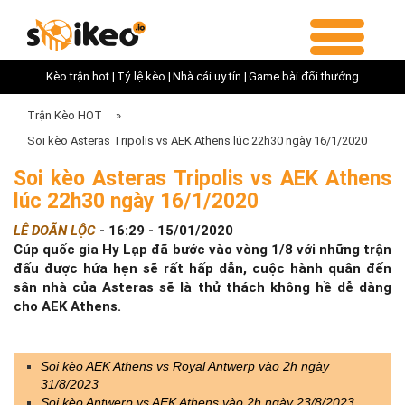
Kèo trận hot |
Tỷ lệ kèo |
Nhà cái uy tín |
Game bài đổi thưởng
Trận Kèo HOT
»
Soi kèo Asteras Tripolis vs AEK Athens lúc 22h30 ngày 16/1/2020
Soi kèo Asteras Tripolis vs AEK Athens
lúc 22h30 ngày 16/1/2020
LÊ DOÃN LỘC
-
16:29 - 15/01/2020
Cúp quốc gia Hy Lạp đã bước vào vòng 1/8 với những trận
đấu được hứa hẹn sẽ rất hấp dẫn, cuộc hành quân đến
sân nhà của Asteras sẽ là thử thách không hề dễ dàng
cho AEK Athens.
Soi kèo AEK Athens vs Royal Antwerp vào 2h ngày
31/8/2023
Soi kèo Antwerp vs AEK Athens vào 2h ngày 23/8/2023