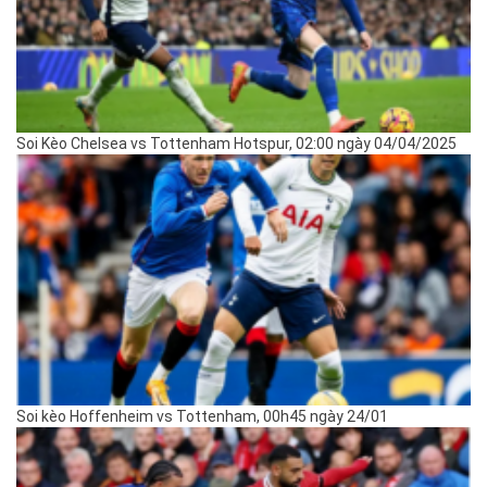
Soi Kèo Chelsea vs Tottenham Hotspur, 02:00 ngày 04/04/2025
Soi kèo Hoffenheim vs Tottenham, 00h45 ngày 24/01