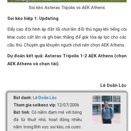
Soi kèo Asteras Tripolis vs AEK Athens
Soi kèo hiệp 1: Updating
Đẩy cao đội hình áp đặt lối chơi lên đối thủ ngay khi tiếng còi
khai cuộc cất lên và ghi bàn thắng để giải tỏa áp lực cho các
cầu thủ. Chuyên gia khuyên người chơi nên chọn AEK Athens.
Dự đoán kết quả: Asteras Tripolis 1-2 AEK Athens (chọn
AEK Athens và chọn tài).
Lê Doãn Lộc
Bút danh:
Lê Doãn Lộc
Tham gia soikeoz.vip:
12/07/2006
Bút tính:
Có niềm đam mê với bóng
đá từ thuở nhỏ, hoạt động nhiều
năm trong lĩnh vực soi kèo, cá cược.