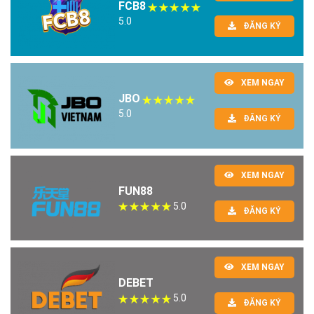
FCB8
5.0
ĐĂNG KÝ
XEM NGAY
JBO
5.0
ĐĂNG KÝ
XEM NGAY
FUN88
5.0
ĐĂNG KÝ
XEM NGAY
DEBET
5.0
ĐĂNG KÝ