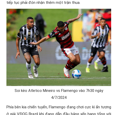
tiếp tục phải đón nhận thêm một trận thua.
Soi kèo Atletico Mineiro vs Flamengo vào 7h30 ngày
4/7/2024
Phía bên kia chiến tuyến, Flamengo đang chơi cực kì ấn tượng
ở giải VĐQG Brazil khi đang dẫn đầu bảng xếp hạng tổng với