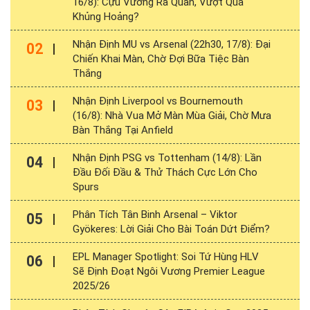
16/8): Cựu Vương Ra Quân, Vượt Qua
Khủng Hoảng?
Nhận Định MU vs Arsenal (22h30, 17/8): Đại
02
Chiến Khai Màn, Chờ Đợi Bữa Tiệc Bàn
Thắng
Nhận Định Liverpool vs Bournemouth
03
(16/8): Nhà Vua Mở Màn Mùa Giải, Chờ Mưa
Bàn Thắng Tại Anfield
Nhận Định PSG vs Tottenham (14/8): Lần
04
Đầu Đối Đầu & Thử Thách Cực Lớn Cho
Spurs
Phân Tích Tân Binh Arsenal – Viktor
05
Gyökeres: Lời Giải Cho Bài Toán Dứt Điểm?
EPL Manager Spotlight: Soi Tứ Hùng HLV
06
Sẽ Định Đoạt Ngôi Vương Premier League
2025/26