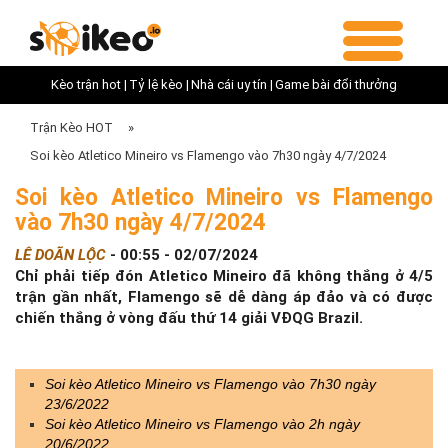
Kèo trận hot |
Tỷ lệ kèo |
Nhà cái uy tín |
Game bài đổi thưởng
Trận Kèo HOT
»
Soi kèo Atletico Mineiro vs Flamengo vào 7h30 ngày 4/7/2024
Soi kèo Atletico Mineiro vs Flamengo
vào 7h30 ngày 4/7/2024
LÊ DOÃN LỘC
-
00:55 - 02/07/2024
Chỉ phải tiếp đón Atletico Mineiro đã không thắng ở 4/5
trận gần nhất, Flamengo sẽ dễ dàng áp đảo và có được
chiến thắng ở vòng đấu thứ 14 giải VĐQG Brazil.
Soi kèo Atletico Mineiro vs Flamengo vào 7h30 ngày
23/6/2022
Soi kèo Atletico Mineiro vs Flamengo vào 2h ngày
20/6/2022