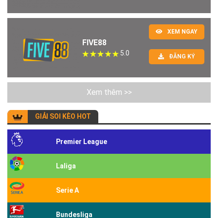
XEM NGAY
FIVE88
5.0
ĐĂNG KÝ
Xem thêm >>
GIẢI SOI KÈO HOT
Premier League
Laliga
Serie A
Bundesliga