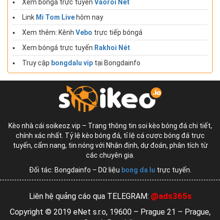
Xem bóngá trực tuyến
Vaoroi Nét
Link
Mi Tom Live
hôm nay
Xem thêm: Kênh
Vebo
trực tiếp bóngá
Xem bóngá trực tuyến
Rakhoi Nét
Truy cập
bongdalu vip
tại Bongdainfo
Kèo nhà cái soikeoz.vip – Trang thông tin soi kèo bóng đá chi tiết,
chính xác nhất. Tỷ lệ kèo bóng đá, tỉ lệ cá cược bóng đá trực
tuyến, cẩm nang, tin nóng với Nhận định, dự đoán, phân tích từ
các chuyên gia.
Đối tác: Bongdainfo – Dữ liệu
bong da lu
trực tuyến.
@ads365s
Liên hệ quảng cáo qua TELEGRAM:
Copyright © 2019 eNet s.r.o, 19600 – Prague 21 – Prague,