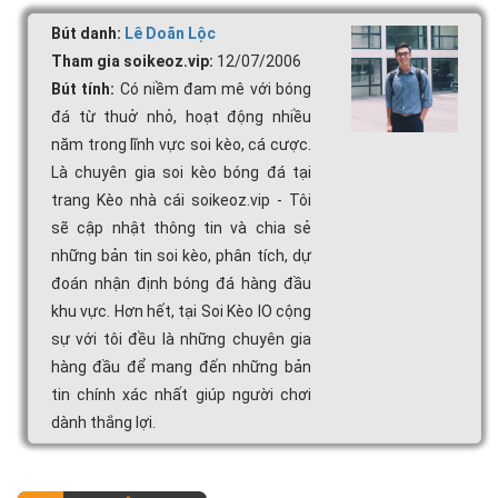
Bút danh:
Lê Doãn Lộc
Tham gia soikeoz.vip:
12/07/2006
Bút tính:
Có niềm đam mê với bóng
đá từ thuở nhỏ, hoạt động nhiều
năm trong lĩnh vực soi kèo, cá cược.
Là chuyên gia soi kèo bóng đá tại
trang Kèo nhà cái soikeoz.vip - Tôi
sẽ cập nhật thông tin và chia sẻ
những bản tin soi kèo, phân tích, dự
đoán nhận định bóng đá hàng đầu
khu vực. Hơn hết, tại Soi Kèo IO cộng
sự với tôi đều là những chuyên gia
hàng đầu để mang đến những bản
tin chính xác nhất giúp người chơi
dành thắng lợi.