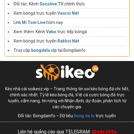
Đối tác: Kênh
Socolive TV
chính thức
Xem bóngá trực tuyến
Vaoroi Nét
Link
Mi Tom Live
hôm nay
Xem thêm: Kênh
Vebo
trực tiếp bóngá
Xem bóngá trực tuyến
Rakhoi Nét
Truy cập
bongdalu vip
tại Bongdainfo
Kèo nhà cái soikeoz.vip – Trang thông tin soi kèo bóng đá chi tiết,
chính xác nhất. Tỷ lệ kèo bóng đá, tỉ lệ cá cược bóng đá trực
tuyến, cẩm nang, tin nóng với Nhận định, dự đoán, phân tích từ
các chuyên gia.
Đối tác: Bongdainfo – Dữ liệu
bong da lu
trực tuyến.
@ads365s
Liên hệ quảng cáo qua TELEGRAM: