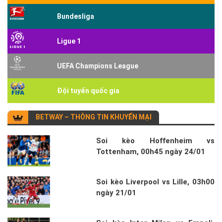
Bundesliga
Ligue 1
UEFA Champions League
Đội tuyển quốc gia
BETWAY – THÔNG TIN KHUYẾN MẠI
Soi kèo Hoffenheim vs
Tottenham, 00h45 ngày 24/01
Soi kèo Liverpool vs Lille, 03h00
ngày 21/01