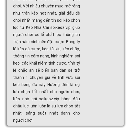
chơi. Với nhiều chuyên mục mở rộng
như trận kèo hot nhất, giải đấu dễ
chơi nhất mang đến tin soi kèo chọn
lọc từ Kèo Nhà Cái soikeoz.vip giúp
người chơi có lể chắt lọc thông tin
trận nào mình nên đặt cược. Bảng tỷ
lệ kèo cá cược, kèo tài xỉu, kèo chấp,
thông tin cẩm nang, kinh nghiệm soi
kèo, các khái niệm tính cược, tính tỷ
lệ chắc ăn sẽ biến bạn dần sẽ trở
thành 1 chuyên gia về lĩnh vực soi
kèo bóng đá này. Hướng đến là sự
lựa chọn tốt nhất cho người chơi,
Kèo nhà cái soikeoz.vip hàng đầu
châu lục luôn luôn là sự lựa chọn tốt
nhất, sáng suốt nhất dành cho
người chơi.