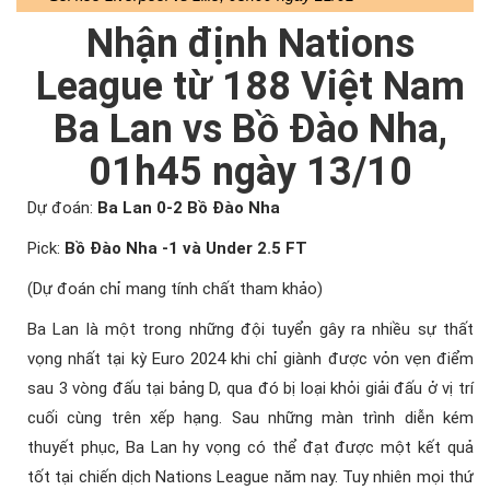
Nhận định Nations
League từ 188 Việt Nam
Ba Lan vs Bồ Đào Nha,
01h45 ngày 13/10
Dự đoán:
Ba Lan 0-2 Bồ Đào Nha
Pick:
Bồ Đào Nha -1 và Under 2.5 FT
(Dự đoán chỉ mang tính chất tham khảo)
Ba Lan là một trong những đội tuyển gây ra nhiều sự thất
vọng nhất tại kỳ Euro 2024 khi chỉ giành được vỏn vẹn điểm
sau 3 vòng đấu tại bảng D, qua đó bị loại khỏi giải đấu ở vị trí
cuối cùng trên xếp hạng. Sau những màn trình diễn kém
thuyết phục, Ba Lan hy vọng có thể đạt được một kết quả
tốt tại chiến dịch Nations League năm nay. Tuy nhiên mọi thứ