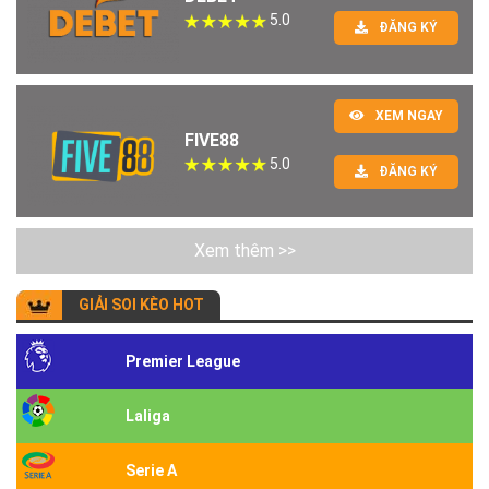
5.0
ĐĂNG KÝ
XEM NGAY
FIVE88
5.0
ĐĂNG KÝ
Xem thêm >>
GIẢI SOI KÈO HOT
Premier League
Laliga
Serie A