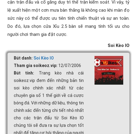
cận trận đấu và cố gắng duy trì thế trận kiểm soát. Vì vậy, tỷ
lệ xuất hiện một cơn mưa bàn thắng là không cao khi màn đọ
sức này có thể được ưu tiên tính chiến thuật và sự an toàn.
Do đó, lựa chọn cửa Xỉu 2.5 bàn sẽ mang tính tối ưu cho
người chơi tham gia đặt cược.
Soi Kèo IO
Bút danh:
Soi Kèo IO
Tham gia soikeoz.vip:
12/07/2006
Bút tính:
Trang kèo nhà cái
soikeoz.vip đem đến những bản tin
soi kèo chính xác nhất từ các
chuyên gia số 1 thế giới về cá cược
bóng đá. Với những dữ liệu, thông tin
chính xác đến từng chi tiết nhỏ nhất
cho các trận đấu từ Soi Kèo IO
chúng tôi sẽ đưa ra sự lựa chọn tốt
nhất để tăng cơ hội thắng của người