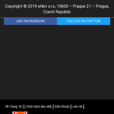
Copyright © 2019 eNet s.r.o, 19600 – Prague 21 – Prague,
Czech Republic
LIKE ON FACEBOOK
FOLLOW ON TWITTER
Về Chúng Tôi
Chính Sách Bảo Mật
Điều Khoản
Liên Hệ