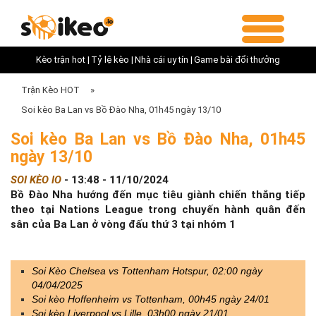
Kèo trận hot |
Tỷ lệ kèo |
Nhà cái uy tín |
Game bài đổi thưởng
Trận Kèo HOT
»
Soi kèo Ba Lan vs Bồ Đào Nha, 01h45 ngày 13/10
Soi kèo Ba Lan vs Bồ Đào Nha, 01h45
ngày 13/10
SOI KÈO IO
-
13:48 - 11/10/2024
Bồ Đào Nha hướng đến mục tiêu giành chiến thắng tiếp
theo tại Nations League trong chuyến hành quân đến
sân của Ba Lan ở vòng đấu thứ 3 tại nhóm 1
Soi Kèo Chelsea vs Tottenham Hotspur, 02:00 ngày
04/04/2025
Soi kèo Hoffenheim vs Tottenham, 00h45 ngày 24/01
Soi kèo Liverpool vs Lille, 03h00 ngày 21/01