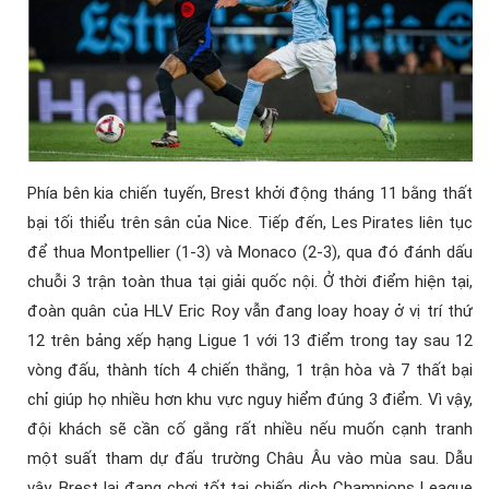
Phía bên kia chiến tuyến, Brest khởi động tháng 11 bằng thất
bại tối thiểu trên sân của Nice. Tiếp đến, Les Pirates liên tục
để thua Montpellier (1-3) và Monaco (2-3), qua đó đánh dấu
chuỗi 3 trận toàn thua tại giải quốc nội. Ở thời điểm hiện tại,
đoàn quân của HLV Eric Roy vẫn đang loay hoay ở vị trí thứ
12 trên bảng xếp hạng Ligue 1 với 13 điểm trong tay sau 12
vòng đấu, thành tích 4 chiến thắng, 1 trận hòa và 7 thất bại
chỉ giúp họ nhiều hơn khu vực nguy hiểm đúng 3 điểm. Vì vậy,
đội khách sẽ cần cố gắng rất nhiều nếu muốn cạnh tranh
một suất tham dự đấu trường Châu Âu vào mùa sau. Dẫu
vậy, Brest lại đang chơi tốt tại chiến dịch Champions League