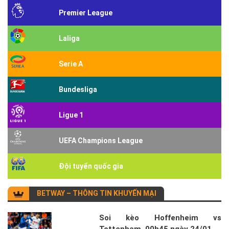
Premier League
Laliga
Serie A
Bundesliga
Ligue 1
UEFA Champions League
Đội tuyển quốc gia
BETWAY – THÔNG TIN KHUYẾN MẠI
Soi kèo Hoffenheim vs
Tottenham, 00h45 ngày 24/01