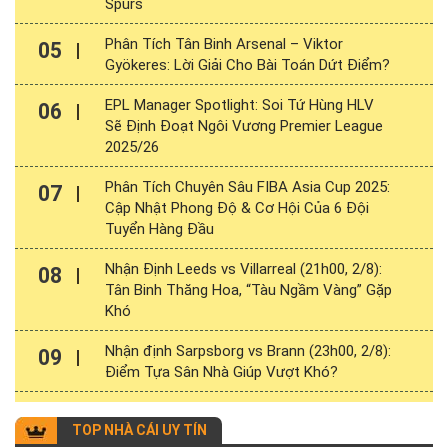
Spurs
Phân Tích Tân Binh Arsenal – Viktor
05
Gyökeres: Lời Giải Cho Bài Toán Dứt Điểm?
EPL Manager Spotlight: Soi Tứ Hùng HLV
06
Sẽ Định Đoạt Ngôi Vương Premier League
2025/26
Phân Tích Chuyên Sâu FIBA Asia Cup 2025:
07
Cập Nhật Phong Độ & Cơ Hội Của 6 Đội
Tuyển Hàng Đầu
Nhận Định Leeds vs Villarreal (21h00, 2/8):
08
Tân Binh Thăng Hoa, “Tàu Ngầm Vàng” Gặp
Khó
Nhận định Sarpsborg vs Brann (23h00, 2/8):
09
Điểm Tựa Sân Nhà Giúp Vượt Khó?
TOP NHÀ CÁI UY TÍN