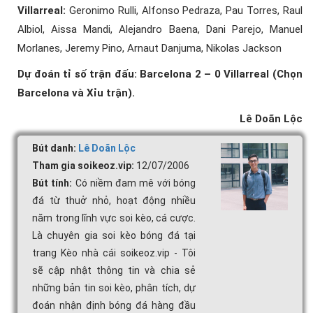
Villarreal:
Geronimo Rulli, Alfonso Pedraza, Pau Torres, Raul
Albiol, Aissa Mandi, Alejandro Baena, Dani Parejo, Manuel
Morlanes, Jeremy Pino, Arnaut Danjuma, Nikolas Jackson
Dự đoán tỉ số trận đấu: Barcelona 2 – 0 Villarreal (Chọn
Barcelona và Xỉu trận).
Lê Doãn Lộc
Bút danh:
Lê Doãn Lộc
Tham gia soikeoz.vip:
12/07/2006
Bút tính:
Có niềm đam mê với bóng
đá từ thuở nhỏ, hoạt động nhiều
năm trong lĩnh vực soi kèo, cá cược.
Là chuyên gia soi kèo bóng đá tại
trang Kèo nhà cái soikeoz.vip - Tôi
sẽ cập nhật thông tin và chia sẻ
những bản tin soi kèo, phân tích, dự
đoán nhận định bóng đá hàng đầu