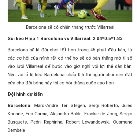
Barcelona sẽ có chiến thắng trước Villarreal
Soi kèo Hiệp 1 Barcelona vs Villarreal: 2.04*0.5*1.83
Barcelona sẽ là đội chơi tốt hơn trong 45 phút đầu tiên, từ
các cơ hội của mình rất có thể họ sẽ có bàn thắng mở tỉ số
vào lưới Villarreal để bước vào giờ nghỉ với lợi thế dẫn bàn.
Nên với tỉ lệ kèo Barcelona chấp 0.5 thì người chơi nên đặt
cửa cho đội bóng này thì cơ hội thắng cuộc cao hơn.
Đội hình dự kiến
Barcelona:
Marc-Andre Ter Stegen, Sergi Roberto, Jules
Kounde, Eric Garcia, Alejandro Balde, Frankie de Jong, Sergio
Busquets, Pedri, Raphinha, Robert Lewandowski, Ousmane
Dembele