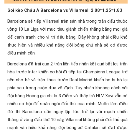
Soi kèo Châu Á Barcelona vs Villarreal: 2.08*1.25*1.83
Barcelona sẽ tiếp Villarreal trên sân nhà trong trận đấu thuộc
vòng 10 La Liga với mục tiêu giành chiến thắng bằng mọi giá
để cạnh tranh cho vị trí đầu bảng. Đây không phải điều khó
thực hiện và nhiều khả năng đội bóng chủ nhà sẽ có được
điều mình cần.
Barcelona đã trải qua 2 trận liên tiếp nhận kết quả bất lợi, trận
hòa trước Inter khiến cơ hội đi tiếp tại Champions League trở
nên nhỏ bé và trận thua trước Real Madrid khiến họ bị bỏ lại
phía sau trong cuộc đua vô địch. Tuy nhiên khoảng cách với
đội bóng Hoàng gia chỉ là 3 điểm và thầy trò HLV Xavi vẫn có
nhiều cơ hội để soán ngôi đối thủ của mình. Muốn làm điều
đó thì Barcelona cần ngay lập tức trở lại với mạch chiến
thắng ở vòng đấu thứ 10 này, Villarreal không phải đối thủ quá
mạnh và nhiều khả năng đội bóng xứ Catalan sẽ đạt được