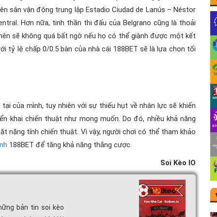
trên sân vận động trung lập Estadio Ciudad de Lanús – Néstor
entral. Hơn nữa, tinh thần thi đấu của Belgrano cũng là thoải
, nên sẽ không quá bất ngờ nếu họ có thể giành được một kết
ới tỷ lệ chấp 0/0.5 bàn của nhà cái 188BET sẽ là lựa chọn tối
 tại của mình, tuy nhiên với sự thiếu hụt về nhân lực sẽ khiến
riển khai chiến thuật như mong muốn. Do đó, nhiều khả năng
ặt nặng tính chiến thuật. Vì vậy, người chơi có thể tham khảo
anh
188BET để tăng khả năng thắng cược.
Soi Kèo IO
ững bản tin soi kèo