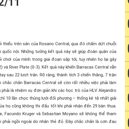
2/11
ối thiểu trên sân của Rosario Central, qua đó chấm dứt chuỗi
giải quốc nội. Những tưởng kết quả này sẽ giúp đoàn quân của
i chơi của mình trong giai đoạn sắp tới, tuy nhiên họ lại gây
2) và River Plate (0-3). Kết quả này khiến Barracas Central vẫn
y sau 22 lượt trận. Rõ ràng, thành tích 3 chiến thắng, 7 trận
n chắc chắn Barracas Central sẽ còn rất nhiều việc phải làm
 phải là nhiệm vụ đơn giản khi các học trò của HLV Alejandro
chỉ 10 lần chọc thủng lưới đối phương – thống kê tệ nhất giải
ủa họ cũng không thi đấu tốt khi phải nhận đến 29 bàn thua.
oque, Facundo Kruger và Sebastian Moyano sẽ không thể tham
ini phải ngồi ngoài do nhận thẻ đỏ. Đây chắc chắn là cơn đau