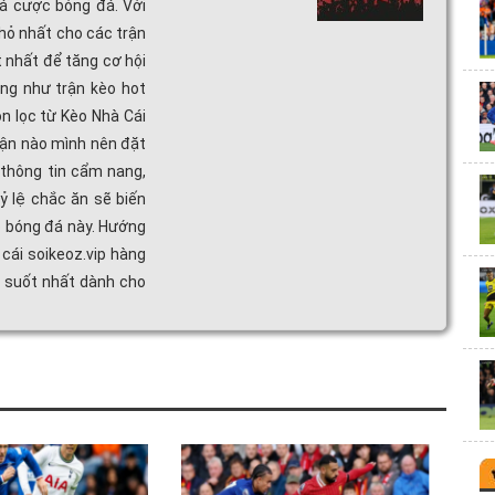
cá cược bóng đá. Với
nhỏ nhất cho các trận
t nhất để tăng cơ hội
ng như trận kèo hot
ọn lọc từ Kèo Nhà Cái
trận nào mình nên đặt
, thông tin cẩm nang,
tỷ lệ chắc ăn sẽ biến
èo bóng đá này. Hướng
 cái soikeoz.vip hàng
g suốt nhất dành cho