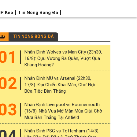
IP Kèo
Tin Nóng Bóng Đá
TIN NÓNG BÓNG ĐÁ
01
Nhận Định Wolves vs Man City (23h30,
16/8): Cựu Vương Ra Quân, Vượt Qua
Khủng Hoảng?
02
Nhận Định MU vs Arsenal (22h30,
17/8): Đại Chiến Khai Màn, Chờ Đợi
Bữa Tiệc Bàn Thắng
03
Nhận Định Liverpool vs Bournemouth
(16/8): Nhà Vua Mở Màn Mùa Giải, Chờ
Mưa Bàn Thắng Tại Anfield
04
Nhận Định PSG vs Tottenham (14/8):