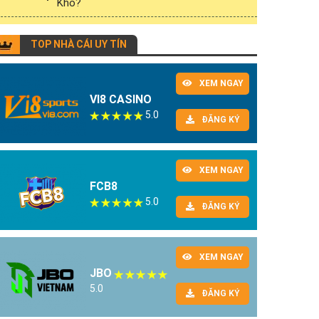
Khó?
TOP NHÀ CÁI UY TÍN
XEM NGAY
VI8 CASINO
5.0
ĐĂNG KÝ
XEM NGAY
FCB8
5.0
ĐĂNG KÝ
XEM NGAY
JBO
5.0
ĐĂNG KÝ