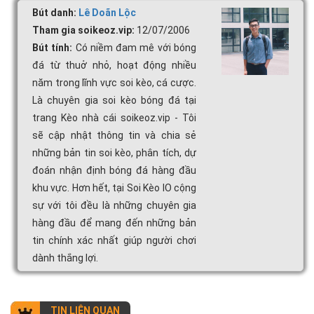
Bút danh:
Lê Doãn Lộc
Tham gia soikeoz.vip:
12/07/2006
Bút tính:
Có niềm đam mê với bóng
đá từ thuở nhỏ, hoạt động nhiều
năm trong lĩnh vực soi kèo, cá cược.
Là chuyên gia soi kèo bóng đá tại
trang Kèo nhà cái soikeoz.vip - Tôi
sẽ cập nhật thông tin và chia sẻ
những bản tin soi kèo, phân tích, dự
đoán nhận định bóng đá hàng đầu
khu vực. Hơn hết, tại Soi Kèo IO cộng
sự với tôi đều là những chuyên gia
hàng đầu để mang đến những bản
tin chính xác nhất giúp người chơi
dành thắng lợi.
TIN LIÊN QUAN