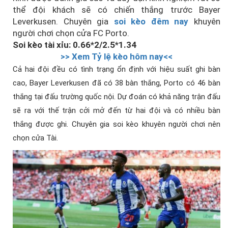
thể đội khách sẽ có chiến thắng trước Bayer
Leverkusen. Chuyên gia
soi kèo đêm nay
khuyên
người chơi chọn cửa FC Porto.
Soi kèo tài xỉu: 0.66*2/2.5*1.34
>> Xem Tỷ lệ kèo hôm nay<<
Cả hai đội đều có tình trạng ổn định với hiệu suất ghi bàn
cao,
Bayer Leverkusen
đã có 38 bàn thắng, Porto có 46 bàn
thắng tại đấu trường quốc nội. Dự đoán có khả năng trận đấu
sẽ ra với thế trận cởi mở đến từ hai đội và có nhiều bàn
thắng được ghi. Chuyên gia soi kèo khuyên người chơi nên
chọn cửa Tài.