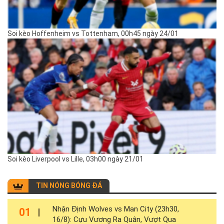
Soi kèo Hoffenheim vs Tottenham, 00h45 ngày 24/01
Soi kèo Liverpool vs Lille, 03h00 ngày 21/01
TIN NÓNG BÓNG ĐÁ
Nhận Định Wolves vs Man City (23h30,
01
16/8): Cựu Vương Ra Quân, Vượt Qua