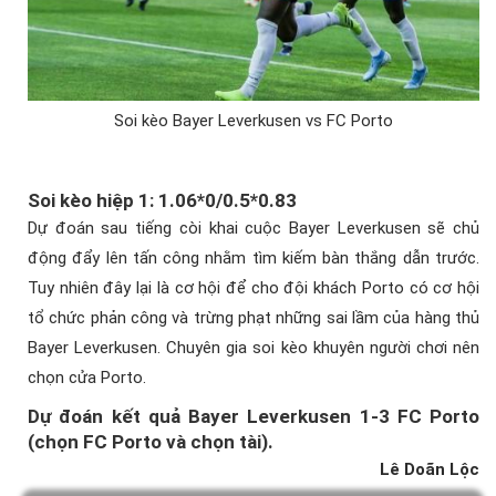
Soi kèo Bayer Leverkusen vs FC Porto
Soi kèo hiệp 1: 1.06*0/0.5*0.83
Dự đoán sau tiếng còi khai cuộc
Bayer Leverkusen
sẽ chủ
động đẩy lên tấn công nhằm tìm kiếm bàn thắng dẫn trước.
Tuy nhiên đây lại là cơ hội để cho đội khách Porto có cơ hội
tổ chức phản công và trừng phạt những sai lầm của hàng thủ
Bayer Leverkusen
. Chuyên gia soi kèo khuyên người chơi nên
chọn cửa Porto.
Dự đoán kết quả Bayer Leverkusen 1-3 FC Porto
(chọn FC Porto và chọn tài).
Lê Doãn Lộc