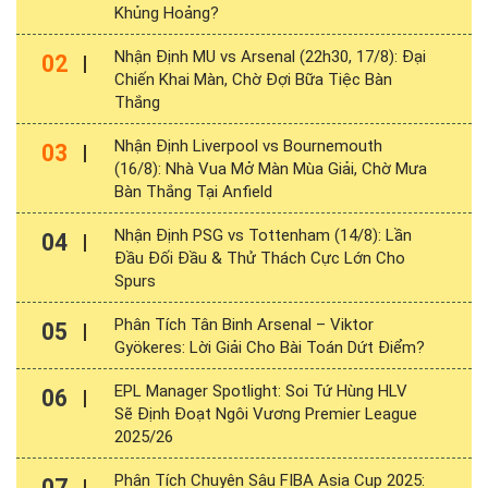
Khủng Hoảng?
Nhận Định MU vs Arsenal (22h30, 17/8): Đại
02
Chiến Khai Màn, Chờ Đợi Bữa Tiệc Bàn
Thắng
Nhận Định Liverpool vs Bournemouth
03
(16/8): Nhà Vua Mở Màn Mùa Giải, Chờ Mưa
Bàn Thắng Tại Anfield
Nhận Định PSG vs Tottenham (14/8): Lần
04
Đầu Đối Đầu & Thử Thách Cực Lớn Cho
Spurs
Phân Tích Tân Binh Arsenal – Viktor
05
Gyökeres: Lời Giải Cho Bài Toán Dứt Điểm?
EPL Manager Spotlight: Soi Tứ Hùng HLV
06
Sẽ Định Đoạt Ngôi Vương Premier League
2025/26
Phân Tích Chuyên Sâu FIBA Asia Cup 2025:
07