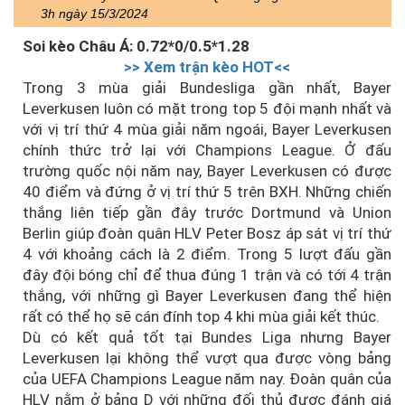
3h ngày 15/3/2024
Soi kèo Châu Á: 0.72*0/0.5*1.28
>> Xem trận kèo HOT<<
Trong 3 mùa giải Bundesliga gần nhất, Bayer
Leverkusen luôn có mặt trong top 5 đội mạnh nhất và
với vị trí thứ 4 mùa giải năm ngoái, Bayer Leverkusen
chính thức trở lại với Champions League. Ở đấu
trường quốc nội năm nay, Bayer Leverkusen có được
40 điểm và đứng ở vị trí thứ 5 trên BXH. Những chiến
thắng liên tiếp gần đây trước Dortmund và Union
Berlin giúp đoàn quân HLV Peter Bosz áp sát vị trí thứ
4 với khoảng cách là 2 điểm. Trong 5 lượt đấu gần
đây đội bóng chỉ để thua đúng 1 trận và có tới 4 trận
thắng, với những gì Bayer Leverkusen đang thể hiện
rất có thể họ sẽ cán đính top 4 khi mùa giải kết thúc.
Dù có kết quả tốt tại Bundes Liga nhưng Bayer
Leverkusen lại không thể vượt qua được vòng bảng
của UEFA Champions League năm nay. Đoàn quân của
HLV nằm ở bảng D với những đối thủ được đánh giá