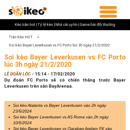
Kèo trận hot |
Tỷ lệ kèo |
Nhà cái uy tín |
Game bài đổi thưởng
Trận Kèo HOT
»
Soi kèo Bayer Leverkusen vs FC Porto lúc 3h ngày 21/2/2020
Soi kèo Bayer Leverkusen vs FC Porto
lúc 3h ngày 21/2/2020
LÊ DOÃN LỘC
-
15:14 - 17/02/2020
Dự đoán FC Porto sẽ có chiến thắng trước Bayer
Leverkusen trên sân BayArenaa.
Soi kèo Atalanta vs Bayer Leverkusen vào 2h ngày
23/5/2024
Soi kèo Bayer Leverkusen vs AS Roma vào 2h ngày
10/5/2024
Soi kèo Bayer Leverkusen vs Qarabag Agdam FK vào