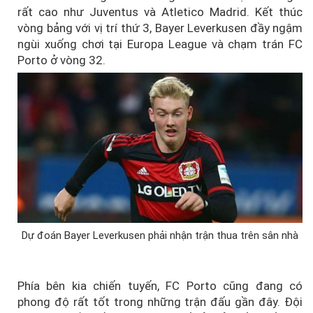
rất cao như Juventus và Atletico Madrid. Kết thúc
vòng bảng với vị trí thứ 3, Bayer Leverkusen đầy ngậm
ngùi xuống chơi tại Europa League và chạm trán FC
Porto ở vòng 32.
Dự đoán Bayer Leverkusen phải nhận trận thua trên sân nhà
Phía bên kia chiến tuyến, FC Porto cũng đang có
phong độ rất tốt trong những trận đấu gần đây. Đội