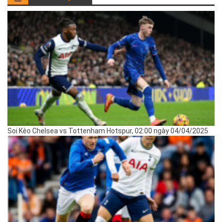
Soi Kèo Chelsea vs Tottenham Hotspur, 02:00 ngày 04/04/2025