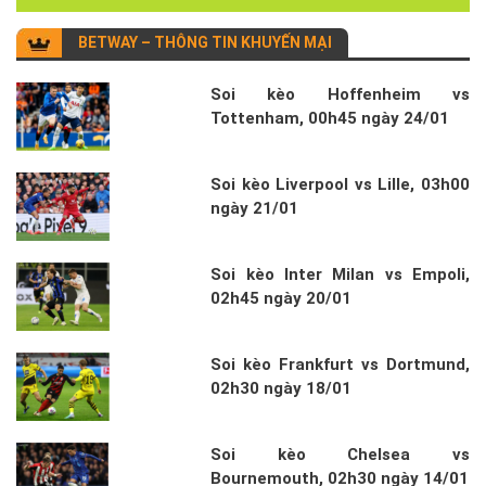
BETWAY – THÔNG TIN KHUYẾN MẠI
Soi kèo Hoffenheim vs
Tottenham, 00h45 ngày 24/01
Soi kèo Liverpool vs Lille, 03h00
ngày 21/01
Soi kèo Inter Milan vs Empoli,
02h45 ngày 20/01
Soi kèo Frankfurt vs Dortmund,
02h30 ngày 18/01
Soi kèo Chelsea vs
Bournemouth, 02h30 ngày 14/01