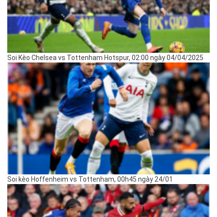
Soi Kèo Chelsea vs Tottenham Hotspur, 02:00 ngày 04/04/2025
Soi kèo Hoffenheim vs Tottenham, 00h45 ngày 24/01