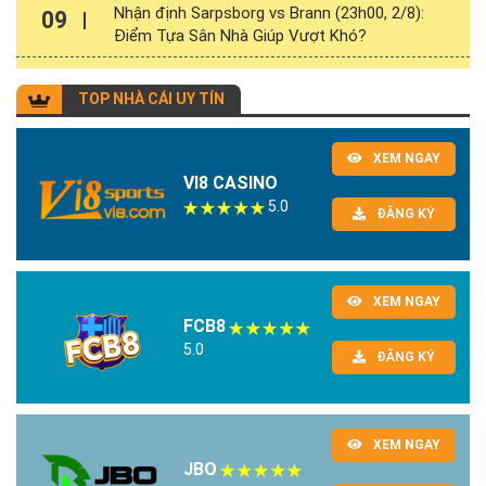
Nhận định Sarpsborg vs Brann (23h00, 2/8):
09
Điểm Tựa Sân Nhà Giúp Vượt Khó?
TOP NHÀ CÁI UY TÍN
XEM NGAY
VI8 CASINO
5.0
ĐĂNG KÝ
XEM NGAY
FCB8
5.0
ĐĂNG KÝ
XEM NGAY
JBO