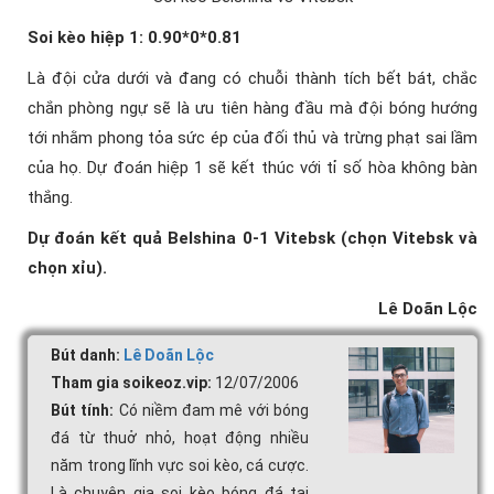
Soi kèo hiệp 1: 0.90*0*0.81
Là đội cửa dưới và đang có chuỗi thành tích bết bát, chắc
chắn phòng ngự sẽ là ưu tiên hàng đầu mà đội bóng hướng
tới nhằm phong tỏa sức ép của đối thủ và trừng phạt sai lầm
của họ. Dự đoán hiệp 1 sẽ kết thúc với tỉ số hòa không bàn
thắng.
Dự đoán kết quả Belshina 0-1 Vitebsk (chọn Vitebsk và
chọn xỉu).
Lê Doãn Lộc
Bút danh:
Lê Doãn Lộc
Tham gia soikeoz.vip:
12/07/2006
Bút tính:
Có niềm đam mê với bóng
đá từ thuở nhỏ, hoạt động nhiều
năm trong lĩnh vực soi kèo, cá cược.
Là chuyên gia soi kèo bóng đá tại