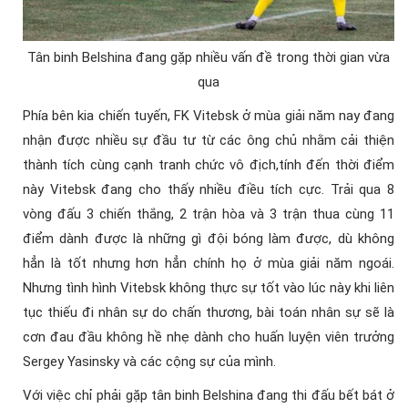
Tân binh Belshina đang gặp nhiều vấn đề trong thời gian vừa
qua
Phía bên kia chiến tuyến, FK Vitebsk ở mùa giải năm nay đang
nhận được nhiều sự đầu tư từ các ông chủ nhằm cải thiện
thành tích cùng cạnh tranh chức vô địch,tính đến thời điểm
này Vitebsk đang cho thấy nhiều điều tích cực. Trải qua 8
vòng đấu 3 chiến thắng, 2 trận hòa và 3 trận thua cùng 11
điểm dành được là những gì đội bóng làm được, dù không
hẳn là tốt nhưng hơn hẳn chính họ ở mùa giải năm ngoái.
Nhưng tình hình Vitebsk không thực sự tốt vào lúc này khi liên
tục thiếu đi nhân sự do chấn thương, bài toán nhân sự sẽ là
cơn đau đầu không hề nhẹ dành cho huấn luyện viên trưởng
Sergey Yasinsky và các cộng sự của mình.
Với việc chỉ phải gặp tân binh Belshina đang thi đấu bết bát ở