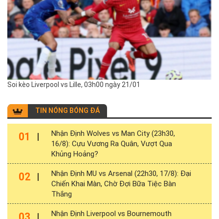
Soi kèo Liverpool vs Lille, 03h00 ngày 21/01
TIN NÓNG BÓNG ĐÁ
Nhận Định Wolves vs Man City (23h30,
01
16/8): Cựu Vương Ra Quân, Vượt Qua
Khủng Hoảng?
Nhận Định MU vs Arsenal (22h30, 17/8): Đại
02
Chiến Khai Màn, Chờ Đợi Bữa Tiệc Bàn
Thắng
Nhận Định Liverpool vs Bournemouth
03