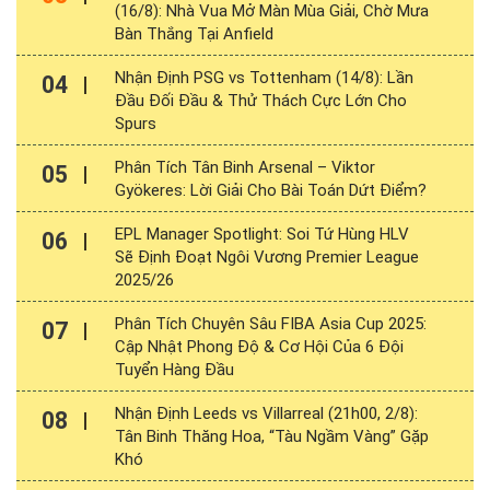
(16/8): Nhà Vua Mở Màn Mùa Giải, Chờ Mưa
Bàn Thắng Tại Anfield
Nhận Định PSG vs Tottenham (14/8): Lần
04
Đầu Đối Đầu & Thử Thách Cực Lớn Cho
Spurs
Phân Tích Tân Binh Arsenal – Viktor
05
Gyökeres: Lời Giải Cho Bài Toán Dứt Điểm?
EPL Manager Spotlight: Soi Tứ Hùng HLV
06
Sẽ Định Đoạt Ngôi Vương Premier League
2025/26
Phân Tích Chuyên Sâu FIBA Asia Cup 2025:
07
Cập Nhật Phong Độ & Cơ Hội Của 6 Đội
Tuyển Hàng Đầu
Nhận Định Leeds vs Villarreal (21h00, 2/8):
08
Tân Binh Thăng Hoa, “Tàu Ngầm Vàng” Gặp
Khó