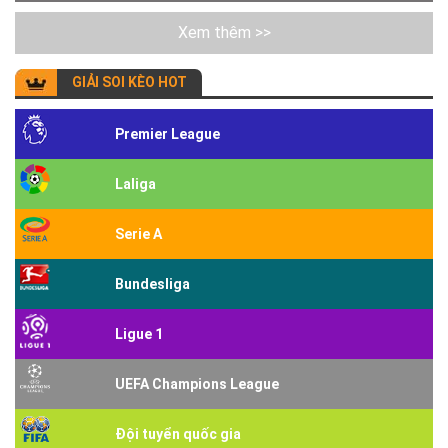
Xem thêm >>
GIẢI SOI KÈO HOT
Premier League
Laliga
Serie A
Bundesliga
Ligue 1
UEFA Champions League
Đội tuyển quốc gia