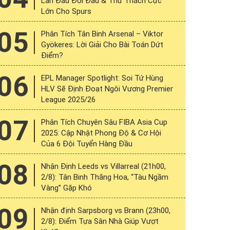
Lần Đầu Đối Đầu & Thử Thách Cực
Lớn Cho Spurs
05
Phân Tích Tân Binh Arsenal – Viktor
Gyökeres: Lời Giải Cho Bài Toán Dứt
Điểm?
06
EPL Manager Spotlight: Soi Tứ Hùng
HLV Sẽ Định Đoạt Ngôi Vương Premier
League 2025/26
07
Phân Tích Chuyên Sâu FIBA Asia Cup
2025: Cập Nhật Phong Độ & Cơ Hội
Của 6 Đội Tuyển Hàng Đầu
08
Nhận Định Leeds vs Villarreal (21h00,
2/8): Tân Binh Thăng Hoa, “Tàu Ngầm
Vàng” Gặp Khó
09
Nhận định Sarpsborg vs Brann (23h00,
2/8): Điểm Tựa Sân Nhà Giúp Vượt