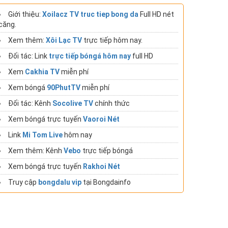
Giới thiệu:
Xoilacz TV truc tiep bong da
Full HD nét
căng.
Xem thêm:
Xôi Lạc TV
trực tiếp hôm nay.
Đối tác: Link
trực tiếp bóngá hôm nay
full HD
Xem
Cakhia TV
miễn phí
Xem bóngá
90PhutTV
miễn phí
Đối tác: Kênh
Socolive TV
chính thức
Xem bóngá trực tuyến
Vaoroi Nét
Link
Mi Tom Live
hôm nay
Xem thêm: Kênh
Vebo
trực tiếp bóngá
Xem bóngá trực tuyến
Rakhoi Nét
Truy cập
bongdalu vip
tại Bongdainfo