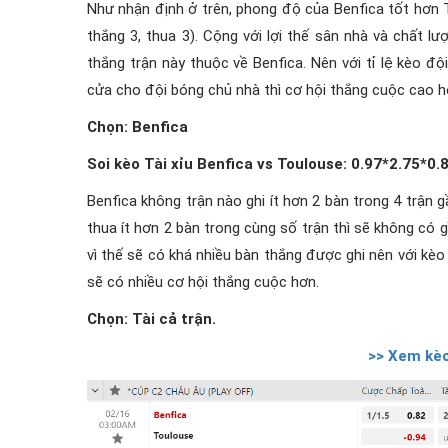
Như nhận định ở trên, phong độ của Benfica tốt hơn T
thắng 3, thua 3). Cộng với lợi thế sân nhà và chất l
thắng trận này thuộc về Benfica. Nên với tỉ lệ kèo đ
cửa cho đội bóng chủ nhà thì cơ hội thắng cuộc cao h
Chọn: Benfica
Soi kèo Tài xỉu Benfica vs Toulouse: 0.97*2.75*0.
Benfica không trận nào ghi ít hơn 2 bàn trong 4 trận
thua ít hơn 2 bàn trong cùng số trận thì sẽ không có g
vì thế sẽ có khá nhiều bàn thắng được ghi nên với kèo 
sẽ có nhiều cơ hội thắng cuộc hơn.
Chọn: Tài cả trận.
>> Xem kè