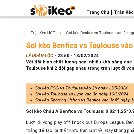
Trang Chủ
Trận Kè
Trận Kèo HOT
»
Soi kèo Benfica vs Toulouse vào 3h ng
Soi kèo Benfica vs Toulouse và
LÊ DOÃN LỘC
-
23:50 - 13/02/2024
Với đội hình chất lượng hơn, nhiều khả năng các 
Toulouse khi 2 đội gặp nhau trong trận lượt đi vò
Soi kèo PSG vs Toulouse vào 2h ngày 13/5/2024
Soi kèo Toulouse vs Lyon vào 3h ngày 16/3/2024
Soi kèo Sporting Lisbon vs Benfica vào 3h45 ngày 1
Soi kèo Châu Á Benfica vs Toulouse: 0.82*1.25*0.
Lượt đi vòng play off knock out Europa League, Ben
thắng để tạo lợi thế trước trận lượt về. Đây không p