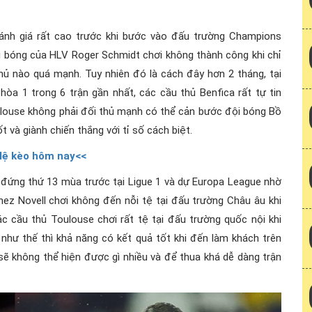
nh giá rất cao trước khi bước vào đấu trường Champions
ội bóng của HLV Roger Schmidt chơi không thành công khi chỉ
hủ nào quá mạnh. Tuy nhiên đó là cách đây hơn 2 tháng, tại
 hòa 1 trong 6 trận gần nhất, các cầu thủ Benfica rất tự tin
oulouse không phải đối thủ mạnh có thể cản bước đội bóng Bồ
t và giành chiến thắng với tỉ số cách biệt.
lệ kèo hôm nay<<
 đứng thứ 13 mùa trước tại Ligue 1 và dự Europa League nhờ
nez Novell chơi không đến nỗi tệ tại đấu trường Châu âu khi
các cầu thủ Toulouse chơi rất tệ tại đấu trường quốc nội khi
như thế thì khả năng có kết quả tốt khi đến làm khách trên
 sẽ không thể hiện được gì nhiều và để thua khá dễ dàng trận