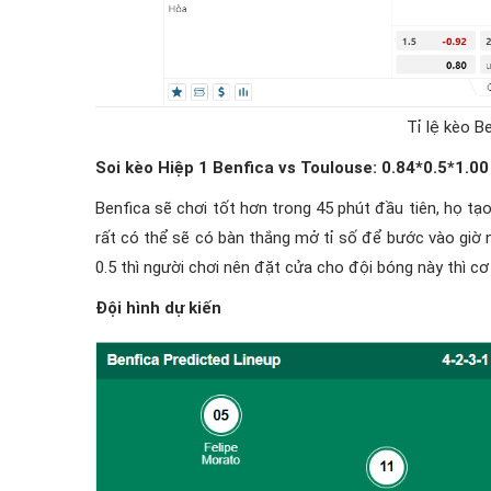
Tỉ lệ kèo B
Soi kèo Hiệp 1 Benfica vs Toulouse: 0.84*0.5*1.00
Benfica sẽ chơi tốt hơn trong 45 phút đầu tiên, họ tạ
rất có thể sẽ có bàn thắng mở tỉ số để bước vào giờ ngh
0.5 thì người chơi nên đặt cửa cho đội bóng này thì c
Đội hình dự kiến