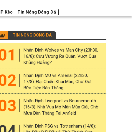
IP Kèo
Tin Nóng Bóng Đá
TIN NÓNG BÓNG ĐÁ
01
Nhận Định Wolves vs Man City (23h30,
16/8): Cựu Vương Ra Quân, Vượt Qua
Khủng Hoảng?
02
Nhận Định MU vs Arsenal (22h30,
17/8): Đại Chiến Khai Màn, Chờ Đợi
Bữa Tiệc Bàn Thắng
03
Nhận Định Liverpool vs Bournemouth
(16/8): Nhà Vua Mở Màn Mùa Giải, Chờ
Mưa Bàn Thắng Tại Anfield
04
Nhận Định PSG vs Tottenham (14/8):