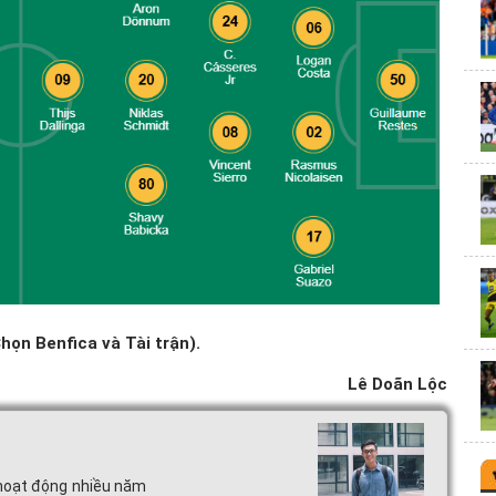
họn Benfica và Tài trận).
Lê Doãn Lộc
hoạt động nhiều năm