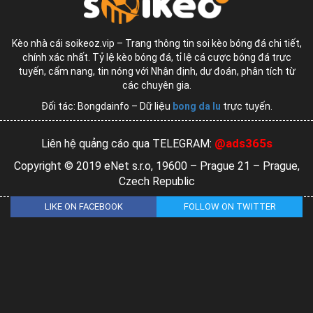
Kèo nhà cái soikeoz.vip – Trang thông tin soi kèo bóng đá chi tiết,
chính xác nhất. Tỷ lệ kèo bóng đá, tỉ lệ cá cược bóng đá trực
tuyến, cẩm nang, tin nóng với Nhận định, dự đoán, phân tích từ
các chuyên gia.
Đối tác: Bongdainfo – Dữ liệu
bong da lu
trực tuyến.
@ads365s
Liên hệ quảng cáo qua TELEGRAM:
Copyright © 2019 eNet s.r.o, 19600 – Prague 21 – Prague,
Czech Republic
LIKE ON FACEBOOK
FOLLOW ON TWITTER