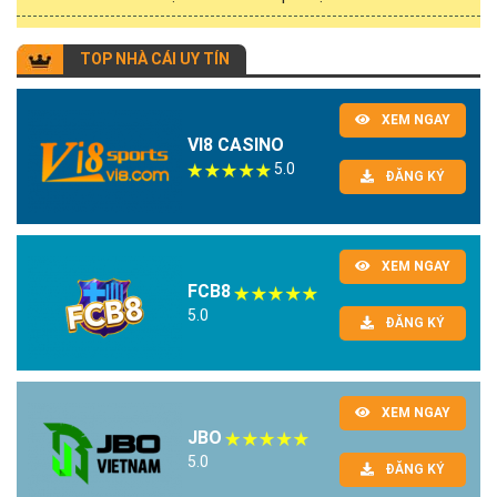
TOP NHÀ CÁI UY TÍN
XEM NGAY
VI8 CASINO
5.0
ĐĂNG KÝ
XEM NGAY
FCB8
5.0
ĐĂNG KÝ
XEM NGAY
JBO
5.0
ĐĂNG KÝ