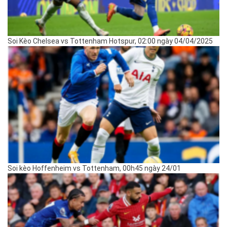
Soi Kèo Chelsea vs Tottenham Hotspur, 02:00 ngày 04/04/2025
Soi kèo Hoffenheim vs Tottenham, 00h45 ngày 24/01