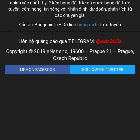
chính xác nhất. Tỷ lệ kèo bóng đá, tỉ lệ cá cược bóng đá trực
tuyến, cẩm nang, tin nóng với Nhận định, dự đoán, phân tích từ
các chuyên gia.
Đối tác: Bongdainfo – Dữ liệu
bong da lu
trực tuyến.
@ads365s
Liên hệ quảng cáo qua TELEGRAM:
Copyright © 2019 eNet s.r.o, 19600 – Prague 21 – Prague,
Czech Republic
LIKE ON FACEBOOK
FOLLOW ON TWITTER