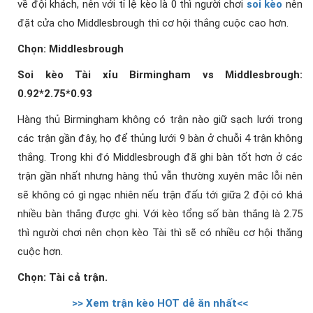
về đội khách, nên với tỉ lệ kèo là 0 thì người chơi
soi kèo
nên
đặt cửa cho Middlesbrough thì cơ hội thắng cuộc cao hơn.
Chọn: Middlesbrough
Soi kèo Tài xỉu Birmingham vs Middlesbrough:
0.92*2.75*0.93
Hàng thủ Birmingham không có trận nào giữ sạch lưới trong
các trận gần đây, họ để thủng lưới 9 bàn ở chuỗi 4 trận không
thắng. Trong khi đó Middlesbrough đã ghi bàn tốt hơn ở các
trận gần nhất nhưng hàng thủ vẫn thường xuyên mắc lỗi nên
sẽ không có gì ngạc nhiên nếu trận đấu tới giữa 2 đội có khá
nhiều bàn thắng được ghi. Với kèo tổng số bàn thắng là 2.75
thì người chơi nên chọn kèo Tài thì sẽ có nhiều cơ hội thắng
cuộc hơn.
Chọn: Tài cả trận.
>> Xem trận kèo HOT dễ ăn nhất<<