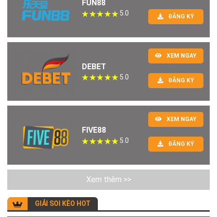
FUN88
5.0
ĐĂNG KÝ
XEM NGAY
DEBET
5.0
ĐĂNG KÝ
XEM NGAY
FIVE88
5.0
ĐĂNG KÝ
Xem thêm >>
GIẢI SOI KÈO HOT