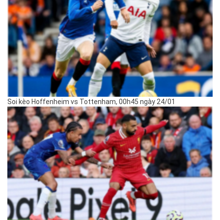
Soi kèo Hoffenheim vs Tottenham, 00h45 ngày 24/01