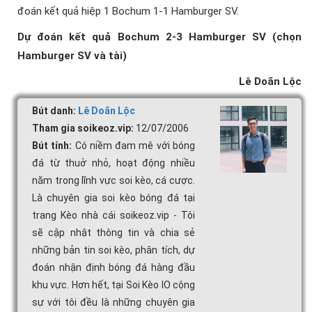
đoán kết quả hiệp 1 Bochum 1-1 Hamburger SV.
Dự đoán kết quả Bochum 2-3 Hamburger SV (chọn
Hamburger SV và tài)
Lê Doãn Lộc
Bút danh:
Lê Doãn Lộc
Tham gia soikeoz.vip:
12/07/2006
Bút tính:
Có niềm đam mê với bóng
đá từ thuở nhỏ, hoạt động nhiều
năm trong lĩnh vực soi kèo, cá cược.
Là chuyên gia soi kèo bóng đá tại
trang Kèo nhà cái soikeoz.vip - Tôi
sẽ cập nhật thông tin và chia sẻ
những bản tin soi kèo, phân tích, dự
đoán nhận định bóng đá hàng đầu
khu vực. Hơn hết, tại Soi Kèo IO cộng
sự với tôi đều là những chuyên gia