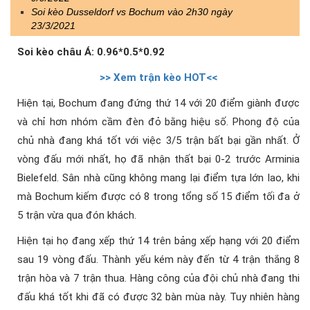
Soi kèo Dusseldorf vs Bochum vào 2h30 ngày
23/3/2021
Soi kèo châu Á: 0.96*0.5*0.92
>> Xem trận kèo HOT<<
Hiện tại, Bochum đang đứng thứ 14 với 20 điểm giành được
và chỉ hơn nhóm cầm đèn đỏ bằng hiệu số. Phong độ của
chủ nhà đang khá tốt với việc 3/5 trận bất bại gần nhất. Ở
vòng đấu mới nhất, họ đã nhận thất bại 0-2 trước Arminia
Bielefeld. Sân nhà cũng không mang lại điểm tựa lớn lao, khi
mà Bochum kiếm được có 8 trong tổng số 15 điểm tối đa ở
5 trận vừa qua đón khách.
Hiện tại họ đang xếp thứ 14 trên bảng xếp hạng với 20 điểm
sau 19 vòng đấu. Thành yếu kém này đến từ 4 trận thắng 8
trận hòa và 7 trận thua. Hàng công của đội chủ nhà đang thi
đấu khá tốt khi đã có được 32 bàn mùa này. Tuy nhiên hàng