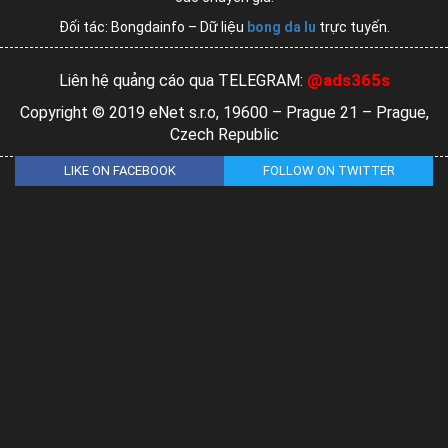
Đối tác: Bongdainfo – Dữ liệu
bong da lu
trực tuyến.
@ads365s
Liên hệ quảng cáo qua TELEGRAM:
Copyright © 2019 eNet s.r.o, 19600 – Prague 21 – Prague,
Czech Republic
LIKE ON FACEBOOK
FOLLOW ON TWITTER