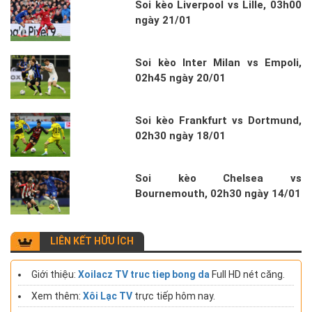
Soi kèo Liverpool vs Lille, 03h00
ngày 21/01
Soi kèo Inter Milan vs Empoli,
02h45 ngày 20/01
Soi kèo Frankfurt vs Dortmund,
02h30 ngày 18/01
Soi kèo Chelsea vs
Bournemouth, 02h30 ngày 14/01
LIÊN KẾT HỮU ÍCH
Giới thiệu:
Xoilacz TV truc tiep bong da
Full HD nét căng.
Xem thêm:
Xôi Lạc TV
trực tiếp hôm nay.