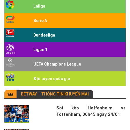
Laliga
Serie A
Bundesliga
Ligue 1
UEFA Champions League
Đội tuyển quốc gia
BETWAY – THÔNG TIN KHUYẾN MẠI
Soi kèo Hoffenheim vs
Tottenham, 00h45 ngày 24/01