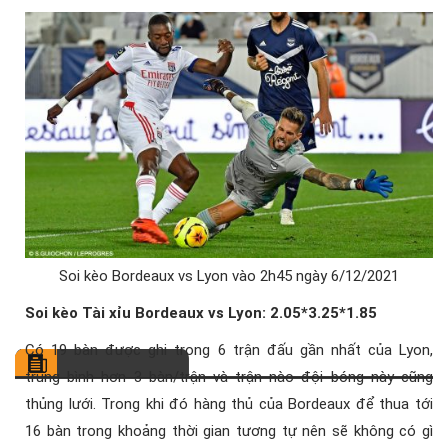
Soi kèo Bordeaux vs Lyon vào 2h45 ngày 6/12/2021
Soi kèo Tài xỉu Bordeaux vs Lyon: 2.05*3.25*1.85
Có 19 bàn được ghi trong 6 trận đấu gần nhất của Lyon,
trung bình hơn 3 bàn/trận và trận nào đội bóng này cũng
thủng lưới. Trong khi đó hàng thủ của Bordeaux để thua tới
16 bàn trong khoảng thời gian tương tự nên sẽ không có gì