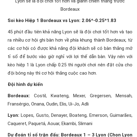
Lyon sẽ là đội chơi tốt hơn và giành chiến thắng trước
Bordeaux
Soi kèo Hiệp 1 Bordeaux vs Lyon: 2.06*-0.25*1.83
45 phút đầu tiên khả năng Lyon sẽ là đội chơi tốt hơn và tạo
ra nhiều cơ hội ghi bàn hơn về phía khung thành Bordeaux, từ
các cơ hội có được khả năng đội khách sẽ có bàn thắng mở
tỉ số để bước vào giờ nghỉ với lợi thế dẫn bàn. Vậy nên với
kèo hiệp 1 là Lyon chấp 0.25 thì người chơi nên đặt cửa cho
đội bóng này thì cơ hội thắng cuộc cao hơn.
Đội hình dự kiến
Bordeaux:
Costil, Kwateng, Mexer, Gregersen, Mensah,
Fransérgio, Onana, Oudin, Elis, Ui-Jo, Adli
Lyon:
Lopes, Gusto, Denayer, Boateng, Emerson, Guimarães,
Caqueret, Paquetá, Aouar, Ekambi, Slimani
Dự đoán tỉ số trận đấu: Bordeaux 1 – 3 Lyon (Chọn Lyon