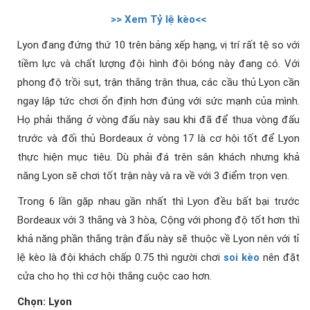
>> Xem Tỷ lệ kèo<<
Lyon đang đứng thứ 10 trên bảng xếp hạng, vị trí rất tệ so với
tiềm lực và chất lượng đội hình đội bóng này đang có. Với
phong độ trồi sụt, trận thắng trận thua, các cầu thủ Lyon cần
ngay lập tức chơi ổn định hơn đúng với sức mạnh của mình.
Họ phải thắng ở vòng đấu này sau khi đã để thua vòng đấu
trước và đối thủ Bordeaux ở vòng 17 là cơ hội tốt để Lyon
thực hiện mục tiêu. Dù phải đá trên sân khách nhưng khả
năng Lyon sẽ chơi tốt trận này và ra về với 3 điểm trọn vẹn.
Trong 6 lần gặp nhau gần nhất thì Lyon đều bất bại trước
Bordeaux với 3 thắng và 3 hòa, Cộng với phong độ tốt hơn thì
khả năng phần thắng trận đấu này sẽ thuộc về Lyon nên với tỉ
lệ kèo là đội khách chấp 0.75 thì người chơi
soi kèo
nên đặt
cửa cho họ thì cơ hội thắng cuộc cao hơn.
Chọn: Lyon