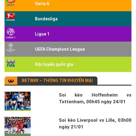
Serie A
Bundesliga
Ligue 1
UEFA Champions League
Đội tuyển quốc gia
BETWAY – THÔNG TIN KHUYẾN MẠI
Soi kèo Hoffenheim vs
Tottenham, 00h45 ngày 24/01
Soi kèo Liverpool vs Lille, 03h00
ngày 21/01