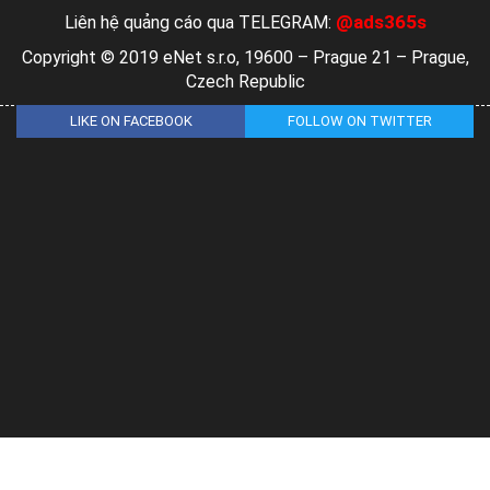
@ads365s
Liên hệ quảng cáo qua TELEGRAM:
Copyright © 2019 eNet s.r.o, 19600 – Prague 21 – Prague,
Czech Republic
LIKE ON FACEBOOK
FOLLOW ON TWITTER