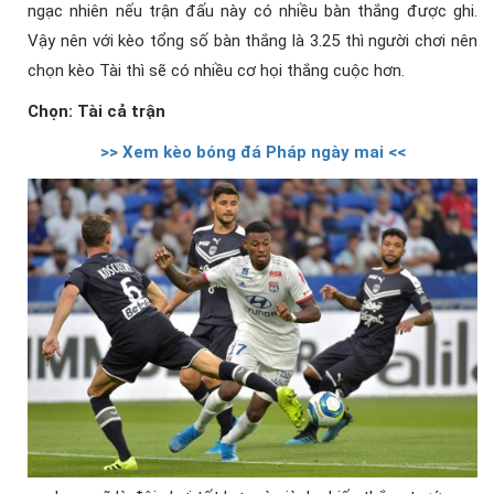
ngạc nhiên nếu trận đấu này có nhiều bàn thắng được ghi.
Vậy nên với kèo tổng số bàn thắng là 3.25 thì người chơi nên
chọn kèo Tài thì sẽ có nhiều cơ họi thắng cuộc hơn.
Chọn: Tài cả trận
>> Xem kèo bóng đá Pháp ngày mai <<