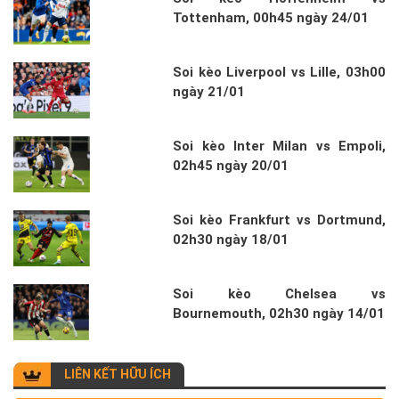
Tottenham, 00h45 ngày 24/01
Soi kèo Liverpool vs Lille, 03h00
ngày 21/01
Soi kèo Inter Milan vs Empoli,
02h45 ngày 20/01
Soi kèo Frankfurt vs Dortmund,
02h30 ngày 18/01
Soi kèo Chelsea vs
Bournemouth, 02h30 ngày 14/01
LIÊN KẾT HỮU ÍCH