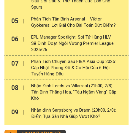
Đầu Đối Đầu & Thử Thách Cực Lớn Cho
Spurs
Phân Tích Tân Binh Arsenal – Viktor
05
Gyökeres: Lời Giải Cho Bài Toán Dứt Điểm?
EPL Manager Spotlight: Soi Tứ Hùng HLV
06
Sẽ Định Đoạt Ngôi Vương Premier League
2025/26
Phân Tích Chuyên Sâu FIBA Asia Cup 2025:
07
Cập Nhật Phong Độ & Cơ Hội Của 6 Đội
Tuyển Hàng Đầu
Nhận Định Leeds vs Villarreal (21h00, 2/8):
08
Tân Binh Thăng Hoa, “Tàu Ngầm Vàng” Gặp
Khó
Nhận định Sarpsborg vs Brann (23h00, 2/8):
09
Điểm Tựa Sân Nhà Giúp Vượt Khó?