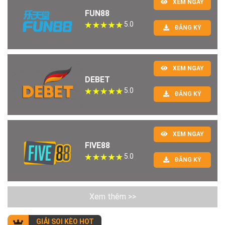
XEM NGAY
FUN88
5.0
ĐĂNG KÝ
XEM NGAY
DEBET
5.0
ĐĂNG KÝ
XEM NGAY
FIVE88
5.0
ĐĂNG KÝ
Xem thêm >>
GIẢI SOI KÈO HOT