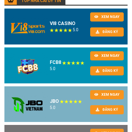
TOP NHÀ CÁI UY TÍN
XEM NGAY
VI8 CASINO
5.0
ĐĂNG KÝ
XEM NGAY
FCB8
5.0
ĐĂNG KÝ
XEM NGAY
JBO
5.0
ĐĂNG KÝ