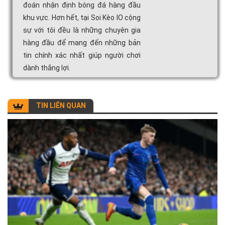
đoán nhận định bóng đá hàng đầu
khu vực. Hơn hết, tại Soi Kèo IO cộng
sự với tôi đều là những chuyên gia
hàng đầu để mang đến những bản
tin chính xác nhất giúp người chơi
dành thắng lợi.
TIN LIÊN QUAN