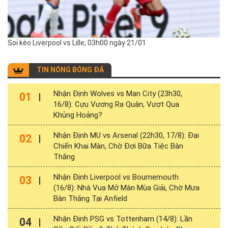
Soi kèo Liverpool vs Lille, 03h00 ngày 21/01
TIN NÓNG BÓNG ĐÁ
Nhận Định Wolves vs Man City (23h30,
01
16/8): Cựu Vương Ra Quân, Vượt Qua
Khủng Hoảng?
Nhận Định MU vs Arsenal (22h30, 17/8): Đại
02
Chiến Khai Màn, Chờ Đợi Bữa Tiệc Bàn
Thắng
Nhận Định Liverpool vs Bournemouth
03
(16/8): Nhà Vua Mở Màn Mùa Giải, Chờ Mưa
Bàn Thắng Tại Anfield
Nhận Định PSG vs Tottenham (14/8): Lần
04