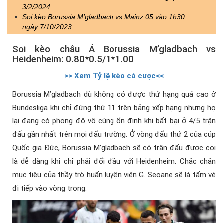
3/2/2024
Soi kèo Borussia M’gladbach vs Mainz 05 vào 1h30
ngày 7/10/2023
Soi kèo châu Á Borussia M’gladbach vs
Heidenheim: 0.80*0.5/1*1.00
>> Xem Tỷ lệ kèo cá cược<<
Borussia M’gladbach dù không có được thứ hạng quá cao ở
Bundesliga khi chỉ đứng thứ 11 trên bảng xếp hạng nhưng họ
lại đang có phong độ vô cùng ổn định khi bất bại ở 4/5 trận
đấu gần nhất trên mọi đấu trường. Ở vòng đấu thứ 2 của cúp
Quốc gia Đức, Borussia M’gladbach sẽ có trận đấu được coi
là dễ dàng khi chỉ phải đối đầu với Heidenheim. Chắc chắn
mục tiêu của thầy trò huấn luyện viên G. Seoane sẽ là tấm vé
đi tiếp vào vòng trong.