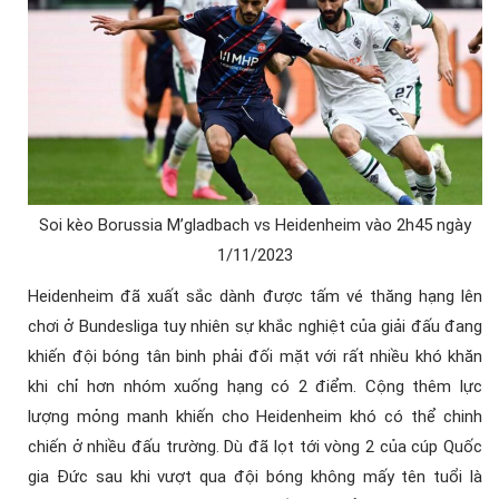
Soi kèo Borussia M’gladbach vs Heidenheim vào 2h45 ngày
1/11/2023
Heidenheim đã xuất sắc dành được tấm vé thăng hạng lên
chơi ở Bundesliga tuy nhiên sự khắc nghiệt của giải đấu đang
khiến đội bóng tân binh phải đối mặt với rất nhiều khó khăn
khi chỉ hơn nhóm xuống hạng có 2 điểm. Cộng thêm lực
lượng mỏng manh khiến cho Heidenheim khó có thể chinh
chiến ở nhiều đấu trường. Dù đã lọt tới vòng 2 của cúp Quốc
gia Đức sau khi vượt qua đội bóng không mấy tên tuổi là