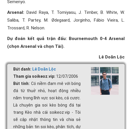
Semenyo.
Arsenal:
David Raya, T. Tomiyasu, J. Timber, B. White, W.
Saliba, T. Partey, M. Ødegaard, Jorginho, Fábio Vieira, L.
Trossard, R. Nelson.
Dự đoán kết quả trận đấu: Bournemouth 0-4 Arsenal
(chọn Arsenal và chọn Tài).
Lê Doãn Lộc
Bút danh:
Lê Doãn Lộc
Tham gia soikeoz.vip:
12/07/2006
Bút tính:
Có niềm đam mê với bóng
đá từ thuở nhỏ, hoạt động nhiều
năm trong lĩnh vực soi kèo, cá cược.
Là chuyên gia soi kèo bóng đá tại
trang Kèo nhà cái soikeoz.vip - Tôi
sẽ cập nhật thông tin và chia sẻ
những bản tin soi kèo, phân tích, dự