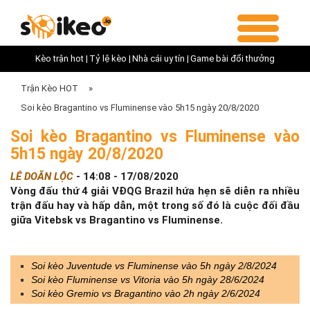
Kèo trận hot |
Tỷ lệ kèo |
Nhà cái uy tín |
Game bài đổi thưởng
Trận Kèo HOT
»
Soi kèo Bragantino vs Fluminense vào 5h15 ngày 20/8/2020
Soi kèo Bragantino vs Fluminense vào
5h15 ngày 20/8/2020
LÊ DOÃN LỘC
-
14:08 - 17/08/2020
Vòng đấu thứ 4 giải VĐQG Brazil hứa hẹn sẽ diễn ra nhiều
trận đấu hay và hấp dẫn, một trong số đó là cuộc đối đầu
giữa Vitebsk vs Bragantino vs Fluminense.
Soi kèo Juventude vs Fluminense vào 5h ngày 2/8/2024
Soi kèo Fluminense vs Vitoria vào 5h ngày 28/6/2024
Soi kèo Gremio vs Bragantino vào 2h ngày 2/6/2024