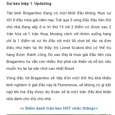
Soi kèo hiệp 1: Updating
Tân binh Bragantino đang có một khởi đầu không thực sự
tốt ở đầu mùa giải năm nay. Trải qua 3 vòng đấu đầu tiên đội
chủ nhà đang xếp ở vị trí thứ 15 với 2 điểm có được sau 2
trận hòa và 1 trận thua, khoảng cách với nhóm xuống hạng
chỉ là 1 điểm và cứ thi đấu với một lối chơi bế tắc và đơn
điệu như hiện tại thì thầy trò Lionel Scaloni khó có thể trụ
hạng được thành công. Dù sao đây là mùa giải đầu tiên của
Bragantino họ vẫn còn nhiều thứ phải cải thiện và nỗ lực nếu
muốn trụ lại tại sân chơi cao nhất Brazil.
Vòng đấu tới Bragantino sẽ tiếp đón một đối thủ khá nhiều
kinh nghiệm ở giải đấu này là Fluminense, sẽ không có gì bất
ngờ khi mà đây được dự đoán sẽ là một trận đấu khó khăn
nữa dành cho đội chủ nhà.
>> Điểm danh trận kèo HOT chắc thắng<<