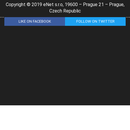
Copyright © 2019 eNet s.r.o, 19600 – Prague 21 – Prague,
Czech Republic
LIKE ON FACEBOOK
FOLLOW ON TWITTER
Về Chúng Tôi
Chính Sách Bảo Mật
Điều Khoản
Liên Hệ
Game Bài Đổi Thưởng