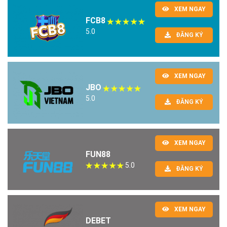
XEM NGAY
FCB8
5.0
ĐĂNG KÝ
XEM NGAY
JBO
5.0
ĐĂNG KÝ
XEM NGAY
FUN88
5.0
ĐĂNG KÝ
XEM NGAY
DEBET