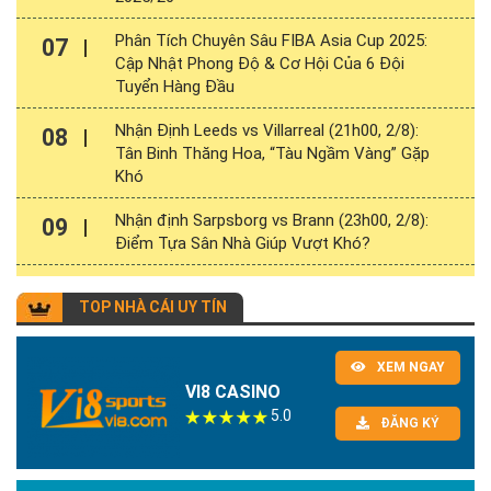
Phân Tích Chuyên Sâu FIBA Asia Cup 2025:
07
Cập Nhật Phong Độ & Cơ Hội Của 6 Đội
Tuyển Hàng Đầu
Nhận Định Leeds vs Villarreal (21h00, 2/8):
08
Tân Binh Thăng Hoa, “Tàu Ngầm Vàng” Gặp
Khó
Nhận định Sarpsborg vs Brann (23h00, 2/8):
09
Điểm Tựa Sân Nhà Giúp Vượt Khó?
TOP NHÀ CÁI UY TÍN
XEM NGAY
VI8 CASINO
5.0
ĐĂNG KÝ