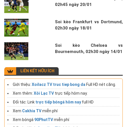
02h45 ngày 20/01
Soi kèo Frankfurt vs Dortmund,
02h30 ngày 18/01
Soi kèo Chelsea vs
Bournemouth, 02h30 ngày 14/01
LIÊN KẾT HỮU ÍCH
Giới thiệu:
Xoilacz TV truc tiep bong da
Full HD nét căng.
Xem thêm:
Xôi Lạc TV
trực tiếp hôm nay.
Đối tác: Link
trực tiếp bóngá hôm nay
full HD
Xem
Cakhia TV
miễn phí
Xem bóngá
90PhutTV
miễn phí