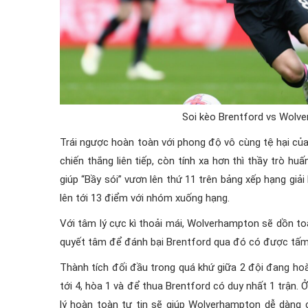
Soi kèo Brentford vs Wolv
Trái ngược hoàn toàn với phong độ vô cùng tệ hại của
chiến thắng liên tiếp, còn tính xa hơn thì thầy trò huấ
giúp “Bầy sói” vươn lên thứ 11 trên bảng xếp hạng gi
lên tới 13 điểm với nhóm xuống hạng.
Với tâm lý cực kì thoải mái, Wolverhampton sẽ dồn to
quyết tâm để đánh bại Brentford qua đó có được tấm 
Thành tích đối đầu trong quá khứ giữa 2 đội đang ho
tới 4, hòa 1 và để thua Brentford có duy nhất 1 trận.
lý hoàn toàn tự tin sẽ giúp Wolverhampton dễ dàng 