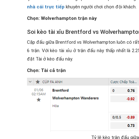
nhà cái trực tiếp
khuyên người chơi chọn đội khách.
Chọn: Wolverhampton trận này
Soi kèo tài xỉu Brentford vs Wolverhampto
Cặp đấu giữa Brentford vs Wolverhampton luôn có rất
6 trận. Với kèo tài xỉu ở trận đấu này thấp nhất là 2.
đặt Tài ở kèo đấu này.
Chọn: Tài cả trận
Tỷ lệ kèo trận đấu gi