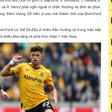
ửa đội hình của họ gồm S. Baptiste, S. Ghoddos, J. Dasilva, K.
o và R. Henry phải ngồi ngoài vì chấn thương và dính án phạt.
ng thêm mỏng. Dễ hiểu vì sao mà thành tích của Brentford
entford có thể thi đấu ở nhiều đấu trường và trong trận tiếp
 nhiều khả năng sẽ phải đón nhận 1 trận thua.