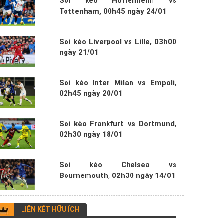
Soi kèo Hoffenheim vs
Tottenham, 00h45 ngày 24/01
Soi kèo Liverpool vs Lille, 03h00
ngày 21/01
Soi kèo Inter Milan vs Empoli,
02h45 ngày 20/01
Soi kèo Frankfurt vs Dortmund,
02h30 ngày 18/01
Soi kèo Chelsea vs
Bournemouth, 02h30 ngày 14/01
LIÊN KẾT HỮU ÍCH