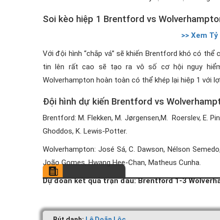
Soi kèo hiệp 1 Brentford vs Wolverhampto
>> Xem Tỷ 
Với đội hình “chắp vá” sẽ khiến Brentford khó có thể
tin lên rất cao sẽ tạo ra vô số cơ hội nguy hiể
Wolverhampton hoàn toàn có thể khép lại hiệp 1 với lợi
Đội hình dự kiến Brentford vs Wolverhamp
Brentford: M. Flekken, M. Jørgensen,M. Roerslev, E. Pinn
Ghoddos, K. Lewis-Potter.
Wolverhampton: José Sá, C. Dawson, Nélson Semedo, M.
João Gomes, Hwang Hee-Chan, Matheus Cunha.
Dự đoán kết quả trận đấu: Brentford 1-3 Wolver
Bút danh:
Lê Doãn Lộc