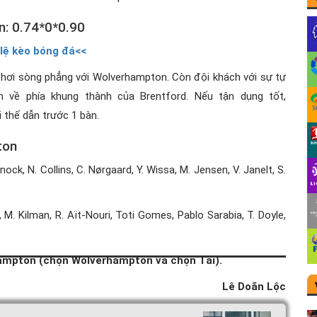
n: 0.74*0*0.90
lệ kèo bóng đá<<
 chơi sòng phẳng với Wolverhampton. Còn đội khách với sự tự
m về phía khung thành của Brentford. Nếu tận dụng tốt,
 thế dẫn trước 1 bàn.
ton
ock, N. Collins, C. Nørgaard, Y. Wissa, M. Jensen, V. Janelt, S.
 Kilman, R. Aït-Nouri, Toti Gomes, Pablo Sarabia, T. Doyle,
hampton (chọn Wolverhampton và chọn Tài).
Lê Doãn Lộc