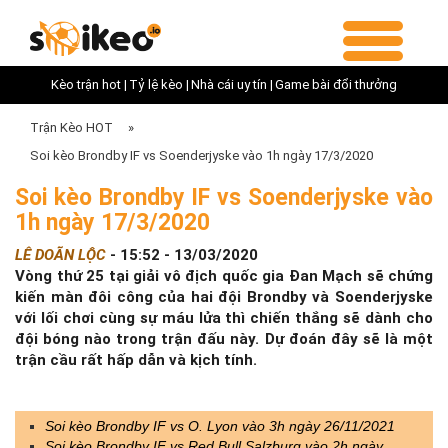
Kèo trận hot |
Tỷ lệ kèo |
Nhà cái uy tín |
Game bài đổi thưởng
Trận Kèo HOT
»
Soi kèo Brondby IF vs Soenderjyske vào 1h ngày 17/3/2020
Soi kèo Brondby IF vs Soenderjyske vào
1h ngày 17/3/2020
LÊ DOÃN LỘC
-
15:52 - 13/03/2020
Vòng thứ 25 tại giải vô địch quốc gia Đan Mạch sẽ chứng
kiến màn đôi công của hai đội Brondby và Soenderjyske
với lối chơi cùng sự máu lửa thì chiến thắng sẽ dành cho
đội bóng nào trong trận đấu này. Dự đoán đây sẽ là một
trận cầu rất hấp dẫn và kịch tính.
Soi kèo Brondby IF vs O. Lyon vào 3h ngày 26/11/2021
Soi kèo Brondby IF vs Red Bull Salzburg vào 2h ngày