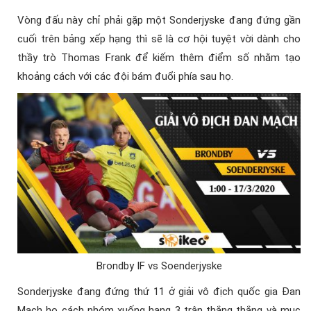
Vòng đấu này chỉ phải gặp một Sonderjyske đang đứng gần
cuối trên bảng xếp hạng thì sẽ là cơ hội tuyệt vời dành cho
thầy trò Thomas Frank để kiếm thêm điểm số nhằm tạo
khoảng cách với các đội bám đuổi phía sau họ.
Brondby IF vs Soenderjyske
Sonderjyske đang đứng thứ 11 ở giải vô địch quốc gia Đan
Mạch họ cách nhóm xuống hạng 3 trận thắng thắng và mục