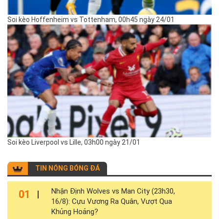
Soi kèo Hoffenheim vs Tottenham, 00h45 ngày 24/01
Soi kèo Liverpool vs Lille, 03h00 ngày 21/01
TIN NÓNG BÓNG ĐÁ
Nhận Định Wolves vs Man City (23h30,
01
16/8): Cựu Vương Ra Quân, Vượt Qua
Khủng Hoảng?