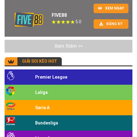
XEM NGAY
FIVE88
5.0
ĐĂNG KÝ
Xem thêm >>
GIẢI SOI KÈO HOT
Premier League
Laliga
Serie A
Bundesliga