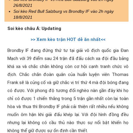
26/8/2021
Soi kèo Red Bull Salzburg vs Brondby IF vào 2h ngày
18/8/2021
Soi kèo châu Á: Updating
>> Xem kèo trận HOT dễ ăn nhất<<
Brondby IF đang đứng thứ tư tại giải vô địch quốc gia Đan
Mạch với 39 điểm sau 24 trận đã đấu cách xa đội đầu bảng
khá xa và chắc chắn không còn cơ hội cạnh tranh chức vô
địch. Chắc chắn đoàn quân của huấn luyện viên Thomas
Frank sẽ là củng cố và giữ chắc vị trí thứ 4 mà đội bóng đang
có được. Với phong độ tương đối nghèo nàn gần đây khi họ
chỉ có được 1 chiến thắng trong 5 trận gần nhất còn lại toàn
hòa và thua thì Brondby IF phải cải thiện rất nhiều nếu không
muốn ôm hận khi giải đấu khép lại. Với đội hình đồng đều
nhưng lại không có cầu thủ nào thực sự nổi bật khiến họ
không thể giữ được sự ổn định cần thiết.