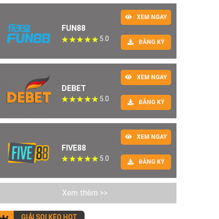
XEM NGAY
FUN88
5.0
ĐĂNG KÝ
XEM NGAY
DEBET
5.0
ĐĂNG KÝ
XEM NGAY
FIVE88
5.0
ĐĂNG KÝ
Xem thêm >>
GIẢI SOI KÈO HOT