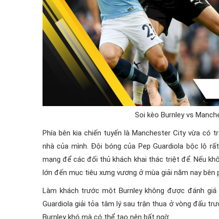
Soi kèo Burnley vs Manch
Phía bên kia chiến tuyến là Manchester City vừa có tr
nhà của mình. Đội bóng của Pep Guardiola bộc lộ rấ
mạng để các đối thủ khách khai thác triệt để. Nếu khô
lớn đến mục tiêu xưng vương ở mùa giải năm nay bên p
Làm khách trước một Burnley không được đánh giá c
Guardiola giải tỏa tâm lý sau trận thua ở vòng đấu t
Burnley khó mà có thể tạo nên bất ngờ.