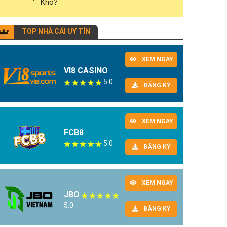
Khó?
TOP NHÀ CÁI UY TÍN
XEM NGAY
VI8 CASINO
5.0
ĐĂNG KÝ
XEM NGAY
FCB8
5.0
ĐĂNG KÝ
XEM NGAY
JBO
5.0
ĐĂNG KÝ