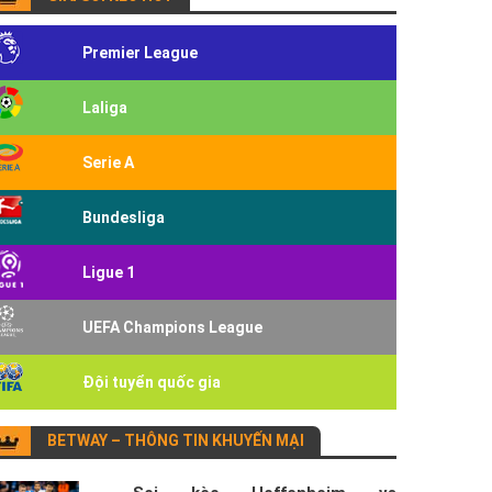
Premier League
Laliga
Serie A
Bundesliga
Ligue 1
UEFA Champions League
Đội tuyển quốc gia
BETWAY – THÔNG TIN KHUYẾN MẠI