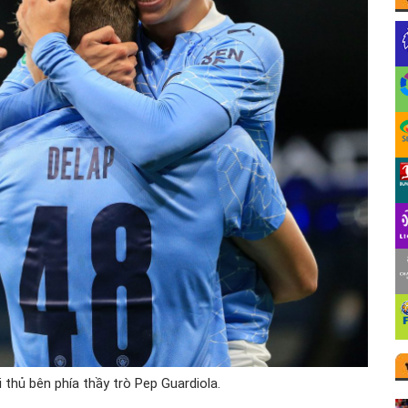
 thủ bên phía thầy trò Pep Guardiola.