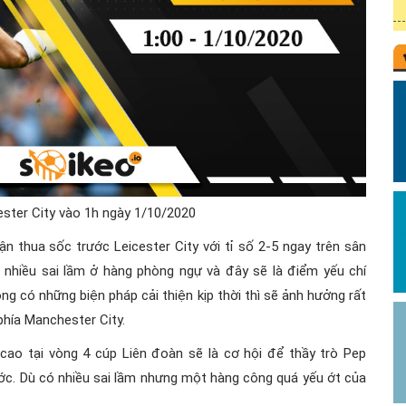
ester City vào 1h ngày 1/10/2020
ận thua sốc trước Leicester City với tỉ số 2-5 ngay trên sân
t nhiều sai lầm ở hàng phòng ngự và đây sẽ là điểm yếu chí
ng có những biện pháp cải thiện kịp thời thì sẽ ảnh hưởng rất
hía Manchester City.
ao tại vòng 4 cúp Liên đoàn sẽ là cơ hội để thầy trò Pep
rước. Dù có nhiều sai lầm nhưng một hàng công quá yếu ớt của