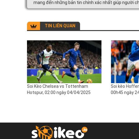
mang đến những bản tin chính xác nhất giúp người chơ
TIN LIÊN QUAN
Soi Kèo Chelsea vs Tottenham
Soi kèo Hoffe
Hotspur, 02:00 ngày 04/04/2025
00h45 ngày 2