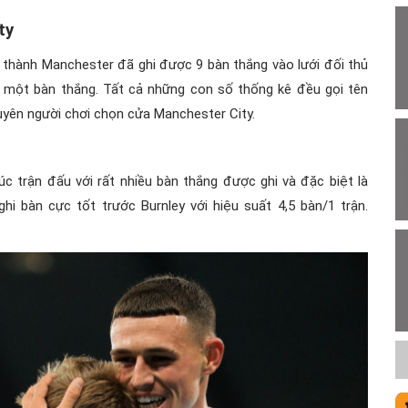
ty
 thành Manchester đã ghi được 9 bàn thắng vào lưới đối thủ
ợc một bàn thắng. Tất cả những con số thống kê đều gọi tên
yên người chơi chọn cửa Manchester City.
úc trận đấu với rất nhiều bàn thắng được ghi và đặc biệt là
i bàn cực tốt trước Burnley với hiệu suất 4,5 bàn/1 trận.