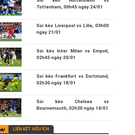
Soi kèo Hoffenheim vs
Tottenham, 00h45 ngày 24/01
Soi kèo Liverpool vs Lille, 03h00
ngày 21/01
Soi kèo Inter Milan vs Empoli,
02h45 ngày 20/01
Soi kèo Frankfurt vs Dortmund,
02h30 ngày 18/01
Soi kèo Chelsea vs
Bournemouth, 02h30 ngày 14/01
LIÊN KẾT HỮU ÍCH