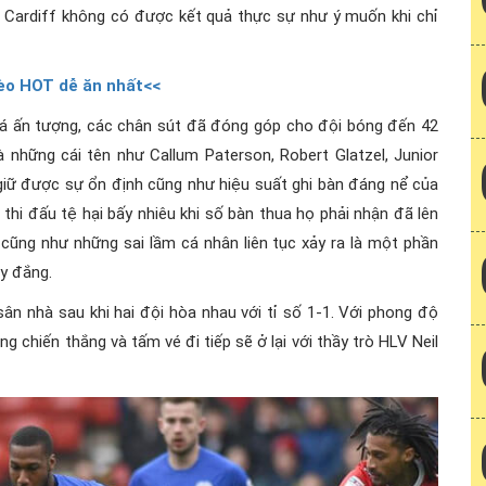
t, Cardiff không có được kết quả thực sự như ý muốn khi chỉ
èo HOT dễ ăn nhất<<
há ấn tượng, các chân sút đã đóng góp cho đội bóng đến 42
 những cái tên như Callum Paterson, Robert Glatzel, Junior
 giữ được sự ổn định cũng như hiệu suất ghi bàn đáng nể của
 thi đấu tệ hại bấy nhiêu khi số bàn thua họ phải nhận đã lên
 cũng như những sai lầm cá nhân liên tục xảy ra là một phần
y đắng.
 sân nhà sau khi hai đội hòa nhau với tỉ số 1-1. Với phong độ
 chiến thắng và tấm vé đi tiếp sẽ ở lại với thầy trò HLV Neil