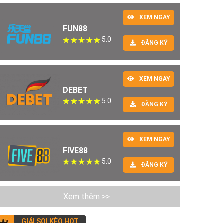
XEM NGAY
FUN88
5.0
ĐĂNG KÝ
XEM NGAY
DEBET
5.0
ĐĂNG KÝ
XEM NGAY
FIVE88
5.0
ĐĂNG KÝ
Xem thêm >>
GIẢI SOI KÈO HOT