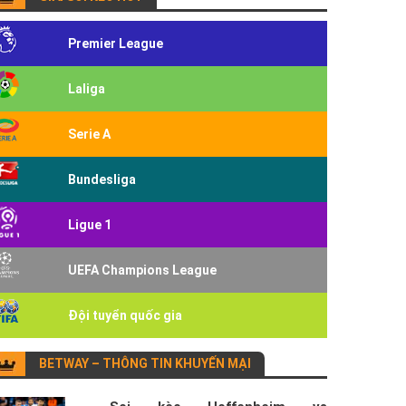
Premier League
Laliga
Serie A
Bundesliga
Ligue 1
UEFA Champions League
Đội tuyển quốc gia
BETWAY – THÔNG TIN KHUYẾN MẠI