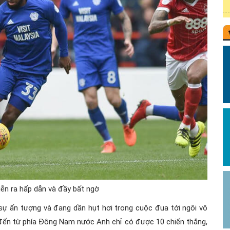
iễn ra hấp dẫn và đầy bất ngờ
 sự ấn tượng và đang dần hụt hơi trong cuộc đua tới ngôi vô
g đến từ phía Đông Nam nước Anh chỉ có được 10 chiến thắng,