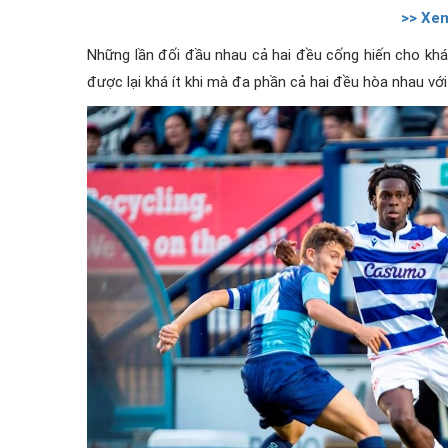
>> Xem
Những lần đối đầu nhau cả hai đều cống hiến cho khán
được lại khá ít khi mà đa phần cả hai đều hòa nhau với