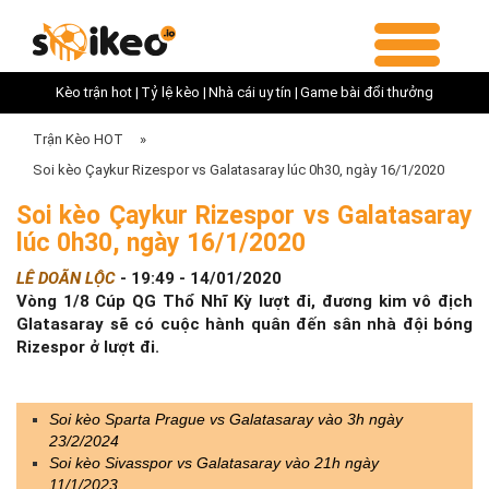
Kèo trận hot |
Tỷ lệ kèo |
Nhà cái uy tín |
Game bài đổi thưởng
Trận Kèo HOT
»
Soi kèo Çaykur Rizespor vs Galatasaray lúc 0h30, ngày 16/1/2020
Soi kèo Çaykur Rizespor vs Galatasaray
lúc 0h30, ngày 16/1/2020
LÊ DOÃN LỘC
-
19:49 - 14/01/2020
Vòng 1/8 Cúp QG Thổ Nhĩ Kỳ lượt đi, đương kim vô địch
Glatasaray sẽ có cuộc hành quân đến sân nhà đội bóng
Rizespor ở lượt đi.
Soi kèo Sparta Prague vs Galatasaray vào 3h ngày
23/2/2024
Soi kèo Sivasspor vs Galatasaray vào 21h ngày
11/1/2023