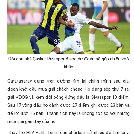
Đội chủ nhà Çaykur Rizespor được dự đoán sẽ gặp nhiều khó
khăn
Garatasaray đang trên đường tìm lại chính mình sau giai
đoạn khởi đầu mùa giải chệch choạc. Họ đang sếp thứ 7 tại
giải VĐQG và kém đội bóng đứng đầu là Sivasspor 10 điểm.
Sau 17 vòng đấu họ dành được 27 điểm, ghi được 23 bàn và
để lọt lưới 15 bàn. Thành tích này là không tốt so với những
mùa giải gần đây của họ
Thầy trò HLV Fatih Terim cần phải làm rất nhiều để tìm lại vị