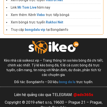
Xem bóngá trực tuyến
Vaoroi Nét
Link
Mi Tom Live
hôm nay
Xem thêm: Kênh
Vebo
trực tiếp bóngá
Xem bóngá trực tuyến
Rakhoi Nét
Truy cập
bongdalu vip
tại Bongdainfo
Kèo nhà cái soikeoz.vip – Trang thông tin soi kèo bóng đá chi tiết,
chính xác nhất. Tỷ lệ kèo bóng đá, tỉ lệ cá cược bóng đá trực
tuyến, cẩm nang, tin nóng với Nhận định, dự đoán, phân tích từ
các chuyên gia.
Đối tác: Bongdainfo – Dữ liệu
bong da lu
trực tuyến.
@ads365s
Liên hệ quảng cáo qua TELEGRAM:
Copyright © 2019 eNet s.r.o, 19600 – Prague 21 – Prague,