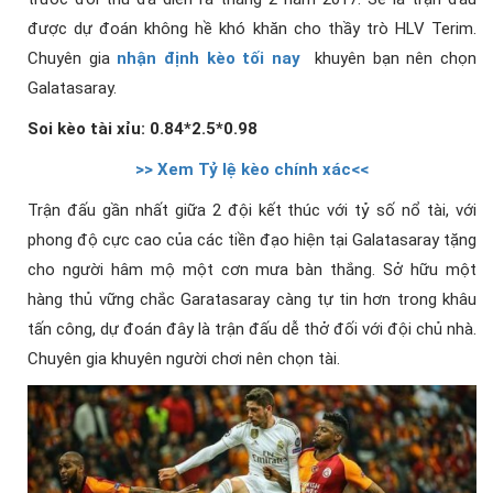
được dự đoán không hề khó khăn cho thầy trò HLV Terim.
Chuyên gia
nhận định kèo tối nay
khuyên bạn nên chọn
Galatasaray.
Soi kèo tài xỉu: 0.84*2.5*0.98
>> Xem Tỷ lệ kèo chính xác<<
Trận đấu gần nhất giữa 2 đội kết thúc với tỷ số nổ tài, với
phong độ cực cao của các tiền đạo hiện tại Galatasaray tặng
cho người hâm mộ một cơn mưa bàn thắng. Sở hữu một
hàng thủ vững chắc Garatasaray càng tự tin hơn trong khâu
tấn công, dự đoán đây là trận đấu dễ thở đối với đội chủ nhà.
Chuyên gia khuyên người chơi nên chọn tài.