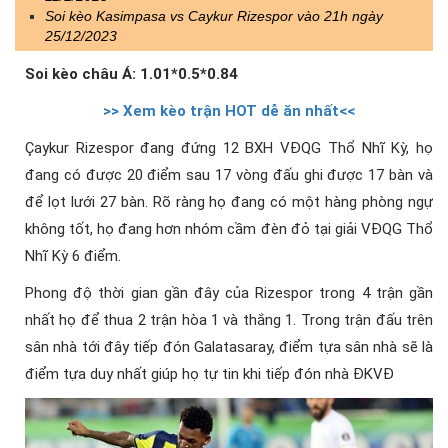
Soi kèo Kasimpasa vs Caykur Rizespor vào 21h ngày
25/12/2023
Soi kèo châu Á: 1.01*0.5*0.84
>> Xem kèo trận HOT dễ ăn nhất<<
Çaykur Rizespor đang đứng 12 BXH VĐQG Thổ Nhĩ Kỳ, họ
đang có được 20 điểm sau 17 vòng đấu ghi được 17 bàn và
để lọt lưới 27 bàn. Rõ ràng họ đang có một hàng phòng ngự
không tốt, họ đang hơn nhóm cầm đèn đỏ tại giải VĐQG Thổ
Nhĩ Kỳ 6 điểm.
Phong độ thời gian gần đây của Rizespor trong 4 trận gần
nhất họ để thua 2 trận hòa 1 và thắng 1. Trong trận đấu trên
sân nhà tới đây tiếp đón Galatasaray, điểm tựa sân nhà sẽ là
điểm tựa duy nhất giúp họ tự tin khi tiếp đón nhà ĐKVĐ