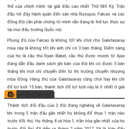
thế của chính mình tại giải đấu cao nhất Thổ Nhĩ Kỳ. Trận
đấu tới đây hành quân đến sân nhà Rizespor, Falcao và các
đồng đội cần phải chứng tỏ mình vẫn đang là thế lực thực sự
tại mọi đấu trường Quốc nội.
Phong độ của Falcao là không tốt khi chơi cho Galatasaray
mùa này là không tốt khi anh chỉ có 3 bàn thắng. Điểm sáng
của họ là cầu thủ Ryan Babel, cầu thủ được mượn từ Ajax
đang dẫn đầu danh sách ghi bàn của đội khi có được 5 bàn
thắng khi mới chỉ chuyển đến từ thị trường chuyển nhượng
mùa đông. Hàng thủ của Galatasaray cũng chơi hay khi chỉ
để lọt lưới 15 bàn, thành tích để lọt lưới này là ít nhất ở giải
đấu thời điểm hiện tại.
Thành tích đối đầu của 2 đội đang nghiêng về Galatasaray
khi trong 5 trận đấu gần nhất họ không để thua 1 trận nào
trước đối thủ. Họ thắng 4 và hòa 1, trần hòa gần nhất của họ
trước đối thủ đã diễn ra tháng 2 năm 2017. Sẽ là trận đấu