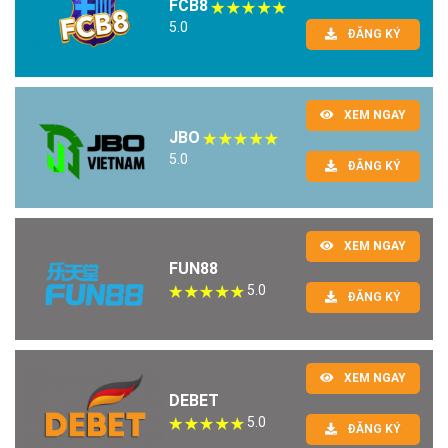
FCB8
5.0
ĐĂNG KÝ
XEM NGAY
JBO
5.0
ĐĂNG KÝ
XEM NGAY
FUN88
5.0
ĐĂNG KÝ
XEM NGAY
DEBET
5.0
ĐĂNG KÝ