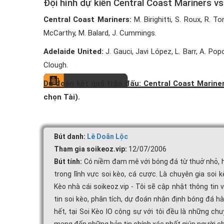
Đội hình dự kiến Central Coast Mariners vs
Central Coast Mariners:
M. Birighitti, S. Roux, R. To
McCarthy, M. Balard, J. Cummings.
Adelaide United:
J. Gauci, Javi López, L. Barr, A. Popov
Clough.
Dự đoán kết quả trận đấu: Central Coast Mariner
chọn Tài).
Bút danh:
Lê Doãn Lộc
Tham gia soikeoz.vip:
12/07/2006
Bút tính:
Có niềm đam mê với bóng đá từ thuở nhỏ, 
trong lĩnh vực soi kèo, cá cược. Là chuyên gia soi 
Kèo nhà cái soikeoz.vip - Tôi sẽ cập nhật thông tin
tin soi kèo, phân tích, dự đoán nhận định bóng đá h
hết, tại Soi Kèo IO cộng sự với tôi đều là những ch
mang đến những bản tin chính xác nhất giúp người chơ