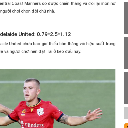
Central Coast Mariners có được chiến thắng và đòi lại món nợ
người chơi chọn đội chủ nhà.
Adelaide United: 0.79*2.5*1.12
aide United chưa bao giờ thiếu bàn thắng với hiệu suất trung
lệ và người chơi nên đặt Tài ở kèo đấu này.