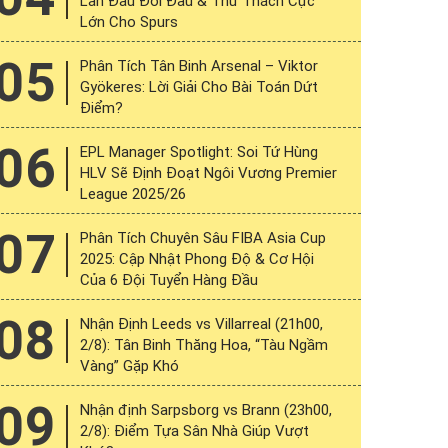
Lần Đầu Đối Đầu & Thử Thách Cực
Lớn Cho Spurs
05
Phân Tích Tân Binh Arsenal – Viktor
Gyökeres: Lời Giải Cho Bài Toán Dứt
Điểm?
06
EPL Manager Spotlight: Soi Tứ Hùng
HLV Sẽ Định Đoạt Ngôi Vương Premier
League 2025/26
07
Phân Tích Chuyên Sâu FIBA Asia Cup
2025: Cập Nhật Phong Độ & Cơ Hội
Của 6 Đội Tuyển Hàng Đầu
08
Nhận Định Leeds vs Villarreal (21h00,
2/8): Tân Binh Thăng Hoa, “Tàu Ngầm
Vàng” Gặp Khó
09
Nhận định Sarpsborg vs Brann (23h00,
2/8): Điểm Tựa Sân Nhà Giúp Vượt