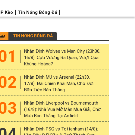
IP Kèo
Tin Nóng Bóng Đá
TIN NÓNG BÓNG ĐÁ
01
Nhận Định Wolves vs Man City (23h30,
16/8): Cựu Vương Ra Quân, Vượt Qua
Khủng Hoảng?
02
Nhận Định MU vs Arsenal (22h30,
17/8): Đại Chiến Khai Màn, Chờ Đợi
Bữa Tiệc Bàn Thắng
03
Nhận Định Liverpool vs Bournemouth
(16/8): Nhà Vua Mở Màn Mùa Giải, Chờ
Mưa Bàn Thắng Tại Anfield
04
Nhận Định PSG vs Tottenham (14/8):