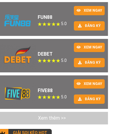
XEM NGAY
FUN88
5.0
ĐĂNG KÝ
XEM NGAY
DEBET
5.0
ĐĂNG KÝ
XEM NGAY
FIVE88
5.0
ĐĂNG KÝ
Xem thêm >>
GIẢI SOI KÈO HOT