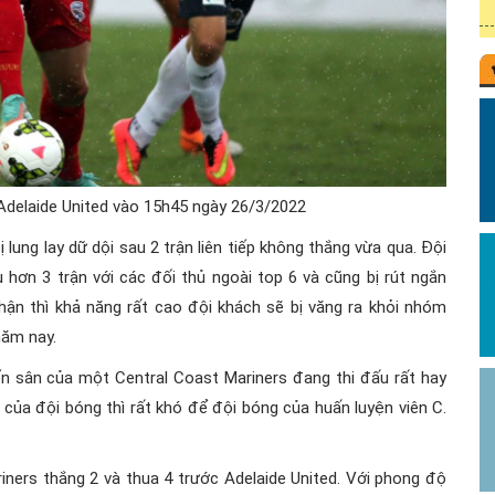
 Adelaide United vào 15h45 ngày 26/3/2022
 lung lay dữ dội sau 2 trận liên tiếp không thắng vừa qua. Đội
 hơn 3 trận với các đối thủ ngoài top 6 và cũng bị rút ngắn
ận thì khả năng rất cao đội khách sẽ bị văng ra khỏi nhóm
năm nay.
ến sân của một Central Coast Mariners đang thi đấu rất hay
i của đội bóng thì rất khó để đội bóng của huấn luyện viên C.
iners thắng 2 và thua 4 trước Adelaide United. Với phong độ