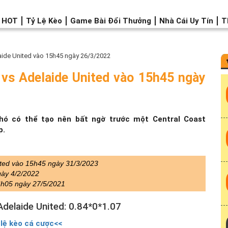
o HOT
Tỷ Lệ Kèo
Game Bài Đổi Thưởng
Nhà Cái Uy Tín
T
laide United vào 15h45 ngày 26/3/2022
 vs Adelaide United vào 15h45 ngày
khó có thể tạo nên bất ngờ trước một Central Coast
p.
ted vào 15h45 ngày 31/3/2023
gày 4/2/2022
6h05 ngày 27/5/2021
Adelaide United: 0.84*0*1.07
lệ kèo cá cược<<