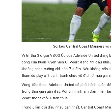
Soi kèo Central Coast Mariners vs
Vị trí thứ 3 ở giải VĐQG Úc của Adelaide United đang bị
bóng của huấn luyện viên C. Veart đang thi đấu nhiều
khoảng cách xuống chỉ còn 7 điểm. Nếu không cẩn th
tham dự play off cạnh tranh chức vô địch ở mùa giải 
Vòng tiếp theo, Adelaide United sẽ phải hành quân đ
trong thời gian gần đây. Với tình hình ảm đạm hiện tạ
Veart thoát khỏi 1 trận thua.
Trong 6 lần đối đầu nhau gần nhất, Central Coast Mar