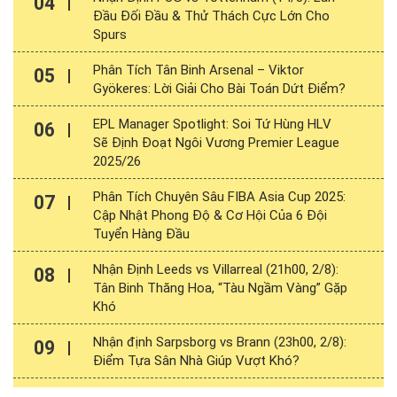
04
Đầu Đối Đầu & Thử Thách Cực Lớn Cho
Spurs
Phân Tích Tân Binh Arsenal – Viktor
05
Gyökeres: Lời Giải Cho Bài Toán Dứt Điểm?
EPL Manager Spotlight: Soi Tứ Hùng HLV
06
Sẽ Định Đoạt Ngôi Vương Premier League
2025/26
Phân Tích Chuyên Sâu FIBA Asia Cup 2025:
07
Cập Nhật Phong Độ & Cơ Hội Của 6 Đội
Tuyển Hàng Đầu
Nhận Định Leeds vs Villarreal (21h00, 2/8):
08
Tân Binh Thăng Hoa, “Tàu Ngầm Vàng” Gặp
Khó
Nhận định Sarpsborg vs Brann (23h00, 2/8):
09
Điểm Tựa Sân Nhà Giúp Vượt Khó?