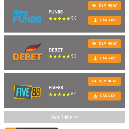
XEM NGAY
FUN88
5.0
ĐĂNG KÝ
XEM NGAY
DEBET
5.0
ĐĂNG KÝ
XEM NGAY
FIVE88
5.0
ĐĂNG KÝ
Xem thêm >>