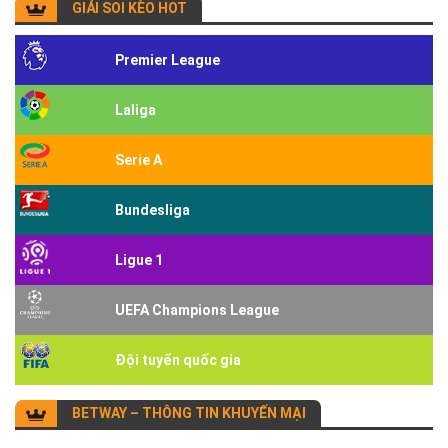
GIẢI SOI KÈO HOT
Premier League
Laliga
Serie A
Bundesliga
Ligue 1
UEFA Champions League
Đội tuyển quốc gia
BETWAY – THÔNG TIN KHUYẾN MẠI