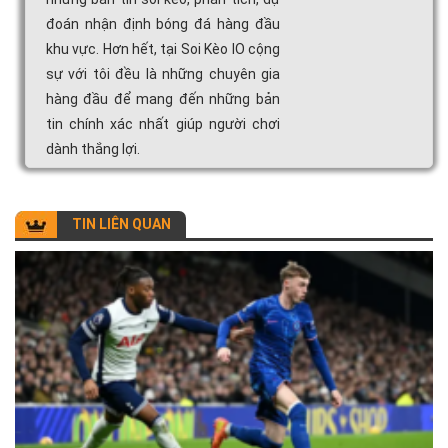
đoán nhận định bóng đá hàng đầu
khu vực. Hơn hết, tại Soi Kèo IO cộng
sự với tôi đều là những chuyên gia
hàng đầu để mang đến những bản
tin chính xác nhất giúp người chơi
dành thắng lợi.
TIN LIÊN QUAN