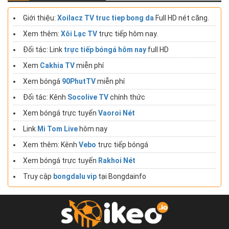
Giới thiệu:
Xoilacz TV truc tiep bong da
Full HD nét căng.
Xem thêm:
Xôi Lạc TV
trực tiếp hôm nay.
Đối tác: Link
trực tiếp bóngá hôm nay
full HD
Xem
Cakhia TV
miễn phí
Xem bóngá
90PhutTV
miễn phí
Đối tác: Kênh
Socolive TV
chính thức
Xem bóngá trực tuyến
Vaoroi Nét
Link
Mi Tom Live
hôm nay
Xem thêm: Kênh
Vebo
trực tiếp bóngá
Xem bóngá trực tuyến
Rakhoi Nét
Truy cập
bongdalu vip
tại Bongdainfo