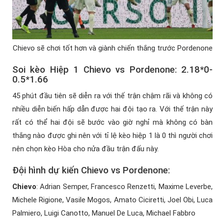
Chievo sẽ chơi tốt hơn và giành chiến thắng trước Pordenone
Soi kèo Hiệp 1 Chievo vs Pordenone: 2.18*0-
0.5*1.66
45 phút đầu tiên sẽ diễn ra với thế trận chậm rãi và không có
nhiều diễn biến hấp dẫn được hai đội tạo ra. Với thế trận này
rất có thể hai đội sẽ bước vào giờ nghỉ mà không có bàn
thắng nào được ghi nên với tỉ lệ kèo hiệp 1 là 0 thì người chơi
nên chọn kèo Hòa cho nửa đầu trận đấu này.
Đội hình dự kiến Chievo vs Pordenone:
Chievo
: Adrian Semper, Francesco Renzetti, Maxime Leverbe,
Michele Rigione, Vasile Mogos, Amato Ciciretti, Joel Obi, Luca
Palmiero, Luigi Canotto, Manuel De Luca, Michael Fabbro