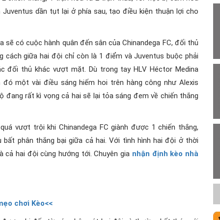
Juventus dần tụt lại ở phía sau, tạo điều kiện thuận lợi cho
a sẽ có cuộc hành quân đến sân của Chinandega FC, đối thủ
g cách giữa hai đội chỉ còn là 1 điểm và Juventus buộc phải
c đối thủ khác vượt mặt. Dù trong tay HLV Héctor Medina
 đó một vài điều sáng hiếm hoi trên hàng công như Alexis
 đang rất kì vọng cả hai sẽ lại tỏa sáng đem về chiến thắng
 quá vượt trội khi Chinandega FC giành được 1 chiến thắng,
bất phân thắng bại giữa cả hai. Với tình hình hai đội ở thời
à cả hai đội cùng hướng tới. Chuyên gia
nhận định kèo nhà
mẹo chơi Kèo<<