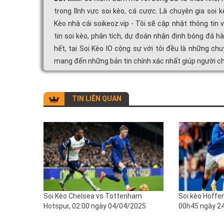
trong lĩnh vực soi kèo, cá cược. Là chuyên gia soi 
Kèo nhà cái soikeoz.vip - Tôi sẽ cập nhật thông tin
tin soi kèo, phân tích, dự đoán nhận định bóng đá h
hết, tại Soi Kèo IO cộng sự với tôi đều là những ch
mang đến những bản tin chính xác nhất giúp người chơ
TIN LIÊN QUAN
Soi Kèo Chelsea vs Tottenham
Soi kèo Hoffe
Hotspur, 02:00 ngày 04/04/2025
00h45 ngày 2