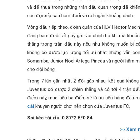
và để thua trong những trận đấu quan trọng đã khiến 
các đội xếp sau bám đuổi và rút ngắn khoảng cách.
Vòng đấu tiếp theo, đoàn quân của HLV Héctor Medin
đang bám đuổi rất gay gắt với chính họ khi mà khoản
thắng trong trận đấu này nếu như không muốn bị cá
không có được lực lượng tối ưu nhất nhưng vẫn còn
Somarriba, Junior Noel Artega Pineda và người hâm mộ
cho đội bóng.
Trong 7 lần gần nhất 2 đội gặp nhau, kết quả không
Juventus có được 2 chiến thắng và có tới 4 trận đấu 
điểm này, mục tiêu ba điểm sẽ là ưu tiên hàng đầu m
cái
khuyên người chơi nên chọn cửa Juventus FC.
Soi kèo tài xỉu: 0.87*2.5*0.84
>> Xem 