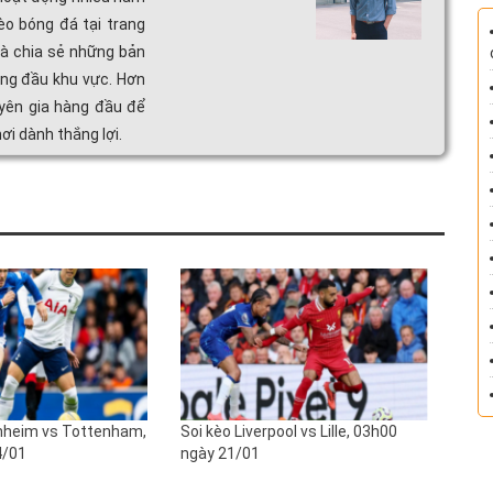
kèo bóng đá tại trang
 và chia sẻ những bản
àng đầu khu vực. Hơn
uyên gia hàng đầu để
i dành thắng lợi.
nheim vs Tottenham,
Soi kèo Liverpool vs Lille, 03h00
4/01
ngày 21/01