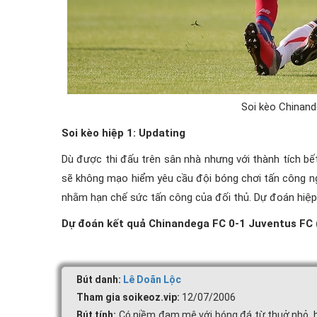
Soi kèo Chinand
Soi kèo hiệp 1: Updating
Dù được thi đấu trên sân nhà nhưng với thành tích bế
sẽ không mạo hiểm yêu cầu đội bóng chơi tấn công ng
nhằm hạn chế sức tấn công của đối thủ. Dự đoán hiệp 1
Dự đoán kết quả Chinandega FC 0-1 Juventus FC 
Bút danh:
Lê Doãn Lộc
Tham gia soikeoz.vip:
12/07/2006
Bút tính:
Có niềm đam mê với bóng đá từ thuở nhỏ, 