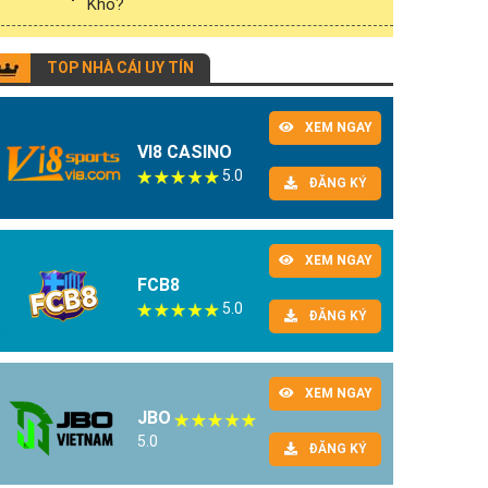
Khó?
TOP NHÀ CÁI UY TÍN
XEM NGAY
VI8 CASINO
5.0
ĐĂNG KÝ
XEM NGAY
FCB8
5.0
ĐĂNG KÝ
XEM NGAY
JBO
5.0
ĐĂNG KÝ