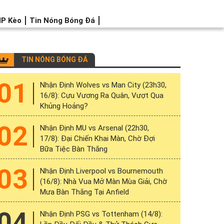
IP Kèo
Tin Nóng Bóng Đá
TIN NÓNG BÓNG ĐÁ
01
Nhận Định Wolves vs Man City (23h30,
16/8): Cựu Vương Ra Quân, Vượt Qua
Khủng Hoảng?
02
Nhận Định MU vs Arsenal (22h30,
17/8): Đại Chiến Khai Màn, Chờ Đợi
Bữa Tiệc Bàn Thắng
03
Nhận Định Liverpool vs Bournemouth
(16/8): Nhà Vua Mở Màn Mùa Giải, Chờ
Mưa Bàn Thắng Tại Anfield
04
Nhận Định PSG vs Tottenham (14/8):