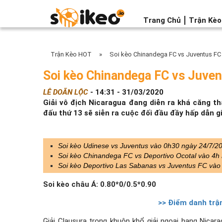
Trang Chủ
Trận Kè
Trận Kèo HOT
»
Soi kèo Chinandega FC vs Juventus FC
Soi kèo Chinandega FC vs Juven
LÊ DOÃN LỘC
-
14:31 - 31/03/2020
Giải vô địch Nicaragua đang diễn ra khá căng th
đấu thứ 13 sẽ siễn ra cuộc đối đầu đầy hấp dẫn 
Soi kèo Udinese vs Juventus vào 0h30 ngày 24/7/2
Soi kèo Chinandega FC vs Deportivo Ocotal vào 4h
Soi kèo Deportivo Las Sabanas vs Juventus FC vào
Soi kèo châu Á: 0.80*0/0.5*0.90
>> Điểm danh trậ
Giải Clausura trong khuôn khổ giải ngoại hạng Nica