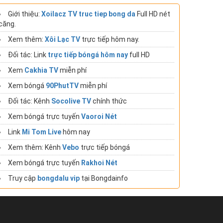
Giới thiệu:
Xoilacz TV truc tiep bong da
Full HD nét
căng.
Xem thêm:
Xôi Lạc TV
trực tiếp hôm nay.
Đối tác: Link
trực tiếp bóngá hôm nay
full HD
Xem
Cakhia TV
miễn phí
Xem bóngá
90PhutTV
miễn phí
Đối tác: Kênh
Socolive TV
chính thức
Xem bóngá trực tuyến
Vaoroi Nét
Link
Mi Tom Live
hôm nay
Xem thêm: Kênh
Vebo
trực tiếp bóngá
Xem bóngá trực tuyến
Rakhoi Nét
Truy cập
bongdalu vip
tại Bongdainfo