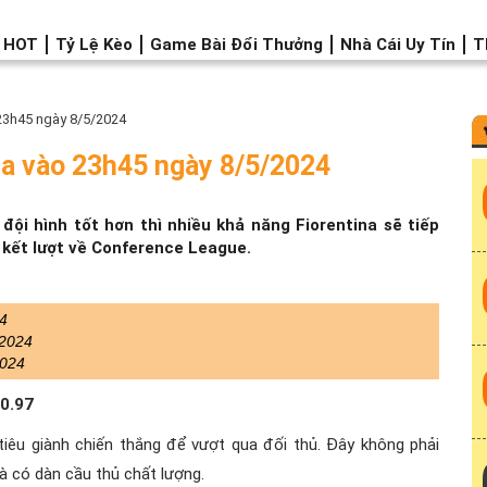
o HOT
Tỷ Lệ Kèo
Game Bài Đổi Thưởng
Nhà Cái Uy Tín
T
 23h45 ngày 8/5/2024
ina vào 23h45 ngày 8/5/2024
đội hình tốt hơn thì nhiều khả năng Fiorentina sẽ tiếp
n kết lượt về Conference League.
24
/2024
2024
*0.97
 tiêu giành chiến thắng để vượt qua đối thủ. Đây không phải
à có dàn cầu thủ chất lượng.