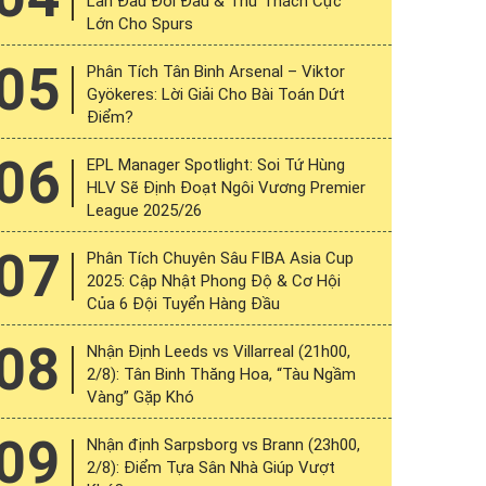
Lần Đầu Đối Đầu & Thử Thách Cực
Lớn Cho Spurs
05
Phân Tích Tân Binh Arsenal – Viktor
Gyökeres: Lời Giải Cho Bài Toán Dứt
Điểm?
06
EPL Manager Spotlight: Soi Tứ Hùng
HLV Sẽ Định Đoạt Ngôi Vương Premier
League 2025/26
07
Phân Tích Chuyên Sâu FIBA Asia Cup
2025: Cập Nhật Phong Độ & Cơ Hội
Của 6 Đội Tuyển Hàng Đầu
08
Nhận Định Leeds vs Villarreal (21h00,
2/8): Tân Binh Thăng Hoa, “Tàu Ngầm
Vàng” Gặp Khó
09
Nhận định Sarpsborg vs Brann (23h00,
2/8): Điểm Tựa Sân Nhà Giúp Vượt