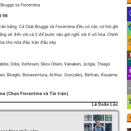
 Brugge vs Fiorentina
0.98
cân bằng. Cả Club Brugge và Fiorentina đều có các cơ hội ghi
ắng sẽ đến với cả 2 để bước vào giờ nghỉ với tỉ số hòa. Chính
 Hòa cho nửa đầu trận đấu này.
abbe; Odoi, Veltesen; Skov Olsen, Vanaken, Jutgla; Thiago
ri, Biraghi; Bonaventura, Arthur; Gonzalez, Beltran, Kouame;
na (Chọn Fiorentina và Tài trận).
Lê Doãn Lộc