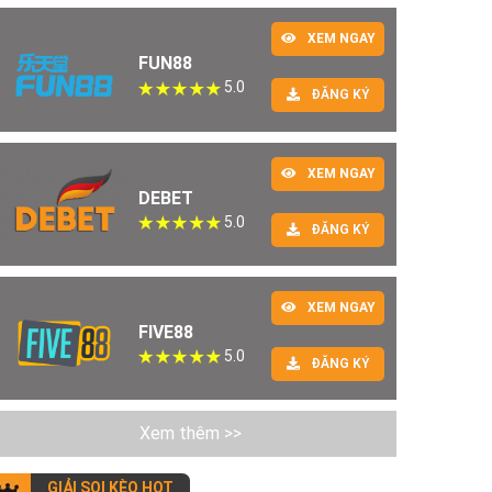
XEM NGAY
FUN88
5.0
ĐĂNG KÝ
XEM NGAY
DEBET
5.0
ĐĂNG KÝ
XEM NGAY
FIVE88
5.0
ĐĂNG KÝ
Xem thêm >>
GIẢI SOI KÈO HOT