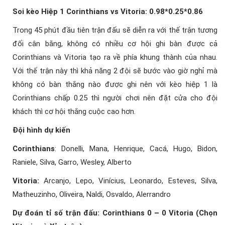
Soi kèo Hiệp 1 Corinthians vs Vitoria: 0.98*0.25*0.86
Trong 45 phút đầu tiên trận đấu sẽ diễn ra với thế trận tương
đối cân bằng, không có nhiều cơ hội ghi bàn được cả
Corinthians và Vitoria tạo ra về phía khung thành của nhau.
Với thế trận này thì khả năng 2 đội sẽ bước vào giờ nghỉ mà
không có bàn thắng nào được ghi nên với kèo hiệp 1 là
Corinthians chấp 0.25 thì người chơi nên đặt cửa cho đội
khách thì cơ hội thắng cuộc cao hơn.
Đội hình dự kiến
Corinthians
: Donelli, Mana, Henrique, Cacá, Hugo, Bidon,
Raniele, Silva, Garro, Wesley, Alberto
Vitoria:
Arcanjo, Lepo, Vinícius, Leonardo, Esteves, Silva,
Matheuzinho, Oliveira, Naldi, Osvaldo, Alerrandro
Dự đoán tỉ số trận đấu: Corinthians 0 – 0 Vitoria (Chọn