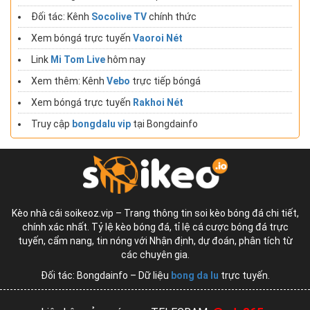
Đối tác: Kênh
Socolive TV
chính thức
Xem bóngá trực tuyến
Vaoroi Nét
Link
Mi Tom Live
hôm nay
Xem thêm: Kênh
Vebo
trực tiếp bóngá
Xem bóngá trực tuyến
Rakhoi Nét
Truy cập
bongdalu vip
tại Bongdainfo
Kèo nhà cái soikeoz.vip – Trang thông tin soi kèo bóng đá chi tiết,
chính xác nhất. Tỷ lệ kèo bóng đá, tỉ lệ cá cược bóng đá trực
tuyến, cẩm nang, tin nóng với Nhận định, dự đoán, phân tích từ
các chuyên gia.
Đối tác: Bongdainfo – Dữ liệu
bong da lu
trực tuyến.