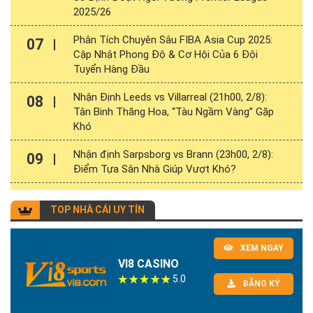
2025/26
Phân Tích Chuyên Sâu FIBA Asia Cup 2025:
07
Cập Nhật Phong Độ & Cơ Hội Của 6 Đội
Tuyển Hàng Đầu
Nhận Định Leeds vs Villarreal (21h00, 2/8):
08
Tân Binh Thăng Hoa, “Tàu Ngầm Vàng” Gặp
Khó
Nhận định Sarpsborg vs Brann (23h00, 2/8):
09
Điểm Tựa Sân Nhà Giúp Vượt Khó?
TOP NHÀ CÁI UY TÍN
XEM NGAY
VI8 CASINO
5.0
ĐĂNG KÝ