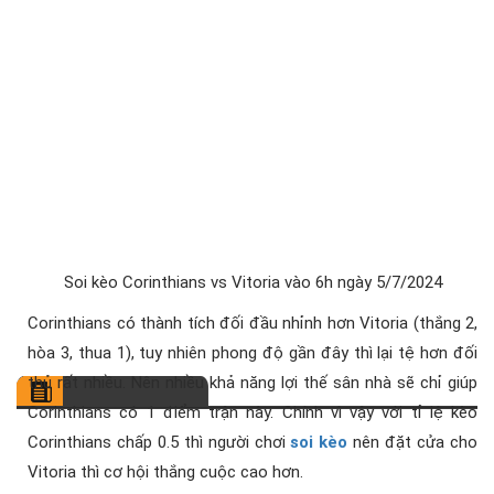
Soi kèo Corinthians vs Vitoria vào 6h ngày 5/7/2024
Corinthians có thành tích đối đầu nhỉnh hơn Vitoria (thắng 2,
hòa 3, thua 1), tuy nhiên phong độ gần đây thì lại tệ hơn đối
thủ rất nhiều. Nên nhiều khả năng lợi thế sân nhà sẽ chỉ giúp
Corinthians có 1 điểm trận này. Chính vì vậy với tỉ lệ kèo
Corinthians chấp 0.5 thì người chơi
soi kèo
nên đặt cửa cho
Vitoria thì cơ hội thắng cuộc cao hơn.