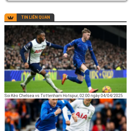
TIN LIÊN QUAN
Soi Kèo Chelsea vs Tottenham Hotspur, 02:00 ngày 04/04/2025