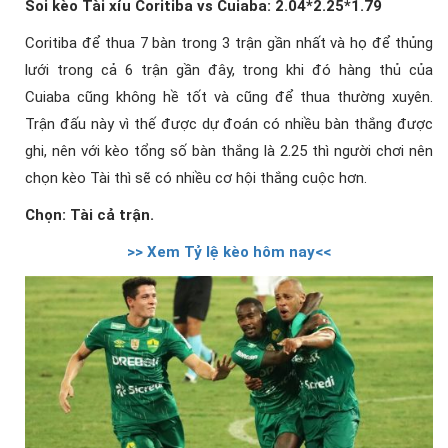
Soi kèo Tài xỉu Coritiba vs Cuiaba: 2.04*2.25*1.79
Coritiba để thua 7 bàn trong 3 trận gần nhất và họ để thủng
lưới trong cả 6 trận gần đây, trong khi đó hàng thủ của
Cuiaba cũng không hề tốt và cũng để thua thường xuyên.
Trận đấu này vì thế được dự đoán có nhiều bàn thắng được
ghi, nên với kèo tổng số bàn thắng là 2.25 thì người chơi nên
chọn kèo Tài thì sẽ có nhiều cơ hội thắng cuộc hơn.
Chọn: Tài cả trận.
>> Xem Tỷ lệ kèo hôm nay<<