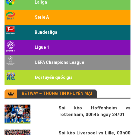
Laliga
Serie A
Bundesliga
Ligue 1
UEFA Champions League
Đội tuyển quốc gia
BETWAY – THÔNG TIN KHUYẾN MẠI
Soi kèo Hoffenheim vs
Tottenham, 00h45 ngày 24/01
Soi kèo Liverpool vs Lille, 03h00