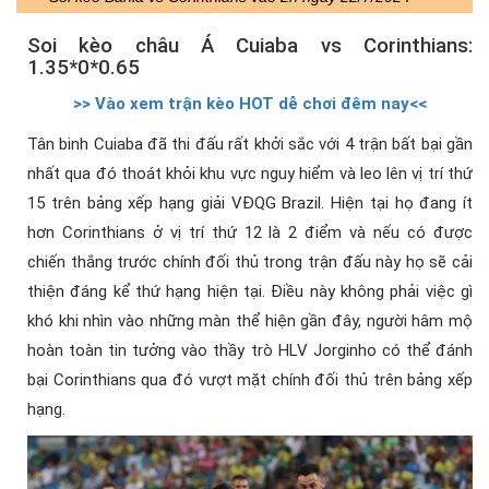
Soi kèo châu Á Cuiaba vs Corinthians:
1.35*0*0.65
>> Vào xem trận kèo HOT dễ chơi đêm nay<<
Tân binh Cuiaba đã thi đấu rất khởi sắc với 4 trận bất bại gần
nhất qua đó thoát khỏi khu vực nguy hiểm và leo lên vị trí thứ
15 trên bảng xếp hạng giải VĐQG Brazil. Hiện tại họ đang ít
hơn Corinthians ở vị trí thứ 12 là 2 điểm và nếu có được
chiến thắng trước chính đối thủ trong trận đấu này họ sẽ cải
thiện đáng kể thứ hạng hiện tại. Điều này không phải việc gì
khó khi nhìn vào những màn thể hiện gần đây, người hâm mộ
hoàn toàn tin tưởng vào thầy trò HLV Jorginho có thể đánh
bại Corinthians qua đó vượt mặt chính đối thủ trên bảng xếp
hạng.