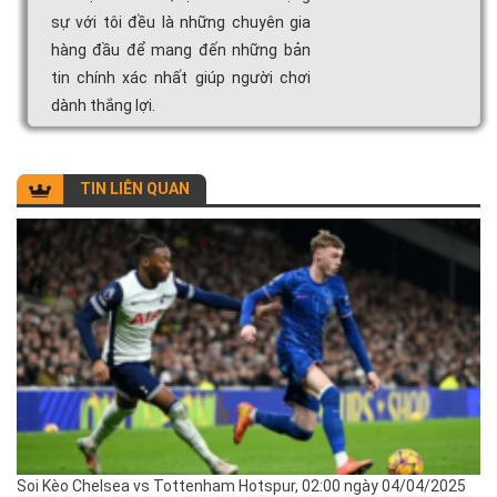
sự với tôi đều là những chuyên gia
hàng đầu để mang đến những bản
tin chính xác nhất giúp người chơi
dành thắng lợi.
TIN LIÊN QUAN
Soi Kèo Chelsea vs Tottenham Hotspur, 02:00 ngày 04/04/2025