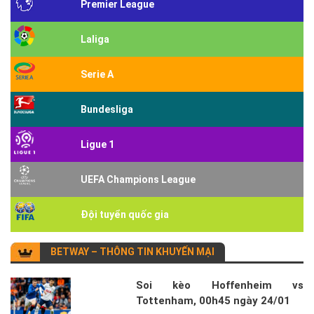
Premier League
Laliga
Serie A
Bundesliga
Ligue 1
UEFA Champions League
Đội tuyển quốc gia
BETWAY – THÔNG TIN KHUYẾN MẠI
Soi kèo Hoffenheim vs
Tottenham, 00h45 ngày 24/01