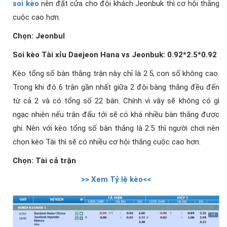
soi kèo
nên đặt cửa cho đội khách Jeonbuk thì cơ hội thắng
cuộc cao hơn.
Chọn: Jeonbul
Soi kèo Tài xỉu Daejeon Hana vs Jeonbuk: 0.92*2.5*0.92
Kèo tổng số bàn thắng trận này chỉ là 2.5, con số không cao.
Trong khi đó 6 trận gần nhất giữa 2 đội bàng thắng đều đến
từ cả 2 và có tổng số 22 bàn. Chính vì vậy sẽ không có gì
ngạc nhiên nếu trận đấu tới sẽ có khá nhiều bàn thắng được
ghi. Nên với kèo tổng số bàn thắng là 2.5 thì người chơi nên
chọn kèo Tài thì sẽ có nhiều cơ hội thắng cuộc cao hơn.
Chọn: Tài cả trận
>> Xem Tỷ lệ kèo<<