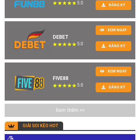
5.0
ĐĂNG KÝ
XEM NGAY
DEBET
5.0
ĐĂNG KÝ
XEM NGAY
FIVE88
5.0
ĐĂNG KÝ
Xem thêm >>
GIẢI SOI KÈO HOT