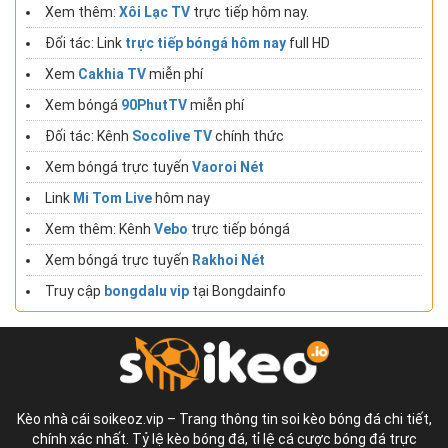
Xem thêm:
Xôi Lạc TV
trực tiếp hôm nay.
Đối tác: Link
trực tiếp bóngá hôm nay
full HD
Xem
Cakhia TV
miễn phí
Xem bóngá
90PhutTV
miễn phí
Đối tác: Kênh
Socolive TV
chính thức
Xem bóngá trực tuyến
Vaoroi Nét
Link
Mi Tom Live
hôm nay
Xem thêm: Kênh
Vebo
trực tiếp bóngá
Xem bóngá trực tuyến
Rakhoi Nét
Truy cập
bongdalu vip
tại Bongdainfo
Kèo nhà cái soikeoz.vip – Trang thông tin soi kèo bóng đá chi tiết,
chính xác nhất. Tỷ lệ kèo bóng đá, tỉ lệ cá cược bóng đá trực