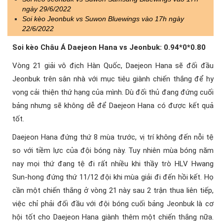
ngày 29/6/2022
Soi kèo Jeonbuk vs Suwon Bluewings vào 17h ngày
22/6/2022
Soi kèo Châu Á Daejeon Hana vs Jeonbuk: 0.94*0*0.80
Vòng 21 giải vô địch Hàn Quốc, Daejeon Hana sẽ đối đầu
Jeonbuk trên sân nhà với mục tiêu giành chiến thắng để hy
vọng cải thiện thứ hạng của mình. Dù đối thủ đang đứng cuối
bảng nhưng sẽ không dễ để Daejeon Hana có được kết quả
tốt.
Daejeon Hana đứng thứ 8 mùa trước, vị trí không đến nỗi tệ
so với tiềm lực của đội bóng này. Tuy nhiên mùa bóng năm
nay mọi thứ đang tệ đi rất nhiều khi thầy trò HLV Hwang
Sun-hong đứng thứ 11/12 đội khi mùa giải đi đến hồi kết. Họ
cần một chiến thắng ở vòng 21 này sau 2 trận thua liên tiếp,
việc chỉ phải đối đầu với đội bóng cuối bảng Jeonbuk là cơ
hội tốt cho Daejeon Hana giành thêm một chiến thắng nữa.