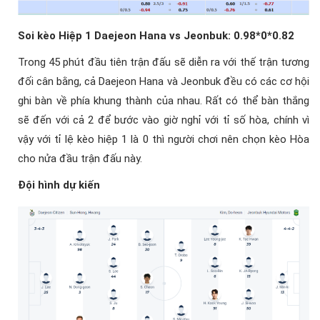
Soi kèo Hiệp 1 Daejeon Hana vs Jeonbuk: 0.98*0*0.82
Trong 45 phút đầu tiên trận đấu sẽ diễn ra với thế trận tương
đối cân bằng, cả Daejeon Hana và Jeonbuk đều có các cơ hội
ghi bàn về phía khung thành của nhau. Rất có thể bàn thắng
sẽ đến với cả 2 để bước vào giờ nghỉ với tỉ số hòa, chính vì
vậy với tỉ lệ kèo hiệp 1 là 0 thì người chơi nên chọn kèo Hòa
cho nửa đầu trận đấu này.
Đội hình dự kiến