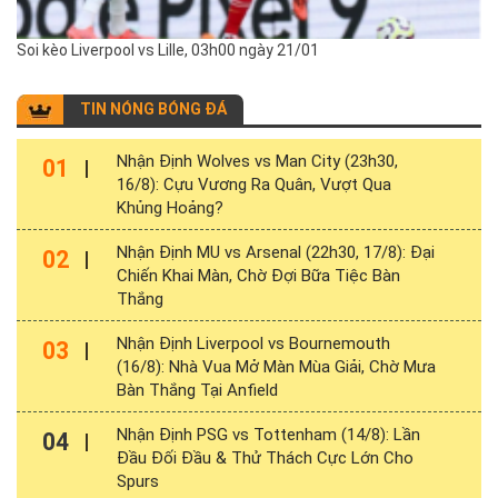
Soi kèo Liverpool vs Lille, 03h00 ngày 21/01
TIN NÓNG BÓNG ĐÁ
Nhận Định Wolves vs Man City (23h30,
01
16/8): Cựu Vương Ra Quân, Vượt Qua
Khủng Hoảng?
Nhận Định MU vs Arsenal (22h30, 17/8): Đại
02
Chiến Khai Màn, Chờ Đợi Bữa Tiệc Bàn
Thắng
Nhận Định Liverpool vs Bournemouth
03
(16/8): Nhà Vua Mở Màn Mùa Giải, Chờ Mưa
Bàn Thắng Tại Anfield
Nhận Định PSG vs Tottenham (14/8): Lần
04
Đầu Đối Đầu & Thử Thách Cực Lớn Cho
Spurs