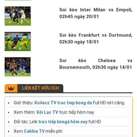
Soi kèo Inter Milan vs Empoli,
02h45 ngày 20/01
Soi kèo Frankfurt vs Dortmund,
02h30 ngày 18/01
Soi kèo Chelsea vs
Bournemouth, 02h30 ngày 14/01
LIÊN KẾT HỮU ÍCH
Giới thiệu:
Xoilacz TV truc tiep bong da
Full HD nét căng.
Xem thêm:
Xôi Lạc TV
trực tiếp hôm nay.
Đối tác: Link
trực tiếp bóngá hôm nay
full HD
Xem
Cakhia TV
miễn phí