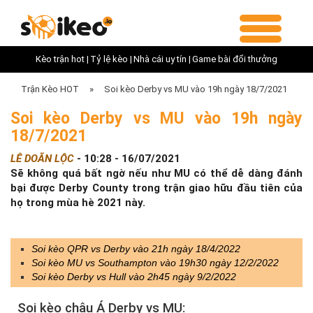
Kèo trận hot |
Tỷ lệ kèo |
Nhà cái uy tín |
Game bài đổi thưởng
Trận Kèo HOT
»
Soi kèo Derby vs MU vào 19h ngày 18/7/2021
Soi kèo Derby vs MU vào 19h ngày
18/7/2021
LÊ DOÃN LỘC
-
10:28 - 16/07/2021
Sẽ không quá bất ngờ nếu như MU có thể dễ dàng đánh
bại được Derby County trong trận giao hữu đầu tiên của
họ trong mùa hè 2021 này.
Soi kèo QPR vs Derby vào 21h ngày 18/4/2022
Soi kèo MU vs Southampton vào 19h30 ngày 12/2/2022
Soi kèo Derby vs Hull vào 2h45 ngày 9/2/2022
Soi kèo châu Á Derby vs MU: