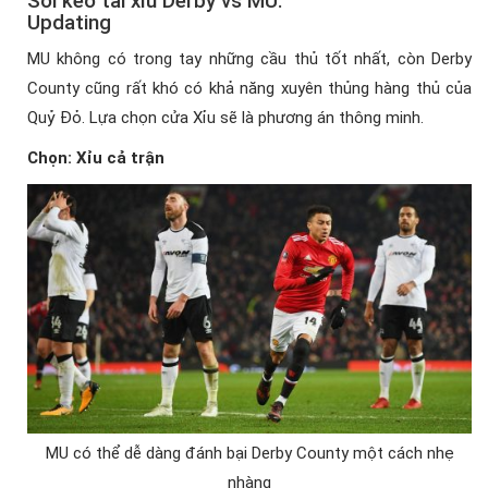
Soi kèo tài xỉu Derby vs MU:
Updating
MU không có trong tay những cầu thủ tốt nhất, còn Derby
County cũng rất khó có khả năng xuyên thủng hàng thủ của
Quỷ Đỏ. Lựa chọn cửa Xỉu sẽ là phương án thông minh.
Chọn: Xỉu cả trận
MU có thể dễ dàng đánh bại Derby County một cách nhẹ
nhàng