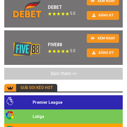
XEM NGAY
DEBET
5.0
ĐĂNG KÝ
XEM NGAY
FIVE88
5.0
ĐĂNG KÝ
Xem thêm >>
GIẢI SOI KÈO HOT
Premier League
Laliga