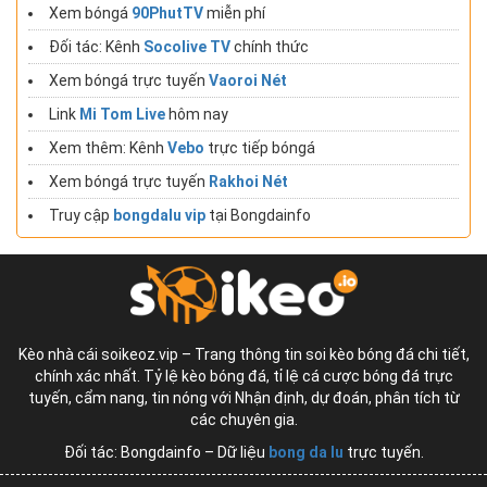
Xem bóngá
90PhutTV
miễn phí
Đối tác: Kênh
Socolive TV
chính thức
Xem bóngá trực tuyến
Vaoroi Nét
Link
Mi Tom Live
hôm nay
Xem thêm: Kênh
Vebo
trực tiếp bóngá
Xem bóngá trực tuyến
Rakhoi Nét
Truy cập
bongdalu vip
tại Bongdainfo
Kèo nhà cái soikeoz.vip – Trang thông tin soi kèo bóng đá chi tiết,
chính xác nhất. Tỷ lệ kèo bóng đá, tỉ lệ cá cược bóng đá trực
tuyến, cẩm nang, tin nóng với Nhận định, dự đoán, phân tích từ
các chuyên gia.
Đối tác: Bongdainfo – Dữ liệu
bong da lu
trực tuyến.