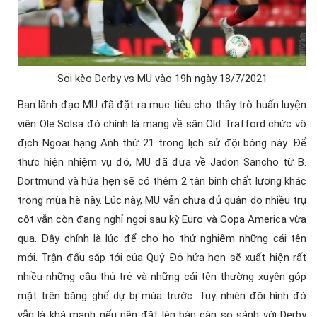
Soi kèo Derby vs MU vào 19h ngày 18/7/2021
Ban lãnh đạo MU đã đặt ra mục tiêu cho thầy trò huấn luyện
viên Ole Solsa đó chính là mang về sân Old Trafford chức vô
địch Ngoại hạng Anh thứ 21 trong lịch sử đội bóng này. Để
thực hiện nhiệm vụ đó, MU đã đưa về Jadon Sancho từ B.
Dortmund và hứa hẹn sẽ có thêm 2 tân binh chất lượng khác
trong mùa hè này. Lúc này, MU vẫn chưa đủ quân do nhiều trụ
cột vẫn còn đang nghỉ ngơi sau kỳ Euro và Copa America vừa
qua. Đây chính là lúc để cho họ thử nghiệm những cái tên
mới. Trận đấu sắp tới của Quỷ Đỏ hứa hẹn sẽ xuất hiện rất
nhiều những cầu thủ trẻ và những cái tên thường xuyên góp
mặt trên băng ghế dự bị mùa trước. Tuy nhiên đội hình đó
vẫn là khá mạnh nếu nên đặt lên bàn cân so sánh với Derby