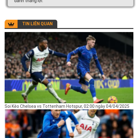
dành thắng lợi.
TIN LIÊN QUAN
Soi Kèo Chelsea vs Tottenham Hotspur, 02:00 ngày 04/04/2025