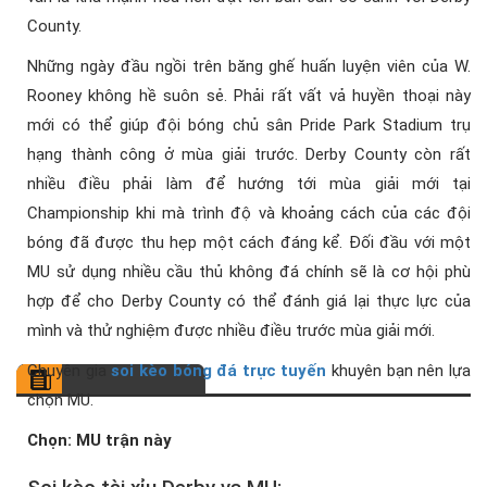
County.
Những ngày đầu ngồi trên băng ghế huấn luyện viên của W.
Rooney không hề suôn sẻ. Phải rất vất vả huyền thoại này
mới có thể giúp đội bóng chủ sân Pride Park Stadium trụ
hạng thành công ở mùa giải trước. Derby County còn rất
nhiều điều phải làm để hướng tới mùa giải mới tại
Championship khi mà trình độ và khoảng cách của các đội
bóng đã được thu hẹp một cách đáng kể. Đối đầu với một
MU sử dụng nhiều cầu thủ không đá chính sẽ là cơ hội phù
hợp để cho Derby County có thể đánh giá lại thực lực của
mình và thử nghiệm được nhiều điều trước mùa giải mới.
Chuyên gia
soi kèo bóng đá trực tuyến
khuyên bạn nên lựa
chọn MU.
Chọn: MU trận này