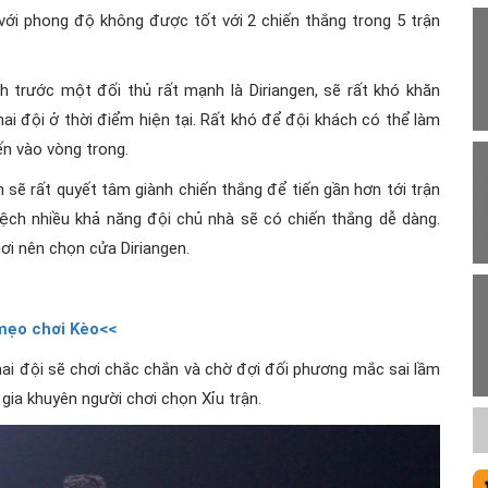
 với phong độ không được tốt với 2 chiến thắng trong 5 trận
trước một đối thủ rất mạnh là Diriangen, sẽ rất khó khăn
hai đội ở thời điểm hiện tại. Rất khó để đội khách có thể làm
n vào vòng trong.
n sẽ rất quyết tâm giành chiến thắng để tiến gần hơn tới trận
lệch nhiều khả năng đội chủ nhà sẽ có chiến thắng dễ dàng.
ơi nên chọn cửa Diriangen.
mẹo chơi Kèo<<
hai đội sẽ chơi chắc chắn và chờ đợi đối phương mắc sai lầm
 gia khuyên người chơi chọn Xỉu trận.