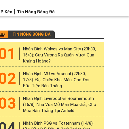
IP Kèo
Tin Nóng Bóng Đá
TIN NÓNG BÓNG ĐÁ
01
Nhận Định Wolves vs Man City (23h30,
16/8): Cựu Vương Ra Quân, Vượt Qua
Khủng Hoảng?
02
Nhận Định MU vs Arsenal (22h30,
17/8): Đại Chiến Khai Màn, Chờ Đợi
Bữa Tiệc Bàn Thắng
03
Nhận Định Liverpool vs Bournemouth
(16/8): Nhà Vua Mở Màn Mùa Giải, Chờ
Mưa Bàn Thắng Tại Anfield
04
Nhận Định PSG vs Tottenham (14/8):