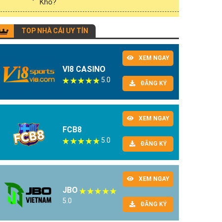
Khó?
TOP NHÀ CÁI UY TÍN
XEM NGAY
VI8 CASINO
5.0
ĐĂNG KÝ
XEM NGAY
FCB8
5.0
ĐĂNG KÝ
XEM NGAY
JBO
5.0
ĐĂNG KÝ