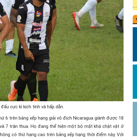
đấu cực kì kịch tính và hấp dẫn.
ứ 6 trên bảng xếp hạng giải vô địch Nicaragua giành được 18
 và 7 trận thua. Họ đang thể hiện một bộ mặt khá chật vật ở
 không có thứ hạng cao trên bảng xếp hạng thời điểm này. Với