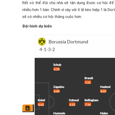
Rất có thể đội chủ nhà sẽ tận dụng được cơ hội để g
nhiều hơn 1 bàn. Chính vì vậy với tỉ lệ kèo hiệp 1 là D
sẽ có nhiều cơ hội thắng cuộc hơn.
Đội hình dự kiến