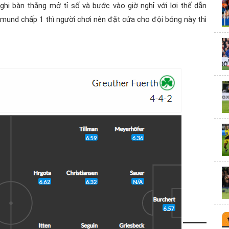
hi bàn thắng mở tỉ số và bước vào giờ nghỉ với lợi thế dẫn
ortmund chấp 1 thì người chơi nên đặt cửa cho đội bóng này thì