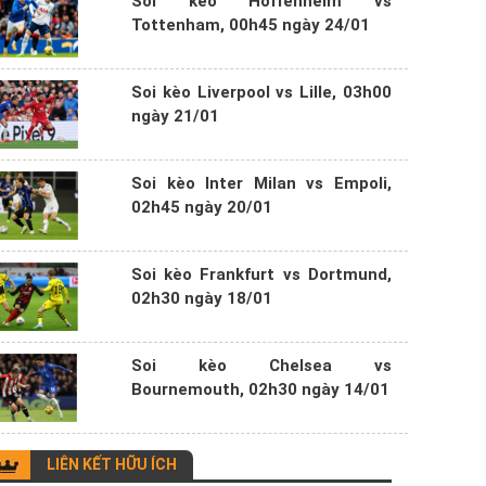
Soi kèo Hoffenheim vs
Tottenham, 00h45 ngày 24/01
Soi kèo Liverpool vs Lille, 03h00
ngày 21/01
Soi kèo Inter Milan vs Empoli,
02h45 ngày 20/01
Soi kèo Frankfurt vs Dortmund,
02h30 ngày 18/01
Soi kèo Chelsea vs
Bournemouth, 02h30 ngày 14/01
LIÊN KẾT HỮU ÍCH