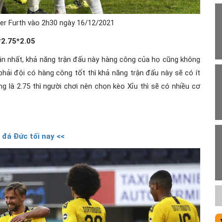
er Furth vào 2h30 ngày 16/12/2021
*2.75*2.05
gần nhất, khả năng trận đấu này hàng công của họ cũng không
phải đội có hàng công tốt thì khả năng trận đấu này sẽ có ít
g là 2.75 thì người chơi nên chọn kèo Xỉu thì sẽ có nhiều cơ
 đá Đức tối nay <<