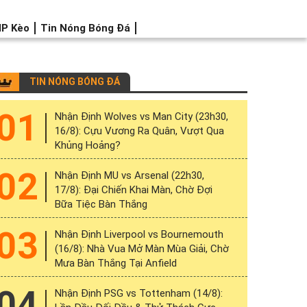
IP Kèo
Tin Nóng Bóng Đá
TIN NÓNG BÓNG ĐÁ
01
Nhận Định Wolves vs Man City (23h30,
16/8): Cựu Vương Ra Quân, Vượt Qua
Khủng Hoảng?
02
Nhận Định MU vs Arsenal (22h30,
17/8): Đại Chiến Khai Màn, Chờ Đợi
Bữa Tiệc Bàn Thắng
03
Nhận Định Liverpool vs Bournemouth
(16/8): Nhà Vua Mở Màn Mùa Giải, Chờ
Mưa Bàn Thắng Tại Anfield
04
Nhận Định PSG vs Tottenham (14/8):