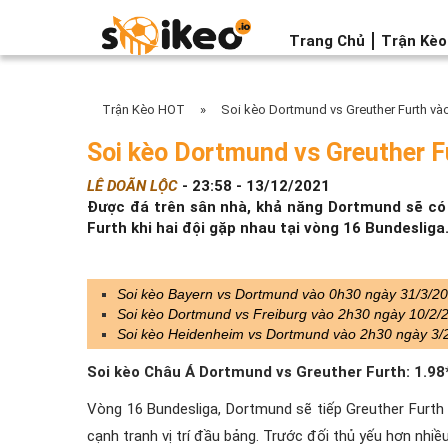
Trang Chủ
Trận Kè
Trận Kèo HOT
»
Soi kèo Dortmund vs Greuther Furth và
Soi kèo Dortmund vs Greuther 
LÊ DOÃN LỘC
-
23:58 - 13/12/2021
Được đá trên sân nhà, khả năng Dortmund sẽ có 
Furth khi hai đội gặp nhau tại vòng 16 Bundesliga
Soi kèo Bayern vs Dortmund vào 0h30 ngày 31/3/2
Soi kèo Dortmund vs Freiburg vào 2h30 ngày 10/2/
Soi kèo Heidenheim vs Dortmund vào 2h30 ngày 3/
Soi kèo Châu Á Dortmund vs Greuther Furth: 1.98
Vòng 16 Bundesliga, Dortmund sẽ tiếp Greuther Furth 
cạnh tranh vị trí đầu bảng. Trước đối thủ yếu hơn nhi