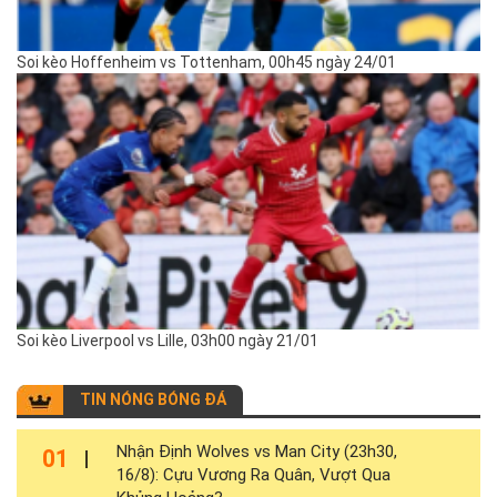
Soi kèo Hoffenheim vs Tottenham, 00h45 ngày 24/01
Soi kèo Liverpool vs Lille, 03h00 ngày 21/01
TIN NÓNG BÓNG ĐÁ
Nhận Định Wolves vs Man City (23h30,
01
16/8): Cựu Vương Ra Quân, Vượt Qua