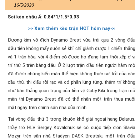
16/5/2020
Soi kèo châu Á: 0.84*1/1.5*0.93
>> Xem thêm kèo trận HOT hôm nay<<
Đương kim vô địch Dynamo Brest vừa trải qua 2 vòng đấu
đầu tiên không mấy suôn sẻ khỉ chỉ giành được 1 chiến thắng
và 1 trận hòa, với 4 điểm có được họ đang tạm thời xếp ở vị
trí thứ 5 trên bảng đấu. Ở 2 lượt trận đầu tiên người hâm mộ
đã được chứng kiến màn thể hiện không thực sự tốt của các
cầu thủ, thi đấu rời rạc và có phần lúng túng, thậm trí không
nhờ bàn thắng quan trọng của tiền vệ Gaby Kiki trong trận mở
màn thì Dynamo Brest đã có thể nhận một trận thua muối
mặt ngay trên chính sân nhà của mình.
Tại vòng đấu thứ 3 trong khuôn khổ giải ngoại hạng Belarus,
thầy trò HLV Sergey Kovalchuk sẽ có cuộc tiếp đón Slavia
Mozyr trên sân nhà Stadyen DASK Brestski, một trận đấu