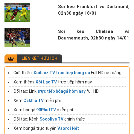
Soi kèo Frankfurt vs Dortmund,
02h30 ngày 18/01
Soi kèo Chelsea vs
Bournemouth, 02h30 ngày 14/01
LIÊN KẾT HỮU ÍCH
Giới thiệu:
Xoilacz TV truc tiep bong da
Full HD nét căng.
Xem thêm:
Xôi Lạc TV
trực tiếp hôm nay.
Đối tác: Link
trực tiếp bóngá hôm nay
full HD
Xem
Cakhia TV
miễn phí
Xem bóngá
90PhutTV
miễn phí
Đối tác: Kênh
Socolive TV
chính thức
Xem bóngá trực tuyến
Vaoroi Nét