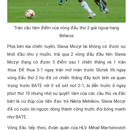
Trận cầu tâm điểm của vòng đấu thứ 3 giải ngoại hạng
Belarus
Phía bên kia chiến tuyến, Slavia Mozyr lại không có được sự
khởi đầu như ý muốn, trải qua 2 vòng đấu đầu tiên Slavia
Mozyr đang có được 3 điểm sau 1 chiến thắng và 1 trận
thua. Để thua 3-1 ngay trận mở màn trước Slutsk thì ngay
vòng đấu thứ 2 họ đã có chiến thắng đầy kịch tính và quan
trọng trước BATE với tỉ số sát nút 2-1, bị dẫn trước ở ngay
phút thứ 10 nhưng nhờ sự quyết tâm của các cầu thủ và đặc
biệt là cú đúp của tiền đạo trẻ Nikita Melnikov, Slavia Mozyr
đã có cuộc lội ngược dòng thành công trước đội bóng mạnh
như BATE.
Vòng đấu tiếp theo, đoàn quân của HLV Mihail Martsinovich