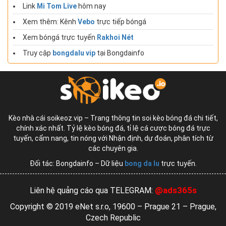
Link
Mi Tom Live
hôm nay
Xem thêm: Kênh
Vebo
trực tiếp bóngá
Xem bóngá trực tuyến
Rakhoi Nét
Truy cập
bongdalu vip
tại Bongdainfo
Kèo nhà cái soikeoz.vip – Trang thông tin soi kèo bóng đá chi tiết,
chính xác nhất. Tỷ lệ kèo bóng đá, tỉ lệ cá cược bóng đá trực
tuyến, cẩm nang, tin nóng với Nhận định, dự đoán, phân tích từ
các chuyên gia.
Đối tác: Bongdainfo – Dữ liệu
bong da lu
trực tuyến.
@ads365s
Liên hệ quảng cáo qua TELEGRAM:
Copyright © 2019 eNet s.r.o, 19600 – Prague 21 – Prague,
Czech Republic