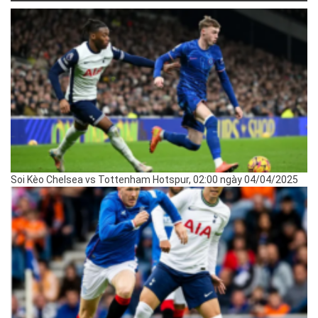
Soi Kèo Chelsea vs Tottenham Hotspur, 02:00 ngày 04/04/2025