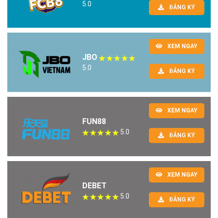
5.0
ĐĂNG KÝ
XEM NGAY
JBO
5.0
ĐĂNG KÝ
XEM NGAY
FUN88
5.0
ĐĂNG KÝ
XEM NGAY
DEBET
5.0
ĐĂNG KÝ