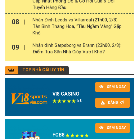
Cập Nhật Phong Độ & Cơ Hội Của 6 Đội
Tuyển Hàng Đầu
Nhận Định Leeds vs Villarreal (21h00, 2/8):
08
Tân Binh Thăng Hoa, “Tàu Ngầm Vàng” Gặp
Khó
Nhận định Sarpsborg vs Brann (23h00, 2/8):
09
Điểm Tựa Sân Nhà Giúp Vượt Khó?
TOP NHÀ CÁI UY TÍN
XEM NGAY
VI8 CASINO
5.0
ĐĂNG KÝ
XEM NGAY
FCB8