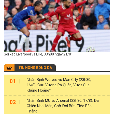
Soi kèo Liverpool vs Lille, 03h00 ngày 21/01
TIN NÓNG BÓNG ĐÁ
Nhận Định Wolves vs Man City (23h30,
01
16/8): Cựu Vương Ra Quân, Vượt Qua
Khủng Hoảng?
Nhận Định MU vs Arsenal (22h30, 17/8): Đại
02
Chiến Khai Màn, Chờ Đợi Bữa Tiệc Bàn
Thắng