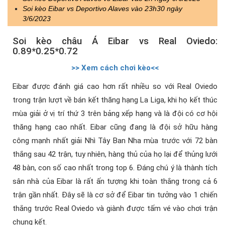
Soi kèo Eibar vs Deportivo Alaves vào 23h30 ngày
3/6/2023
Soi kèo châu Á Eibar vs Real Oviedo:
0.89*0.25*0.72
>> Xem cách chơi kèo<<
Eibar được đánh giá cao hơn rất nhiều so với Real Oviedo
trong trận lượt về bán kết thăng hạng La Liga, khi họ kết thúc
mùa giải ở vị trí thứ 3 trên bảng xếp hạng và là đội có cơ hội
thăng hạng cao nhất. Eibar cũng đang là đội sở hữu hàng
công mạnh nhất giải Nhì Tây Ban Nha mùa trước với 72 bàn
thắng sau 42 trận, tuy nhiên, hàng thủ của họ lại để thủng lưới
48 bàn, con số cao nhất trong top 6. Đáng chú ý là thành tích
sân nhà của Eibar là rất ấn tượng khi toàn thắng trong cả 6
trận gần nhất. Đây sẽ là cơ sở để Eibar tin tưởng vào 1 chiến
thắng trước Real Oviedo và giành được tấm vé vào chơi trận
chung kết.