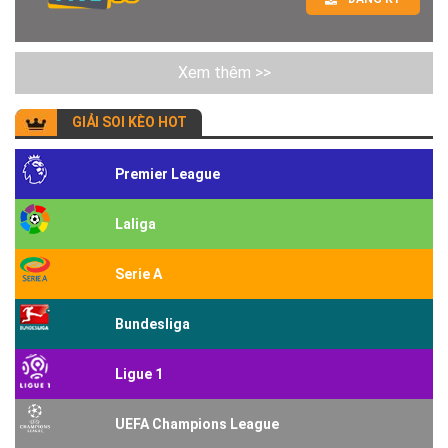
Xem thêm >>
GIẢI SOI KÈO HOT
Premier League
Laliga
Serie A
Bundesliga
Ligue 1
UEFA Champions League