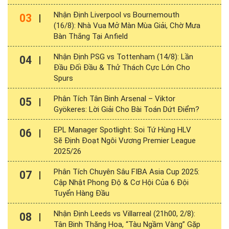
Nhận Định Liverpool vs Bournemouth
03
(16/8): Nhà Vua Mở Màn Mùa Giải, Chờ Mưa
Bàn Thắng Tại Anfield
Nhận Định PSG vs Tottenham (14/8): Lần
04
Đầu Đối Đầu & Thử Thách Cực Lớn Cho
Spurs
Phân Tích Tân Binh Arsenal – Viktor
05
Gyökeres: Lời Giải Cho Bài Toán Dứt Điểm?
EPL Manager Spotlight: Soi Tứ Hùng HLV
06
Sẽ Định Đoạt Ngôi Vương Premier League
2025/26
Phân Tích Chuyên Sâu FIBA Asia Cup 2025:
07
Cập Nhật Phong Độ & Cơ Hội Của 6 Đội
Tuyển Hàng Đầu
Nhận Định Leeds vs Villarreal (21h00, 2/8):
08
Tân Binh Thăng Hoa, “Tàu Ngầm Vàng” Gặp