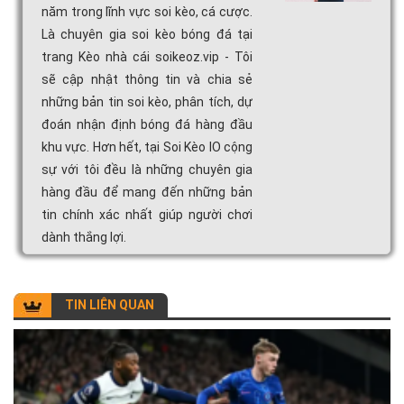
năm trong lĩnh vực soi kèo, cá cược.
Là chuyên gia soi kèo bóng đá tại
trang Kèo nhà cái soikeoz.vip - Tôi
sẽ cập nhật thông tin và chia sẻ
những bản tin soi kèo, phân tích, dự
đoán nhận định bóng đá hàng đầu
khu vực. Hơn hết, tại Soi Kèo IO cộng
sự với tôi đều là những chuyên gia
hàng đầu để mang đến những bản
tin chính xác nhất giúp người chơi
dành thắng lợi.
TIN LIÊN QUAN