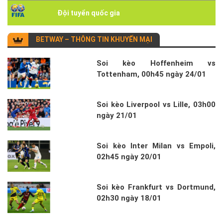
Đội tuyển quốc gia
BETWAY – THÔNG TIN KHUYẾN MẠI
Soi kèo Hoffenheim vs
Tottenham, 00h45 ngày 24/01
Soi kèo Liverpool vs Lille, 03h00
ngày 21/01
Soi kèo Inter Milan vs Empoli,
02h45 ngày 20/01
Soi kèo Frankfurt vs Dortmund,
02h30 ngày 18/01