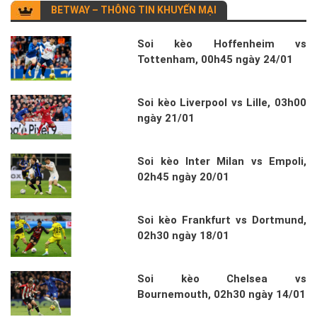
BETWAY – THÔNG TIN KHUYẾN MẠI
Soi kèo Hoffenheim vs
Tottenham, 00h45 ngày 24/01
Soi kèo Liverpool vs Lille, 03h00
ngày 21/01
Soi kèo Inter Milan vs Empoli,
02h45 ngày 20/01
Soi kèo Frankfurt vs Dortmund,
02h30 ngày 18/01
Soi kèo Chelsea vs
Bournemouth, 02h30 ngày 14/01