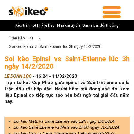
Kèo trận hot |
Tỷ lệ kèo |
Nhà cái uy tín |
Game bài đổi thưởng
Trận Kèo HOT
»
Soi kèo Epinal vs Saint-Etienne lúc 3h ngày 14/2/2020
Soi kèo Epinal vs Saint-Etienne lúc 3h
ngày 14/2/2020
LÊ DOÃN LỘC
-
16:24 - 11/02/2020
Trận tứ kết Cup Pháp giữa Epinal và Saint-Etienne sẽ là
trận đấu rất hấp dẫn. Người hâm mộ đang chờ đợi xem
liệu Epinal có tiếp tục tạo nên bất ngờ tại giải đấu năm
nay.
Soi kèo Metz vs Saint Etienne vào 22h ngày 2/6/2024
Soi kèo Saint Etienne vs Metz vào 1h30 ngày 31/5/2024
Soi kèo Pau vs Saint Etienne vào 1h45 ngày 6/9/2022