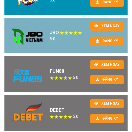
ĐĂNG KÝ
XEM NGAY
JBO
5.0
ĐĂNG KÝ
XEM NGAY
FUN88
5.0
ĐĂNG KÝ
XEM NGAY
DEBET
5.0
ĐĂNG KÝ