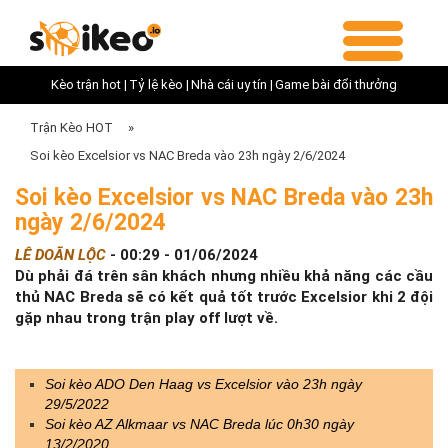
Kèo trận hot |
Tỷ lệ kèo |
Nhà cái uy tín |
Game bài đổi thưởng
Trận Kèo HOT
»
Soi kèo Excelsior vs NAC Breda vào 23h ngày 2/6/2024
Soi kèo Excelsior vs NAC Breda vào 23h
ngày 2/6/2024
LÊ DOÃN LỘC
-
00:29 - 01/06/2024
Dù phải đá trên sân khách nhưng nhiều khả năng các cầu
thủ NAC Breda sẽ có kết quả tốt trước Excelsior khi 2 đội
gặp nhau trong trận play off lượt về.
Soi kèo ADO Den Haag vs Excelsior vào 23h ngày
29/5/2022
Soi kèo AZ Alkmaar vs NAC Breda lúc 0h30 ngày
13/2/2020