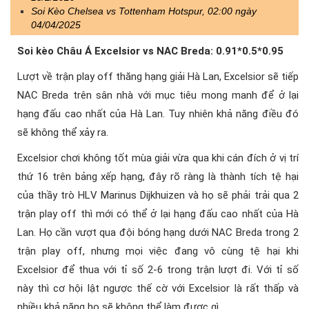
Soi Kèo Chelsea vs Tottenham Hotspur, 02:00 ngày
04/04/2025
Soi kèo Châu Á Excelsior vs NAC Breda: 0.91*0.5*0.95
Lượt về trận play off thăng hạng giải Hà Lan, Excelsior sẽ tiếp
NAC Breda trên sân nhà với mục tiêu mong manh để ở lại
hạng đấu cao nhất của Hà Lan. Tuy nhiên khả năng điều đó
sẽ không thể xảy ra.
Excelsior chơi không tốt mùa giải vừa qua khi cán đích ở vị trí
thứ 16 trên bảng xếp hạng, đây rõ ràng là thành tích tệ hại
của thầy trò HLV Marinus Dijkhuizen và họ sẽ phải trải qua 2
trận play off thì mới có thể ở lại hạng đấu cao nhất của Hà
Lan. Họ cần vượt qua đội bóng hạng dưới NAC Breda trong 2
trận play off, nhưng mọi việc đang vô cùng tệ hại khi
Excelsior để thua với tỉ số 2-6 trong trận lượt đi. Với tỉ số
này thì cơ hội lật ngược thế cờ với Excelsior là rất thấp và
nhiều khả năng họ sẽ không thể làm được gì.