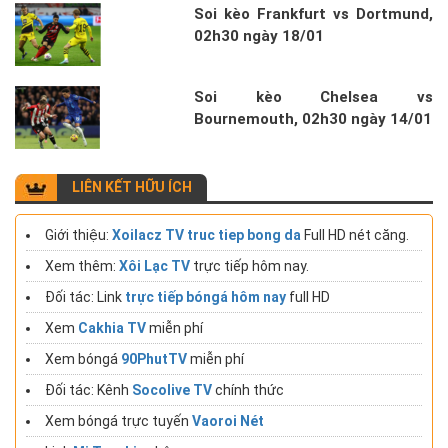
Soi kèo Frankfurt vs Dortmund,
02h30 ngày 18/01
Soi kèo Chelsea vs
Bournemouth, 02h30 ngày 14/01
LIÊN KẾT HỮU ÍCH
Giới thiệu:
Xoilacz TV truc tiep bong da
Full HD nét căng.
Xem thêm:
Xôi Lạc TV
trực tiếp hôm nay.
Đối tác: Link
trực tiếp bóngá hôm nay
full HD
Xem
Cakhia TV
miễn phí
Xem bóngá
90PhutTV
miễn phí
Đối tác: Kênh
Socolive TV
chính thức
Xem bóngá trực tuyến
Vaoroi Nét