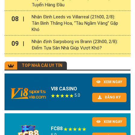
Tuyển Hàng Đầu
Nhận Định Leeds vs Villarreal (21h00, 2/8):
08
Tân Binh Thăng Hoa, “Tàu Ngầm Vàng” Gặp
Khó
Nhận định Sarpsborg vs Brann (23h00, 2/8):
09
Điểm Tựa Sân Nhà Giúp Vượt Khó?
TOP NHÀ CÁI UY TÍN
XEM NGAY
VI8 CASINO
5.0
ĐĂNG KÝ
XEM NGAY
FCB8
5.0