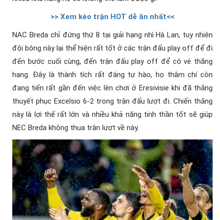
>> Xem kèo trận HOT dễ ăn nhất<<
NAC Breda chỉ đứng thứ 8 tại giải hạng nhì Hà Lan, tuy nhiên
đội bóng này lại thể hiện rất tốt ở các trận đấu play off để đi
đến bước cuối cùng, đến trận đấu play off để có vé thăng
hạng. Đây là thành tích rất đáng tự hào, họ thậm chí còn
đang tiến rất gần đến việc lên chơi ở Eresivisie khi đã thắng
thuyết phục Excelsio 6-2 trong trận đấu lượt đi. Chiến thắng
này là lợi thế rất lớn và nhiều khả năng tinh thần tốt sẽ giúp
NEC Breda không thua trận lượt về này.