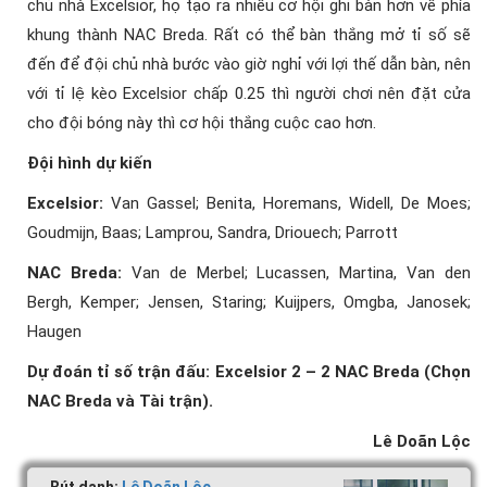
chủ nhà Excelsior, họ tạo ra nhiều cơ hội ghi bàn hơn về phía
khung thành NAC Breda. Rất có thể bàn thắng mở tỉ số sẽ
đến để đội chủ nhà bước vào giờ nghỉ với lợi thế dẫn bàn, nên
với tỉ lệ kèo Excelsior chấp 0.25 thì người chơi nên đặt cửa
cho đội bóng này thì cơ hội thắng cuộc cao hơn.
Đội hình dự kiến
Excelsior:
Van Gassel; Benita, Horemans, Widell, De Moes;
Goudmijn, Baas; Lamprou, Sandra, Driouech; Parrott
NAC Breda:
Van de Merbel; Lucassen, Martina, Van den
Bergh, Kemper; Jensen, Staring; Kuijpers, Omgba, Janosek;
Haugen
Dự đoán tỉ số trận đấu: Excelsior 2 – 2 NAC Breda (Chọn
NAC Breda và Tài trận).
Lê Doãn Lộc
Bút danh:
Lê Doãn Lộc