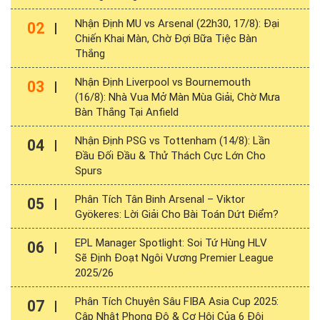
Nhận Định MU vs Arsenal (22h30, 17/8): Đại
02
Chiến Khai Màn, Chờ Đợi Bữa Tiệc Bàn
Thắng
Nhận Định Liverpool vs Bournemouth
03
(16/8): Nhà Vua Mở Màn Mùa Giải, Chờ Mưa
Bàn Thắng Tại Anfield
Nhận Định PSG vs Tottenham (14/8): Lần
04
Đầu Đối Đầu & Thử Thách Cực Lớn Cho
Spurs
Phân Tích Tân Binh Arsenal – Viktor
05
Gyökeres: Lời Giải Cho Bài Toán Dứt Điểm?
EPL Manager Spotlight: Soi Tứ Hùng HLV
06
Sẽ Định Đoạt Ngôi Vương Premier League
2025/26
Phân Tích Chuyên Sâu FIBA Asia Cup 2025:
07
Cập Nhật Phong Độ & Cơ Hội Của 6 Đội