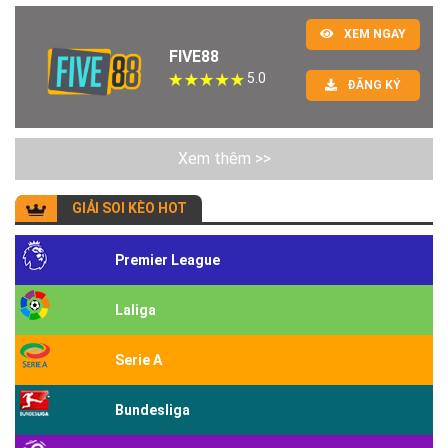
XEM NGAY
FIVE88
5.0
ĐĂNG KÝ
Xem thêm >>
GIẢI SOI KÈO HOT
Premier League
Laliga
Serie A
Bundesliga