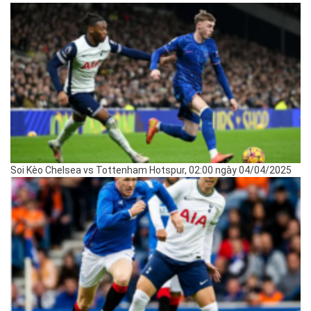
Soi Kèo Chelsea vs Tottenham Hotspur, 02:00 ngày 04/04/2025