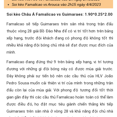
Soi kèo Famalicao vs Arouca vào 2h15 ngày 4/4/2023
Soi kèo Châu Á Famalicao vs Guimaraes: 1.90*0.25*2.00
Famalicao sẽ tiếp Guimaraes trên sân nhà trong trận đấu
thuộc vòng 28 giải Bồ Đào Nha để có vị trí tốt hơn trên bảng
xếp hạng, trước đội khách đang có phong độ không tốt thì
nhiều khả năng đội bóng chủ nhà sẽ đạt được mục đích của
mình.
Famalicao đang đứng thứ 9 trên bảng xếp hạng, vị trí tương
đương với những gì đội bóng này có được mùa giải trước.
Đây không phải sự tiến bộ nên các cầu thủ của HLV João
Pedro Sousa muốn cải thiện vị trí của mình trong những trận
đấu còn lại của mùa giải. Với phong độ tương đối tốt thời
gian gần đây thì các cầu thủ Famalicao hoàn toàn có thể làm
được điều đó, họ đặt mục tiêu giành chiến thắng khi tiếp
Guimaraes trên sân nhà ở vòng 28 và khả năng đội chủ nhà