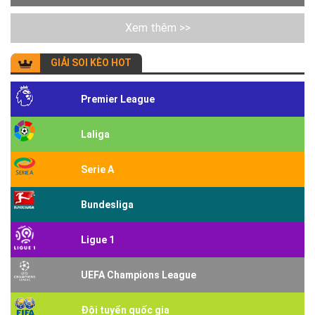
Xem thêm >>
GIẢI SOI KÈO HOT
Premier League
Laliga
Serie A
Bundesliga
Ligue 1
UEFA Champions League
Đội tuyển quốc gia