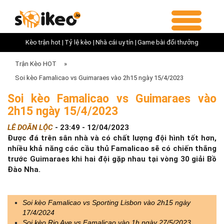
Kèo trận hot |
Tỷ lệ kèo |
Nhà cái uy tín |
Game bài đổi thưởng
Trận Kèo HOT
»
Soi kèo Famalicao vs Guimaraes vào 2h15 ngày 15/4/2023
Soi kèo Famalicao vs Guimaraes vào
2h15 ngày 15/4/2023
LÊ DOÃN LỘC
-
23:49 - 12/04/2023
Được đá trên sân nhà và có chất lượng đội hình tốt hơn,
nhiều khả năng các cầu thủ Famalicao sẽ có chiến thắng
trước Guimaraes khi hai đội gặp nhau tại vòng 30 giải Bồ
Đào Nha.
Soi kèo Famalicao vs Sporting Lisbon vào 2h15 ngày
17/4/2024
Soi kèo Rio Ave vs Famalicao vào 1h ngày 27/5/2023