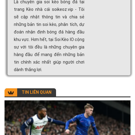
Là chuyên gia soi kèo bóng đá tại
trang Kèo nhà cái soikeoz.vip - Tôi
sẽ cập nhật thông tin và chia sẻ
những bản tin soi kèo, phân tích, dự
đoán nhận định bóng đá hàng đầu
khu vực. Hơn hết, tại Soi Kèo IO cộng
sự với tôi đều là những chuyên gia
hàng đầu để mang đến những bản
tin chính xác nhất giúp người chơi
dành thắng lợi.
TIN LIÊN QUAN