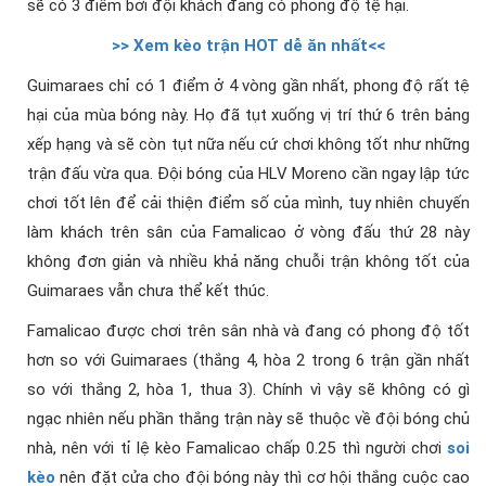
sẽ có 3 điểm bởi đội khách đang có phong độ tệ hại.
>> Xem kèo trận HOT dễ ăn nhất<<
Guimaraes chỉ có 1 điểm ở 4 vòng gần nhất, phong độ rất tệ
hại của mùa bóng này. Họ đã tụt xuống vị trí thứ 6 trên bảng
xếp hạng và sẽ còn tụt nữa nếu cứ chơi không tốt như những
trận đấu vừa qua. Đội bóng của HLV Moreno cần ngay lập tức
chơi tốt lên để cải thiện điểm số của mình, tuy nhiên chuyến
làm khách trên sân của Famalicao ở vòng đấu thứ 28 này
không đơn giản và nhiều khả năng chuỗi trận không tốt của
Guimaraes vẫn chưa thể kết thúc.
Famalicao được chơi trên sân nhà và đang có phong độ tốt
hơn so với Guimaraes (thắng 4, hòa 2 trong 6 trận gần nhất
so với thắng 2, hòa 1, thua 3). Chính vì vậy sẽ không có gì
ngạc nhiên nếu phần thắng trận này sẽ thuộc về đội bóng chủ
nhà, nên với tỉ lệ kèo Famalicao chấp 0.25 thì người chơi
soi
kèo
nên đặt cửa cho đội bóng này thì cơ hội thắng cuộc cao