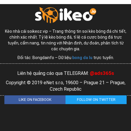
Kèo nhà cái soikeoz.vip – Trang thông tin soi kèo bóng đá chi tiết,
chính xác nhất. Tỷ lệ kèo bóng đá, tỉ lệ cá cược bóng đá trực
tuyến, cẩm nang, tin nóng với Nhận định, dự đoán, phân tích từ
các chuyên gia.
Đối tác: Bongdainfo – Dữ liệu
bong da lu
trực tuyến.
@ads365s
Liên hệ quảng cáo qua TELEGRAM:
Copyright © 2019 eNet s.r.o, 19600 – Prague 21 – Prague,
Czech Republic
LIKE ON FACEBOOK
FOLLOW ON TWITTER