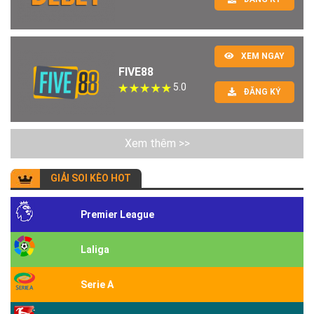
XEM NGAY
FIVE88
5.0
ĐĂNG KÝ
Xem thêm >>
GIẢI SOI KÈO HOT
Premier League
Laliga
Serie A