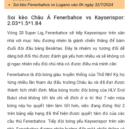
Soi kèo Fenerbahce vs Lugano vào 0h ngày 31/7/2024
Soi kèo Châu Á Fenerbahce vs Kayserispor:
2.03*1.5*1.84
Vòng 20 Super Lig, Fenerbahce sẽ tiếp Kayserispor trên sân
nhà với mục tiêu đương nhiên là giành chiến thắng để bám
đuổi đội đầu bảng Besiktas. Đây là nhiệm vụ tương đối dễ
dàng bởi đối thủ được đánh giá yếu hơn nhiều và sẽ không có
gì ngạc nhiên nếu đội chủ nhà có được điều mà mình cần.
Fenerbahce là đội bóng giàu truyền thống của Thổ Nhĩ Kỳ, họ
từng nhiều lần tham dự đấu trường Châu âu và đã đạt được
thành tích nhất định. Mùa bóng trước đội bóng của HLV Erol
Bulut chơi không tốt khi chỉ về đích ở vị trí thứ 7 nên mùa
bóng này họ quyết tâm làm tốt hơn, việc đang đứng thứ 2
trên bảng xếp hạng đã thể hiện được quyết tâm đó của các
cầu thủ Fenerbahce. Tiếp đội bóng yếu Kayserispor trên sân