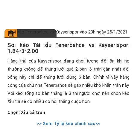
Soi kèo Fenerbahce vs Kayserispor vào 23h ngày 25/1/2021
Soi kèo Tài xỉu Fenerbahce vs Kayserispor:
1.84*3*2.00
Hàng thủ của Kayserispor đang chơi tương đối ổn khi họ
thường không để thủng lưới quá 2 bàn, 6 trận gần nhất đội
bóng này chỉ để thủng lưới đúng 6 bàn. Chính vì vậy hàng
công của chủ nhà Fenerbahce sẽ gặp nhiều khó khăn trận này.
Với kèo tổng số bàn thắng là 3 thì người chơi nên chọn kèo
Xỉu thì sẽ có nhiều cơ hội thắng cuộc hơn.
Chọn: Xỉu cả trận
>> Xem Tỷ lệ kèo chính xác<<