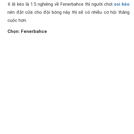
tỉ lệ kèo là 1.5 nghiêng về Fenerbahce thì người chơi
soi kèo
nên đặt cửa cho đội bóng này thì sẽ có nhiều cơ hội thắng
cuộc hơn.
Chọn: Fenerbahce