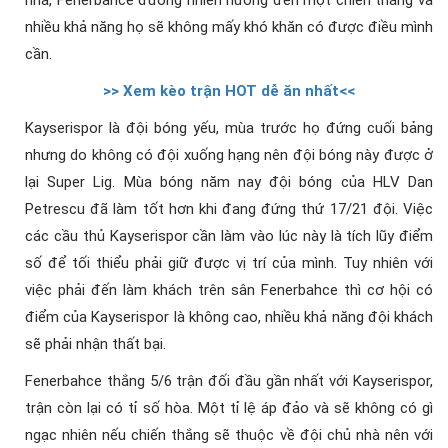
nhà, Fenerbahce đương nhiên hướng đến một chiến thắng và
nhiều khả năng họ sẽ không mấy khó khăn có được điều mình
cần.
>> Xem kèo trận HOT dễ ăn nhất<<
Kayserispor là đội bóng yếu, mùa trước họ đứng cuối bảng
nhưng do không có đội xuống hạng nên đội bóng này được ở
lại Super Lig. Mùa bóng năm nay đội bóng của HLV Dan
Petrescu đã làm tốt hơn khi đang đứng thứ 17/21 đội. Việc
các cầu thủ Kayserispor cần làm vào lúc này là tích lũy điểm
số để tối thiểu phải giữ được vị trí của mình. Tuy nhiên với
việc phải đến làm khách trên sân Fenerbahce thì cơ hội có
điểm của Kayserispor là không cao, nhiều khả năng đội khách
sẽ phải nhận thất bại.
Fenerbahce thắng 5/6 trận đối đầu gần nhất với Kayserispor,
trận còn lại có tỉ số hòa. Một tỉ lệ áp đảo và sẽ không có gì
ngạc nhiên nếu chiến thắng sẽ thuộc về đội chủ nhà nên với