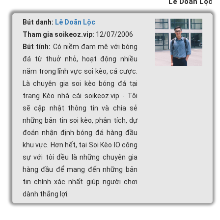
Lê Doãn Lộc
Bút danh:
Lê Doãn Lộc
Tham gia soikeoz.vip:
12/07/2006
Bút tính:
Có niềm đam mê với bóng
đá từ thuở nhỏ, hoạt động nhiều
năm trong lĩnh vực soi kèo, cá cược.
Là chuyên gia soi kèo bóng đá tại
trang Kèo nhà cái soikeoz.vip - Tôi
sẽ cập nhật thông tin và chia sẻ
những bản tin soi kèo, phân tích, dự
đoán nhận định bóng đá hàng đầu
khu vực. Hơn hết, tại Soi Kèo IO cộng
sự với tôi đều là những chuyên gia
hàng đầu để mang đến những bản
tin chính xác nhất giúp người chơi
dành thắng lợi.