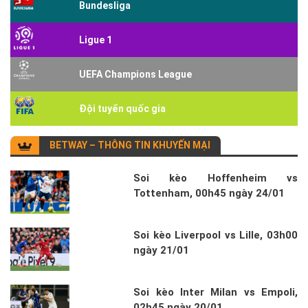
Bundesliga
Ligue 1
UEFA Champions League
Đội tuyển quốc gia
BETWAY – THÔNG TIN KHUYẾN MẠI
Soi kèo Hoffenheim vs
Tottenham, 00h45 ngày 24/01
Soi kèo Liverpool vs Lille, 03h00
ngày 21/01
Soi kèo Inter Milan vs Empoli,
02h45 ngày 20/01