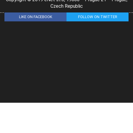
Czech Republic
LIKE ON FACEBOOK
FOLLOW ON TWITTER
Về Chúng Tôi
Chính Sách Bảo Mật
Điều Khoản
Liên Hệ
Game Bài Đổi Thưởng