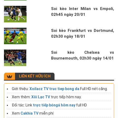
Soi kèo Inter Milan vs Empoli,
02h45 ngày 20/01
Soi kèo Frankfurt vs Dortmund,
02h30 ngày 18/01
Soi kèo Chelsea vs
Bournemouth, 02h30 ngày 14/01
LIÊN KẾT HỮU ÍCH
Giới thiệu:
Xoilacz TV truc tiep bong da
Full HD nét căng.
Xem thêm:
Xôi Lạc TV
trực tiếp hôm nay.
Đối tác: Link
trực tiếp bóngá hôm nay
full HD
Xem
Cakhia TV
miễn phí