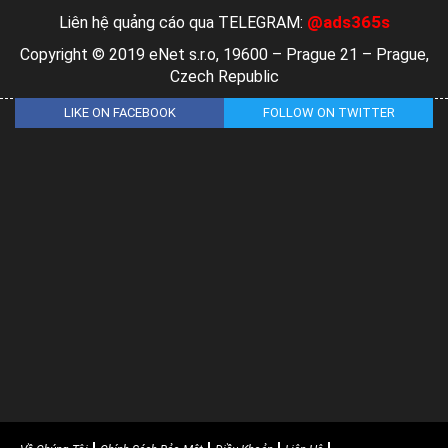
@ads365s
Liên hệ quảng cáo qua TELEGRAM:
Copyright © 2019 eNet s.r.o, 19600 – Prague 21 – Prague,
Czech Republic
LIKE ON FACEBOOK
FOLLOW ON TWITTER