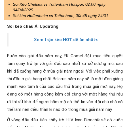
Soi Kèo Chelsea vs Tottenham Hotspur, 02:00 ngày
04/04/2025
Soi kèo Hoffenheim vs Tottenham, 00h45 ngày 24/01
Soi kèo châu Á: Updating
Xem trận kèo HOT dễ ăn nhất<
Bước vào giải đấu năm nay, FK Gomel đặt mục tiêu quyết
tâm quay trở lại với giải đấu cao nhất xứ sở sương mù, sau
khi đã xuống hạng ở mùa giải năm ngoái. Với việc phải xuống
thi đấu ở giải hạng nhất Belarus năm nay sẽ là một đòn giáng
mạnh vào tâm lí của các cầu thủ trong mùa giải mới này. Họ
đang có một hàng công kém cỏi cùng với một hàng thủ rệu
rã thì rất khó để người hâm mộ có thể tin vào đội chủ nhà có
thể làm nên điều thần kì nào đó trong mùa giải năm nay.
Ở vòng đấu đầu tiên, thầy trò HLV Ivan Bionchik sẽ có cuộc