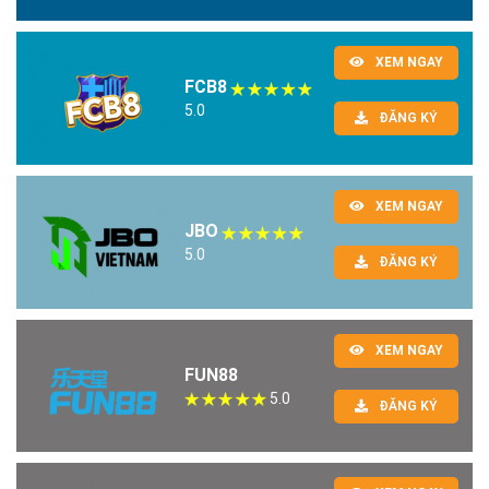
XEM NGAY
FCB8
5.0
ĐĂNG KÝ
XEM NGAY
JBO
5.0
ĐĂNG KÝ
XEM NGAY
FUN88
5.0
ĐĂNG KÝ