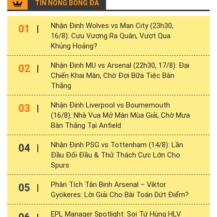
TIN NÓNG BÓNG ĐÁ
Nhận Định Wolves vs Man City (23h30,
01
16/8): Cựu Vương Ra Quân, Vượt Qua
Khủng Hoảng?
Nhận Định MU vs Arsenal (22h30, 17/8): Đại
02
Chiến Khai Màn, Chờ Đợi Bữa Tiệc Bàn
Thắng
Nhận Định Liverpool vs Bournemouth
03
(16/8): Nhà Vua Mở Màn Mùa Giải, Chờ Mưa
Bàn Thắng Tại Anfield
Nhận Định PSG vs Tottenham (14/8): Lần
04
Đầu Đối Đầu & Thử Thách Cực Lớn Cho
Spurs
Phân Tích Tân Binh Arsenal – Viktor
05
Gyökeres: Lời Giải Cho Bài Toán Dứt Điểm?
EPL Manager Spotlight: Soi Tứ Hùng HLV