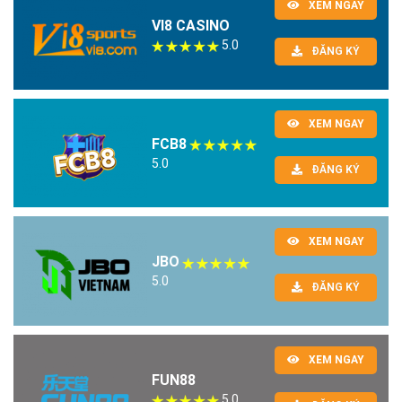
XEM NGAY
VI8 CASINO
5.0
ĐĂNG KÝ
XEM NGAY
FCB8
5.0
ĐĂNG KÝ
XEM NGAY
JBO
5.0
ĐĂNG KÝ
XEM NGAY
FUN88
5.0