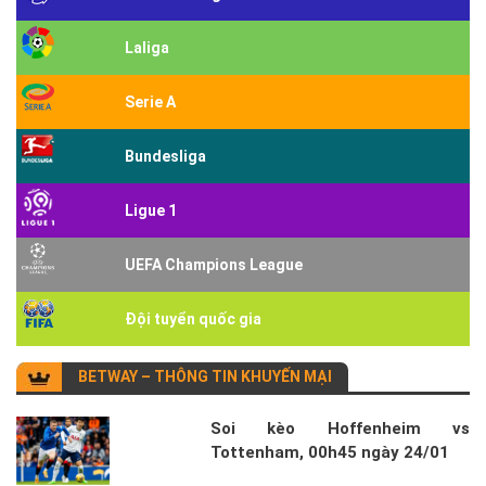
Laliga
Serie A
Bundesliga
Ligue 1
UEFA Champions League
Đội tuyển quốc gia
BETWAY – THÔNG TIN KHUYẾN MẠI
Soi kèo Hoffenheim vs
Tottenham, 00h45 ngày 24/01