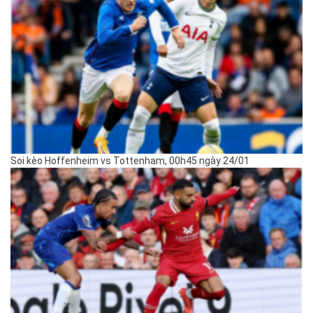
Soi kèo Hoffenheim vs Tottenham, 00h45 ngày 24/01