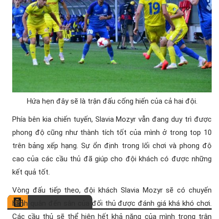
Hứa hẹn đây sẽ là trận đấu cống hiến của cả hai đội.
Phía bên kia chiến tuyến, Slavia Mozyr vẫn đang duy trì được
phong độ cũng như thành tích tốt của mình ở trong top 10
trên bảng xếp hạng. Sự ổn định trong lối chơi và phong độ
cao của các cầu thủ đã giúp cho đội khách có được những
kết quả tốt.
Vòng đấu tiếp theo, đội khách Slavia Mozyr sẽ có chuyến
hành quân đến sân của đối thủ được đánh giá khá khó chơi.
Các cầu thủ sẽ thể hiện hết khả năng của mình trong trận