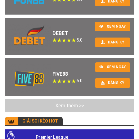
ĐĂNG KÝ
XEM NGAY
DEBET
5.0
ĐĂNG KÝ
XEM NGAY
FIVE88
5.0
ĐĂNG KÝ
Xem thêm >>
GIẢI SOI KÈO HOT
Premier League