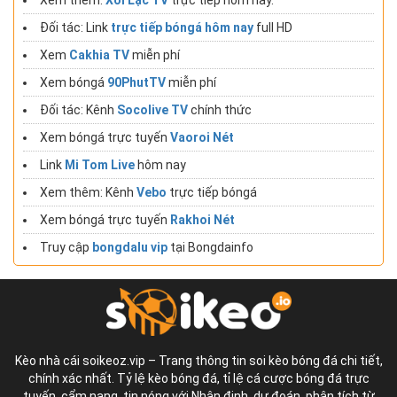
Đối tác: Link
trực tiếp bóngá hôm nay
full HD
Xem
Cakhia TV
miễn phí
Xem bóngá
90PhutTV
miễn phí
Đối tác: Kênh
Socolive TV
chính thức
Xem bóngá trực tuyến
Vaoroi Nét
Link
Mi Tom Live
hôm nay
Xem thêm: Kênh
Vebo
trực tiếp bóngá
Xem bóngá trực tuyến
Rakhoi Nét
Truy cập
bongdalu vip
tại Bongdainfo
Kèo nhà cái soikeoz.vip – Trang thông tin soi kèo bóng đá chi tiết,
chính xác nhất. Tỷ lệ kèo bóng đá, tỉ lệ cá cược bóng đá trực
tuyến, cẩm nang, tin nóng với Nhận định, dự đoán, phân tích từ