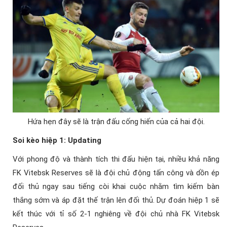
Hứa hẹn đây sẽ là trận đấu cống hiến của cả hai đội.
Soi kèo hiệp 1: Updating
Với phong độ và thành tích thi đấu hiện tại, nhiều khả năng
FK Vitebsk Reserves sẽ là đội chủ động tấn công và dồn ép
đối thủ ngay sau tiếng còi khai cuộc nhằm tìm kiếm bàn
thắng sớm và áp đặt thế trận lên đối thủ. Dự đoán hiệp 1 sẽ
kết thúc với tỉ số 2-1 nghiêng về đội chủ nhà FK Vitebsk