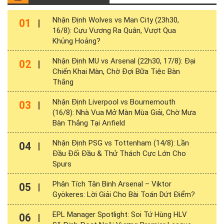
Nhận Định Wolves vs Man City (23h30,
01
16/8): Cựu Vương Ra Quân, Vượt Qua
Khủng Hoảng?
Nhận Định MU vs Arsenal (22h30, 17/8): Đại
02
Chiến Khai Màn, Chờ Đợi Bữa Tiệc Bàn
Thắng
Nhận Định Liverpool vs Bournemouth
03
(16/8): Nhà Vua Mở Màn Mùa Giải, Chờ Mưa
Bàn Thắng Tại Anfield
Nhận Định PSG vs Tottenham (14/8): Lần
04
Đầu Đối Đầu & Thử Thách Cực Lớn Cho
Spurs
Phân Tích Tân Binh Arsenal – Viktor
05
Gyökeres: Lời Giải Cho Bài Toán Dứt Điểm?
EPL Manager Spotlight: Soi Tứ Hùng HLV
06