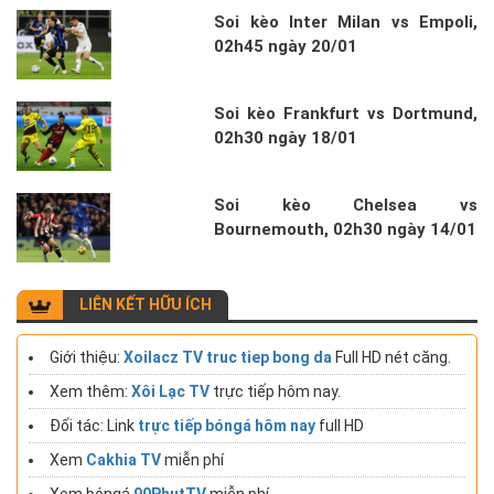
Soi kèo Inter Milan vs Empoli,
02h45 ngày 20/01
Soi kèo Frankfurt vs Dortmund,
02h30 ngày 18/01
Soi kèo Chelsea vs
Bournemouth, 02h30 ngày 14/01
LIÊN KẾT HỮU ÍCH
Giới thiệu:
Xoilacz TV truc tiep bong da
Full HD nét căng.
Xem thêm:
Xôi Lạc TV
trực tiếp hôm nay.
Đối tác: Link
trực tiếp bóngá hôm nay
full HD
Xem
Cakhia TV
miễn phí
Xem bóngá
90PhutTV
miễn phí