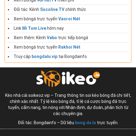
Đối tác: Kênh
Socolive TV
chính thức
Xem bóngá trực tuyến
Vaoroi Nét
Link
Mi Tom Live
hôm nay
Xem thêm: Kênh
Vebo
trực tiếp bóngá
Xem bóngá trực tuyến
Rakhoi Nét
Truy cập
bongdalu vip
tại Bongdainfo
Kèo nhà cái soikeoz.vip – Trang thông tin soi kèo bóng đá chi tiết,
chính xác nhất. Tỷ lệ kèo bóng đá, tỉ lệ cá cược bóng đá trực
tuyến, cẩm nang, tin nóng với Nhận định, dự đoán, phân tích từ
các chuyên gia.
Đối tác: Bongdainfo – Dữ liệu
bong da lu
trực tuyến.