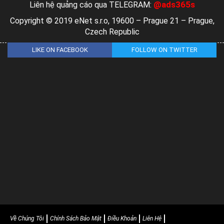
@ads365s
Liên hệ quảng cáo qua TELEGRAM:
Copyright © 2019 eNet s.r.o, 19600 – Prague 21 – Prague,
Czech Republic
LIKE ON FACEBOOK
FOLLOW ON TWITTER
Về Chúng Tôi
Chính Sách Bảo Mật
Điều Khoản
Liên Hệ