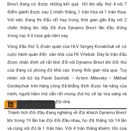
Brest đang có được những kết quả tốt khi xếp thứ 4 với 7
điểm giành được sau 2 chiến thắng, 1 trận hòa và 1 trận thua.
Với việc đang thi đấu rất hay trong thời gian gần đây với 2
chiến thắng lên tiếp đã đưa Dynamo Brest lần đầu đứng
trong top 4 ở mùa giải năm nay.
Vòng đấu thứ 5, đoàn quân của HLV Sergey Kovalchuk sẽ có
cuộc hành quân đến sân nhà của FK Vitebsk. Đây là trận đấu
được nhận định sẽ rất khó đối với Dynamo Brest khi đối thủ
của đang có phong độ khá cao trong thời gian vừa qua. Tuy
nhiên với bộ ba Pavel Savitski – Artem Milevsky – Mikhail
Gordejchuk trên hàng công đã khẳng định được tài năng của
mình, người hâm mộ vẫn rất mong đợi họ sẽ lại tỏa sáng và
đem về chiến thắng cho đội nhà.
Thành tích đối đầu đang nghiêng về đội khách Dynamo Brest
khi trong 19 lần hai đội đối đầu nhau, họ đã thắng tới 14 lần
và cùng với đó là 1 trận hào. Với 4 trận thắng khiêm tốn của