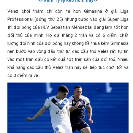
>> Xem Tỷ lệ kèo hôm nay<<
Velez chơi thậm chí còn tệ hơn Gimasina ở giải Liga
Professional (đứng thứ 25) nhưng bước vào giải Super Liga
thì đội bóng của HLV Sebastián Méndez lại đang làm tốt hơn
đối thủ của mình. Họ đã thắng 2 trận và có 6 diểm, chất
lượng đội hình của đội bóng này không hề thua kém Gimnasia
nên bước vào vòng đấu thứ tư, các cầu thủ Velez rất tự tin
vào một trận đấu có kết quả tốt trên sân của đối thủ. Nhiều
khả năng các cầu thủ Velez trận này sẽ tiếp tục chơi tốt và
có 3 điểm ra về.