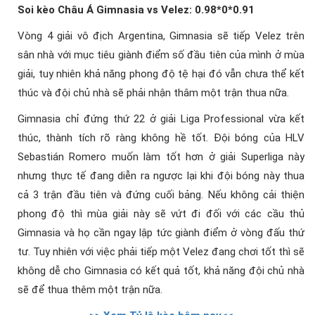
Soi kèo Châu Á Gimnasia vs Velez: 0.98*0*0.91
Vòng 4 giải vô địch Argentina, Gimnasia sẽ tiếp Velez trên
sân nhà với mục tiêu giành điểm số đầu tiên của mình ở mùa
giải, tuy nhiên khả năng phong độ tệ hại đó vẫn chưa thể kết
thúc và đội chủ nhà sẽ phải nhận thâm một trận thua nữa.
Gimnasia chỉ đứng thứ 22 ở giải Liga Professional vừa kết
thúc, thành tích rõ ràng không hề tốt. Đội bóng của HLV
Sebastián Romero muốn làm tốt hơn ở giải Superliga này
nhưng thực tế đang diễn ra ngược lại khi đội bóng này thua
cả 3 trận đầu tiên và đứng cuối bảng. Nếu không cải thiện
phong độ thì mùa giải này sẽ vứt đi đối với các cầu thủ
Gimnasia và họ cần ngay lập tức giành điểm ở vòng đấu thứ
tư. Tuy nhiên với việc phải tiếp một Velez đang chơi tốt thì sẽ
không dễ cho Gimnasia có kết quả tốt, khả năng đội chủ nhà
sẽ để thua thêm một trận nữa.