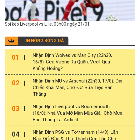
Soi kèo Liverpool vs Lille, 03h00 ngày 21/01
TIN NÓNG BÓNG ĐÁ
Nhận Định Wolves vs Man City (23h30,
01
16/8): Cựu Vương Ra Quân, Vượt Qua
Khủng Hoảng?
Nhận Định MU vs Arsenal (22h30, 17/8): Đại
02
Chiến Khai Màn, Chờ Đợi Bữa Tiệc Bàn
Thắng
Nhận Định Liverpool vs Bournemouth
03
(16/8): Nhà Vua Mở Màn Mùa Giải, Chờ Mưa
Bàn Thắng Tại Anfield
Nhận Định PSG vs Tottenham (14/8): Lần
04
Đầu Đối Đầu & Thử Thách Cực Lớn Cho