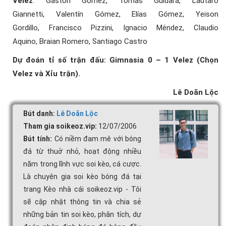
Velez
: Gastón Gómez, Tomas Guidara, Lautaro
Giannetti, Valentín Gómez, Elías Gómez, Yeison
Gordillo, Francisco Pizzini, Ignacio Méndez, Claudio
Aquino, Braian Romero, Santiago Castro
Dự đoán tỉ số trận đấu: Gimnasia 0 – 1 Velez (Chọn
Velez và Xỉu trận).
Lê Doãn Lộc
Bút danh:
Lê Doãn Lộc
Tham gia soikeoz.vip:
12/07/2006
Bút tính:
Có niềm đam mê với bóng
đá từ thuở nhỏ, hoạt động nhiều
năm trong lĩnh vực soi kèo, cá cược.
Là chuyên gia soi kèo bóng đá tại
trang Kèo nhà cái soikeoz.vip - Tôi
sẽ cập nhật thông tin và chia sẻ
những bản tin soi kèo, phân tích, dự