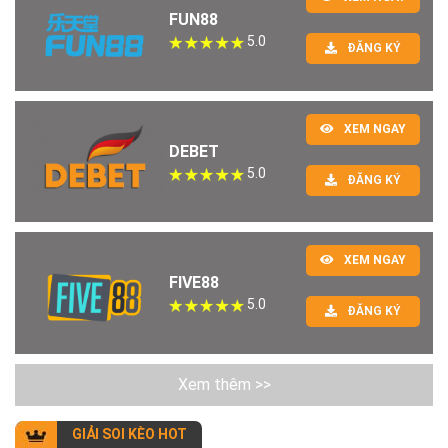
FUN88
5.0
ĐĂNG KÝ
XEM NGAY
DEBET
5.0
ĐĂNG KÝ
XEM NGAY
FIVE88
5.0
ĐĂNG KÝ
Xem thêm >>
GIẢI SOI KÈO HOT