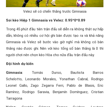
Velez sẽ có chiến thắng trước Gimnasia
Soi kèo Hiệp 1 Gimnasia vs Velez: 0.95*0*0.89
Trong 45 phút đầu tiên trận đấu sẽ diễn ra không thật sự hấp
dẫn, không có nhiều cơ hội ghi bàn được tạo ra và khả năng
Gimnasia và Velez sẽ bước vào giờ nghỉ mà không có bàn
thắng nào được ghi. Nên với kèo tổng số bàn thắng là 0 thì
người chơi nên chọn kèo Hòa cho nửa đầu trận đấu này.
Đội hình dự kiến
Gimnasia
: Tomás Durso, Bautista Barros
Schelotto, Leonardo Morales, Yonathan Cabral, Rodrigo
Leonel Gallo, Zago Zegarra Ferri, Pablo de Blasis, Eric
Ramírez, Rodrigo Saravia, Benjamín Domínguez, Cristian
Tarragona