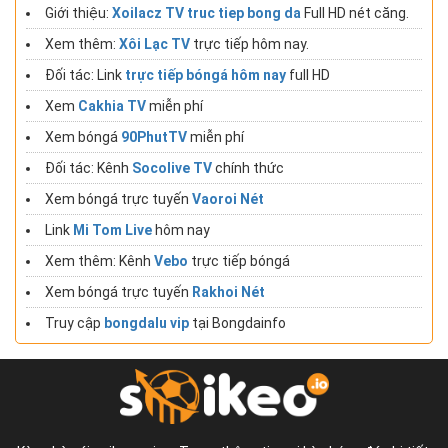
Giới thiệu:
Xoilacz TV truc tiep bong da
Full HD nét căng.
Xem thêm:
Xôi Lạc TV
trực tiếp hôm nay.
Đối tác: Link
trực tiếp bóngá hôm nay
full HD
Xem
Cakhia TV
miễn phí
Xem bóngá
90PhutTV
miễn phí
Đối tác: Kênh
Socolive TV
chính thức
Xem bóngá trực tuyến
Vaoroi Nét
Link
Mi Tom Live
hôm nay
Xem thêm: Kênh
Vebo
trực tiếp bóngá
Xem bóngá trực tuyến
Rakhoi Nét
Truy cập
bongdalu vip
tại Bongdainfo