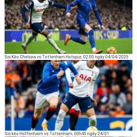
Soi Kèo Chelsea vs Tottenham Hotspur, 02:00 ngày 04/04/2025
Soi kèo Hoffenheim vs Tottenham, 00h45 ngày 24/01