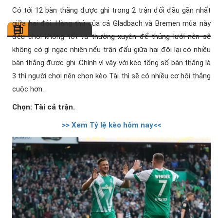
Có tới 12 bàn thắng được ghi trong 2 trận đối đầu gần nhất
giữa hai đội. Hàng thủ của cả Gladbach và Bremen mùa này
đều chơi không tốt và thường xuyên để thủng lưới nên sẽ
không có gì ngạc nhiên nếu trận đấu giữa hai đội lại có nhiều
bàn thắng được ghi. Chính vì vậy với kèo tổng số bàn thắng là
3 thì người chơi nên chọn kèo Tài thì sẽ có nhiều cơ hội thắng
cuộc hơn.
Chọn: Tài cả trận.
>> Xem Tỷ lệ kèo hôm nay<<