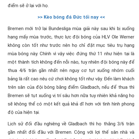
điểm sẽ ở lại với họ.
>> Kèo bóng đá Đức tối nay <<
Bremen mới trở lại Bundesliga mùa giải này sau khi bị xuống
hạng mấy mùa trước, thực lực đội bóng của HLV Ole Werner
không còn tốt như trước nên họ chỉ đặt mục tiêu trụ hạng
mùa bóng này. Chính vì vậy việc đứng thứ 11 như hiện tại là
một thành tích không đến nỗi nào, tuy nhiên đội bóng này để
thua 4/6 trận gần nhất nên nguy cơ tụt xuống nhóm cuối
bảng là rất cao nêu cứ chơi không tốt như vậy. Đến làm khách
trên sân của đội bóng bằng điểm Gladbach, nếu để thua thì
Bremen sẽ tụt xuống vị trí sâu hơn nữa tuy nhiên khả năng họ
sẽ không thể có một kết quả khả dĩ hơn với tình hình phong
độ của hiện tại.
Lịch sử đối đầu nghiêng về Gladbach thì họ thắng 3/6 trận
gần nhất đối đầu với Bremen. Cộng với lợi thế sân nhà và