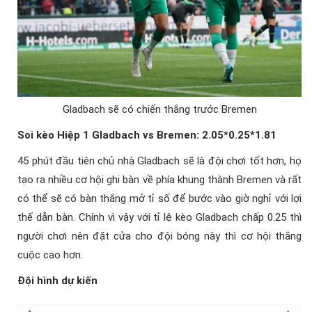
Gladbach sẽ có chiến thắng trước Bremen
Soi kèo Hiệp 1 Gladbach vs Bremen: 2.05*0.25*1.81
45 phút đầu tiên chủ nhà Gladbach sẽ là đội chơi tốt hơn, họ
tạo ra nhiều cơ hội ghi bàn về phía khung thành Bremen và rất
có thể sẽ có bàn thắng mở tỉ số để bước vào giờ nghỉ với lợi
thế dẫn bàn. Chính vì vậy với tỉ lệ kèo Gladbach chấp 0.25 thì
người chơi nên đặt cửa cho đội bóng này thì cơ hội thắng
cuộc cao hơn.
Đội hình dự kiến