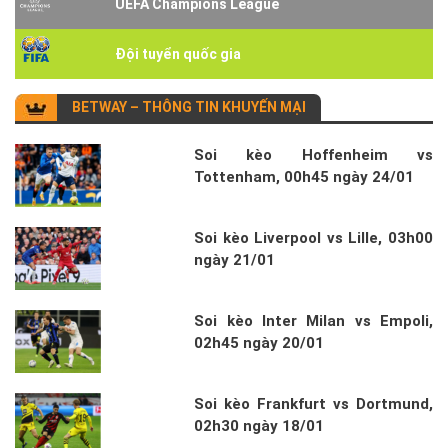
UEFA Champions League
Đội tuyển quốc gia
BETWAY – THÔNG TIN KHUYẾN MẠI
Soi kèo Hoffenheim vs
Tottenham, 00h45 ngày 24/01
Soi kèo Liverpool vs Lille, 03h00
ngày 21/01
Soi kèo Inter Milan vs Empoli,
02h45 ngày 20/01
Soi kèo Frankfurt vs Dortmund,
02h30 ngày 18/01