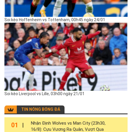
Soi kèo Hoffenheim vs Tottenham, 00h45 ngày 24/01
Soi kèo Liverpool vs Lille, 03h00 ngày 21/01
TIN NÓNG BÓNG ĐÁ
Nhận Định Wolves vs Man City (23h30,
01
16/8): Cựu Vương Ra Quân, Vượt Qua