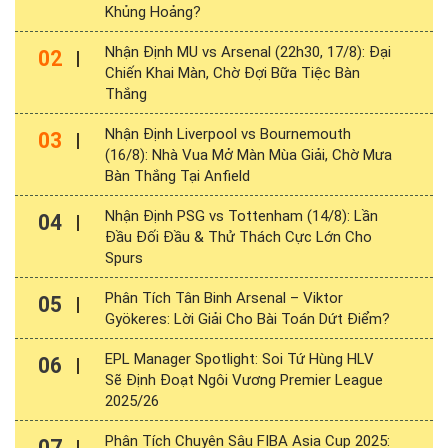
Khủng Hoảng?
Nhận Định MU vs Arsenal (22h30, 17/8): Đại
02
Chiến Khai Màn, Chờ Đợi Bữa Tiệc Bàn
Thắng
Nhận Định Liverpool vs Bournemouth
03
(16/8): Nhà Vua Mở Màn Mùa Giải, Chờ Mưa
Bàn Thắng Tại Anfield
Nhận Định PSG vs Tottenham (14/8): Lần
04
Đầu Đối Đầu & Thử Thách Cực Lớn Cho
Spurs
Phân Tích Tân Binh Arsenal – Viktor
05
Gyökeres: Lời Giải Cho Bài Toán Dứt Điểm?
EPL Manager Spotlight: Soi Tứ Hùng HLV
06
Sẽ Định Đoạt Ngôi Vương Premier League
2025/26
Phân Tích Chuyên Sâu FIBA Asia Cup 2025:
07