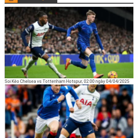
Soi Kèo Chelsea vs Tottenham Hotspur, 02:00 ngày 04/04/2025