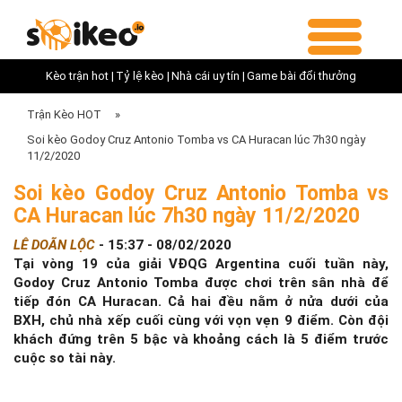
Kèo trận hot |
Tỷ lệ kèo |
Nhà cái uy tín |
Game bài đổi thưởng
Trận Kèo HOT
»
Soi kèo Godoy Cruz Antonio Tomba vs CA Huracan lúc 7h30 ngày
11/2/2020
Soi kèo Godoy Cruz Antonio Tomba vs
CA Huracan lúc 7h30 ngày 11/2/2020
LÊ DOÃN LỘC
-
15:37 - 08/02/2020
Tại vòng 19 của giải VĐQG Argentina cuối tuần này,
Godoy Cruz Antonio Tomba được chơi trên sân nhà để
tiếp đón CA Huracan. Cả hai đều nằm ở nửa dưới của
BXH, chủ nhà xếp cuối cùng với vọn vẹn 9 điểm. Còn đội
khách đứng trên 5 bậc và khoảng cách là 5 điểm trước
cuộc so tài này.