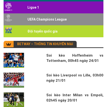
Ligue 1
UEFA Champions League
Đội tuyển quốc gia
BETWAY – THÔNG TIN KHUYẾN MẠI
Soi kèo Hoffenheim vs
Tottenham, 00h45 ngày 24/01
Soi kèo Liverpool vs Lille, 03h00
ngày 21/01
Soi kèo Inter Milan vs Empoli,
02h45 ngày 20/01