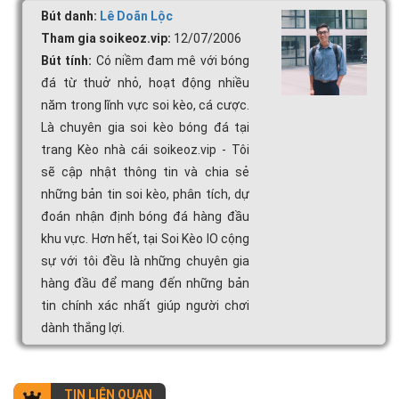
Bút danh:
Lê Doãn Lộc
Tham gia soikeoz.vip:
12/07/2006
Bút tính:
Có niềm đam mê với bóng
đá từ thuở nhỏ, hoạt động nhiều
năm trong lĩnh vực soi kèo, cá cược.
Là chuyên gia soi kèo bóng đá tại
trang Kèo nhà cái soikeoz.vip - Tôi
sẽ cập nhật thông tin và chia sẻ
những bản tin soi kèo, phân tích, dự
đoán nhận định bóng đá hàng đầu
khu vực. Hơn hết, tại Soi Kèo IO cộng
sự với tôi đều là những chuyên gia
hàng đầu để mang đến những bản
tin chính xác nhất giúp người chơi
dành thắng lợi.
TIN LIÊN QUAN