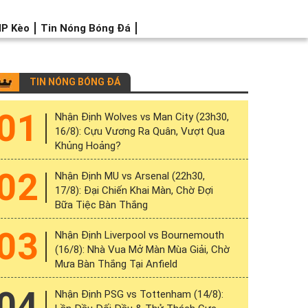
IP Kèo
Tin Nóng Bóng Đá
TIN NÓNG BÓNG ĐÁ
01
Nhận Định Wolves vs Man City (23h30,
16/8): Cựu Vương Ra Quân, Vượt Qua
Khủng Hoảng?
02
Nhận Định MU vs Arsenal (22h30,
17/8): Đại Chiến Khai Màn, Chờ Đợi
Bữa Tiệc Bàn Thắng
03
Nhận Định Liverpool vs Bournemouth
(16/8): Nhà Vua Mở Màn Mùa Giải, Chờ
Mưa Bàn Thắng Tại Anfield
04
Nhận Định PSG vs Tottenham (14/8):