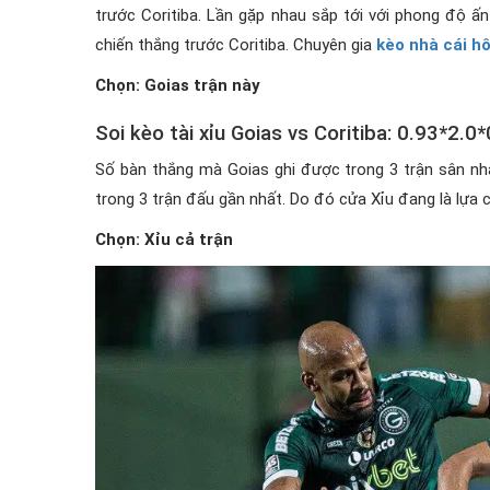
trước Coritiba. Lần gặp nhau sắp tới với phong độ ấ
chiến thắng trước Coritiba. Chuyên gia
kèo nhà cái h
Chọn: Goias trận này
Soi kèo tài xỉu Goias vs Coritiba: 0.93*2.0
Số bàn thắng mà Goias ghi được trong 3 trận sân nhà
trong 3 trận đấu gần nhất. Do đó cửa Xỉu đang là lựa 
Chọn: Xỉu cả trận