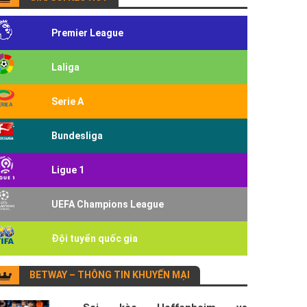
Premier League
Laliga
Serie A
Bundesliga
Ligue 1
UEFA Champions League
Đội tuyển quốc gia
BETWAY – THÔNG TIN KHUYẾN MẠI