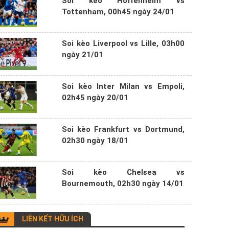
Soi kèo Hoffenheim vs
Tottenham, 00h45 ngày 24/01
Soi kèo Liverpool vs Lille, 03h00
ngày 21/01
Soi kèo Inter Milan vs Empoli,
02h45 ngày 20/01
Soi kèo Frankfurt vs Dortmund,
02h30 ngày 18/01
Soi kèo Chelsea vs
Bournemouth, 02h30 ngày 14/01
LIÊN KẾT HỮU ÍCH