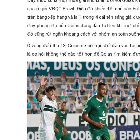
Đây thực sự là một mùa giải khó khăn đối với Goias k
qua ở giải VĐQG Brazil. Điều đó khiến đội chủ sân Est
trên bảng xếp hạng và là 1 trong 4 cái tên sáng giá đ
đây, phong độ của Goias đang dần tốt lên khi mới chỉ
đó cũng rút ngắn khoảng cách với nhóm an toàn xuống
Ở vòng đấu thứ 13, Goias sẽ có trận đối đầu với đội b
là cơ hội không thể nào tốt hơn để Goias tìm kiếm đư