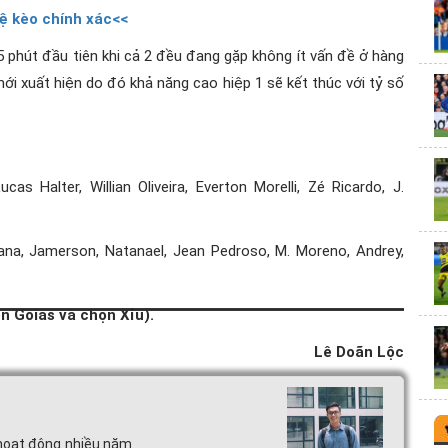
ệ kèo chính xác<<
5 phút đầu tiên khi cả 2 đều đang gặp không ít vấn đề ở hàng
mới xuất hiện do đó khả năng cao hiệp 1 sẽ kết thúc với tỷ số
s Halter, Willian Oliveira, Everton Morelli, Zé Ricardo, J.
ana, Jamerson, Natanael, Jean Pedroso, M. Moreno, Andrey,
n Goias và chọn Xỉu).
Lê Doãn Lộc
hoạt động nhiều năm