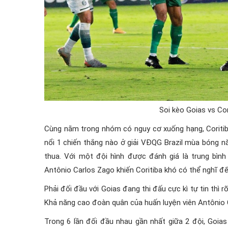
Soi kèo Goias vs Co
Cùng nằm trong nhóm có nguy cơ xuống hạng, Coritib
nổi 1 chiến thắng nào ở giải VĐQG Brazil mùa bóng năm
thua. Với một đội hình được đánh giá là trung bình
Antônio Carlos Zago khiến Coritiba khó có thể nghĩ đ
Phải đối đầu với Goias đang thi đấu cực kì tự tin thì r
Khả năng cao đoàn quân của huấn luyện viên Antônio Ca
Trong 6 lần đối đầu nhau gần nhất giữa 2 đội, Goias 