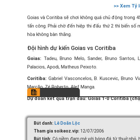
>> Xem Tỷ l
Goias và Coritiba sẽ chơi không quá chủ động trong 4
tấn công. Phải chờ đến hiệp thi đấu thứ 2 thì biến số 
hòa không bàn thắng.
Đội hình dự kiến Goias vs Coritiba
Goias:
Tadeu, Bruno Melo, Sander, Bruno Santos, Luca
Palacios, Apodi, Matheus Peixoto.
Coritiba:
Gabriel Vasconcelos, B. Kuscevic, Bruno Vi
Marcão, Zé Roberto, Alef Manga.
Dự đoán kết quả trận đấu: Goias 1-0 Coritiba (chọ
Bút danh:
Lê Doãn Lộc
Tham gia soikeoz.vip:
12/07/2006
Bút tính:
Có niềm đam mê với bóng đá từ thuở nhỏ, 