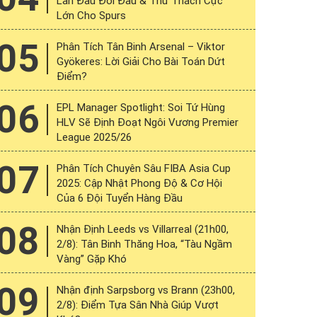
Lần Đầu Đối Đầu & Thử Thách Cực
Lớn Cho Spurs
05
Phân Tích Tân Binh Arsenal – Viktor
Gyökeres: Lời Giải Cho Bài Toán Dứt
Điểm?
06
EPL Manager Spotlight: Soi Tứ Hùng
HLV Sẽ Định Đoạt Ngôi Vương Premier
League 2025/26
07
Phân Tích Chuyên Sâu FIBA Asia Cup
2025: Cập Nhật Phong Độ & Cơ Hội
Của 6 Đội Tuyển Hàng Đầu
08
Nhận Định Leeds vs Villarreal (21h00,
2/8): Tân Binh Thăng Hoa, “Tàu Ngầm
Vàng” Gặp Khó
09
Nhận định Sarpsborg vs Brann (23h00,
2/8): Điểm Tựa Sân Nhà Giúp Vượt