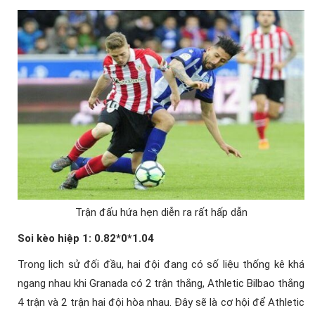
Trận đấu hứa hẹn diễn ra rất hấp dẫn
Soi kèo hiệp 1: 0.82*0*1.04
Trong lịch sử đối đầu, hai đội đang có số liệu thống kê khá
ngang nhau khi Granada có 2 trận thắng, Athletic Bilbao thắng
4 trận và 2 trận hai đội hòa nhau. Đây sẽ là cơ hội để Athletic