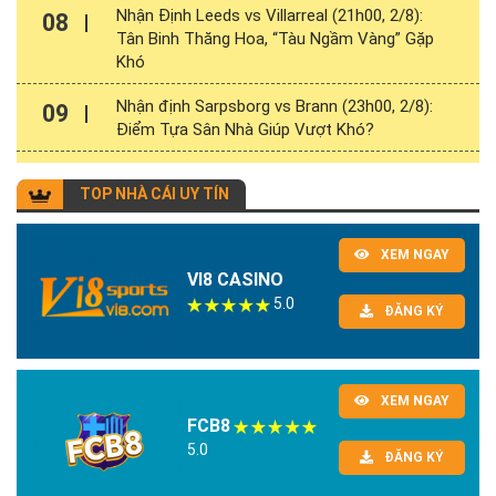
Nhận Định Leeds vs Villarreal (21h00, 2/8):
08
Tân Binh Thăng Hoa, “Tàu Ngầm Vàng” Gặp
Khó
Nhận định Sarpsborg vs Brann (23h00, 2/8):
09
Điểm Tựa Sân Nhà Giúp Vượt Khó?
TOP NHÀ CÁI UY TÍN
XEM NGAY
VI8 CASINO
5.0
ĐĂNG KÝ
XEM NGAY
FCB8
5.0
ĐĂNG KÝ