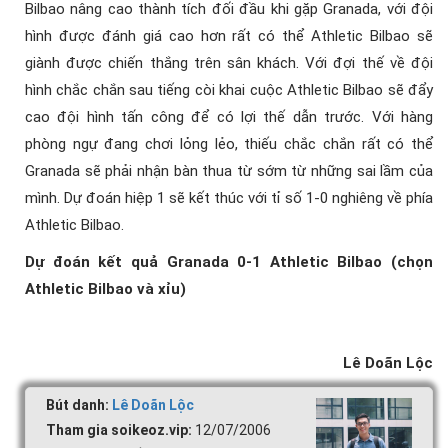
Bilbao nâng cao thành tích đối đầu khi gặp Granada, với đội
hình được đánh giá cao hơn rất có thể Athletic Bilbao sẽ
giành được chiến thắng trên sân khách. Với đợi thế về đội
hình chắc chắn sau tiếng còi khai cuộc Athletic Bilbao sẽ đẩy
cao đội hình tấn công để có lợi thế dẫn trước. Với hàng
phòng ngự đang chơi lỏng lẻo, thiếu chắc chắn rất có thể
Granada sẽ phải nhận bàn thua từ sớm từ những sai lầm của
mình. Dự đoán hiệp 1 sẽ kết thúc với tỉ số 1-0 nghiêng về phía
Athletic Bilbao.
Dự đoán kết quả Granada 0-1 Athletic Bilbao (chọn
Athletic Bilbao và xỉu)
Lê Doãn Lộc
Bút danh:
Lê Doãn Lộc
Tham gia soikeoz.vip:
12/07/2006