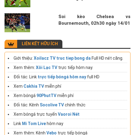
Soi kèo Chelsea vs
Bournemouth, 02h30 ngày 14/01
LIÊN KẾT HỮU ÍCH
Giới thiệu:
Xoilacz TV truc tiep bong da
Full HD nét căng.
Xem thêm:
Xôi Lạc TV
trực tiếp hôm nay.
Đối tác: Link
trực tiếp bóngá hôm nay
full HD
Xem
Cakhia TV
miễn phí
Xem bóngá
90PhutTV
miễn phí
Đối tác: Kênh
Socolive TV
chính thức
Xem bóngá trực tuyến
Vaoroi Nét
Link
Mi Tom Live
hôm nay
Xem thêm: Kênh
Vebo
trực tiếp bóngá