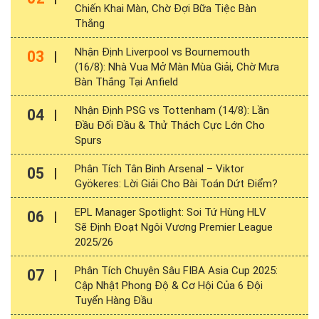
Chiến Khai Màn, Chờ Đợi Bữa Tiệc Bàn
Thắng
Nhận Định Liverpool vs Bournemouth
03
(16/8): Nhà Vua Mở Màn Mùa Giải, Chờ Mưa
Bàn Thắng Tại Anfield
Nhận Định PSG vs Tottenham (14/8): Lần
04
Đầu Đối Đầu & Thử Thách Cực Lớn Cho
Spurs
Phân Tích Tân Binh Arsenal – Viktor
05
Gyökeres: Lời Giải Cho Bài Toán Dứt Điểm?
EPL Manager Spotlight: Soi Tứ Hùng HLV
06
Sẽ Định Đoạt Ngôi Vương Premier League
2025/26
Phân Tích Chuyên Sâu FIBA Asia Cup 2025:
07
Cập Nhật Phong Độ & Cơ Hội Của 6 Đội
Tuyển Hàng Đầu