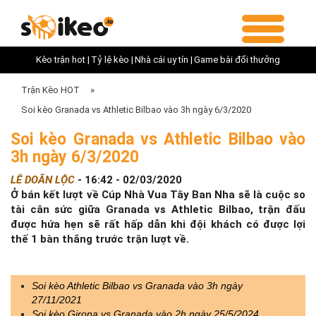
Kèo trận hot |
Tỷ lệ kèo |
Nhà cái uy tín |
Game bài đổi thưởng
Trận Kèo HOT
»
Soi kèo Granada vs Athletic Bilbao vào 3h ngày 6/3/2020
Soi kèo Granada vs Athletic Bilbao vào
3h ngày 6/3/2020
LÊ DOÃN LỘC
-
16:42 - 02/03/2020
Ở bán kết lượt về Cúp Nhà Vua Tây Ban Nha sẽ là cuộc so
tài cân sức giữa Granada vs Athletic Bilbao, trận đấu
được hứa hẹn sẽ rất hấp dẫn khi đội khách có được lợi
thế 1 bàn thắng trước trận lượt về.
Soi kèo Athletic Bilbao vs Granada vào 3h ngày
27/11/2021
Soi kèo Girona vs Granada vào 2h ngày 25/5/2024