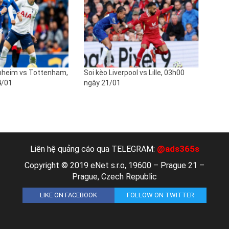
nheim vs Tottenham,
Soi kèo Liverpool vs Lille, 03h00
4/01
ngày 21/01
@ads365s
Liên hệ quảng cáo qua TELEGRAM:
Copyright © 2019 eNet s.r.o, 19600 – Prague 21 –
Prague, Czech Republic
LIKE ON FACEBOOK
FOLLOW ON TWITTER