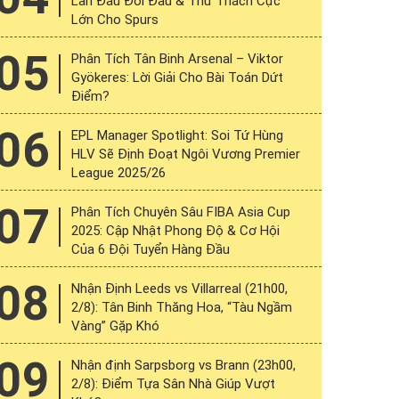
Lần Đầu Đối Đầu & Thử Thách Cực
Lớn Cho Spurs
05
Phân Tích Tân Binh Arsenal – Viktor
Gyökeres: Lời Giải Cho Bài Toán Dứt
Điểm?
06
EPL Manager Spotlight: Soi Tứ Hùng
HLV Sẽ Định Đoạt Ngôi Vương Premier
League 2025/26
07
Phân Tích Chuyên Sâu FIBA Asia Cup
2025: Cập Nhật Phong Độ & Cơ Hội
Của 6 Đội Tuyển Hàng Đầu
08
Nhận Định Leeds vs Villarreal (21h00,
2/8): Tân Binh Thăng Hoa, “Tàu Ngầm
Vàng” Gặp Khó
09
Nhận định Sarpsborg vs Brann (23h00,
2/8): Điểm Tựa Sân Nhà Giúp Vượt