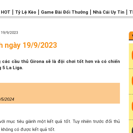
o HOT
Tỷ Lệ Kèo
Game Bài Đổi Thưởng
Nhà Cái Uy Tín
T
 19/9/2023
2h ngày 19/9/2023
các cầu thủ Girona sẽ là đội chơi tốt hơn và có chiến
 5 La Liga.
/5/2024
với mục tiêu giành một kết quả tốt. Tuy nhiên trước đối thủ
 không có được kết quả tốt.