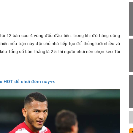
 tới 12 bàn sau 4 vòng đấu đầu tiên, trong khi đó hàng công
hiên nếu trận này đội chủ nhà tiếp tục để thủng lưới nhiều và
kèo tổng số bàn thắng là 2.5 thì người chơi nên chọn kèo Tài
èo HOT dễ chơi đêm nay<<