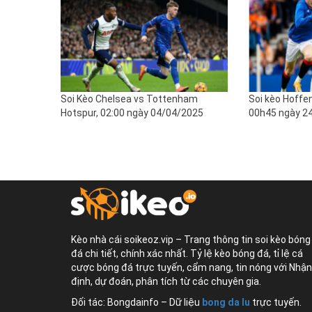
Soi Kèo Chelsea vs Tottenham
Soi kèo Hoffe
Hotspur, 02:00 ngày 04/04/2025
00h45 ngày 2
Kèo nhà cái soikeoz.vip – Trang thông tin soi kèo bóng
đá chi tiết, chính xác nhất. Tỷ lệ kèo bóng đá, tỉ lệ cá
cược bóng đá trực tuyến, cẩm nang, tin nóng với Nhận
định, dự đoán, phân tích từ các chuyên gia.
Đối tác: Bongdainfo – Dữ liệu
bong da lu
trực tuyến.