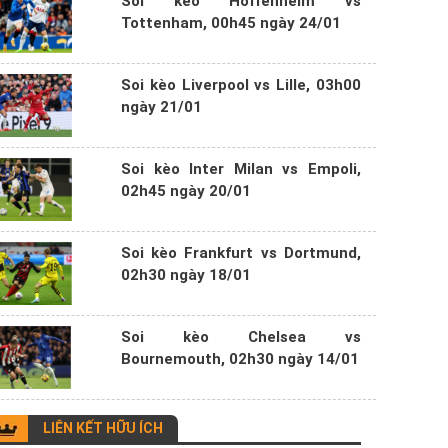
Soi kèo Hoffenheim vs
Tottenham, 00h45 ngày 24/01
Soi kèo Liverpool vs Lille, 03h00
ngày 21/01
Soi kèo Inter Milan vs Empoli,
02h45 ngày 20/01
Soi kèo Frankfurt vs Dortmund,
02h30 ngày 18/01
Soi kèo Chelsea vs
Bournemouth, 02h30 ngày 14/01
LIÊN KẾT HỮU ÍCH